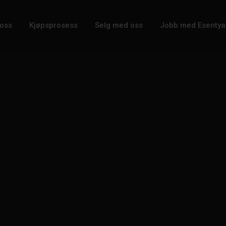
oss
Kjøpsprosess
Selg med oss
Jobb med Esentya