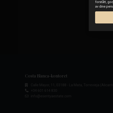
forstått, go
av dine per
Costa Blanca-kontoret
Calle Mayor, 11, 03188 - La Mata, Torrevieja (Alicant
+34 601 614 830
info@esentyaestate.com