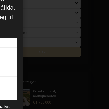
Område
álida.
Status
g til
Boligtype
Soverom/bad
Pris
Søk
Siste oppføringer
Privat vingård,
boutiquehotell...
€ 1.700.000
ar lest,