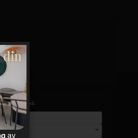
 din
Avansert søk
By
ng
av