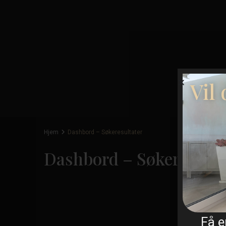
Vil
Hjem
Dashbord – Søkeresultater
Dashbord – Søkeresulta
Få 