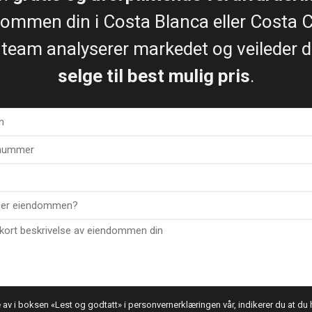
ommen din i Costa Blanca eller Costa C
 team analyserer markedet og veileder de
selge til best mulig pris
.
av i boksen «Lest og godtatt» i personvernerklæringen vår, indikerer du at du h