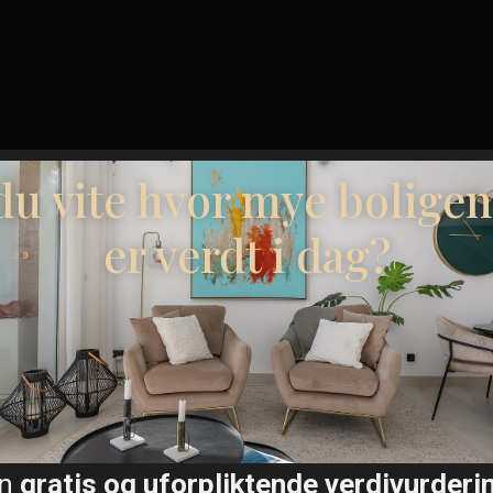
 du vite hvor mye boligen
er verdt i dag?
ter
en
gratis og uforpliktende verdivurderi