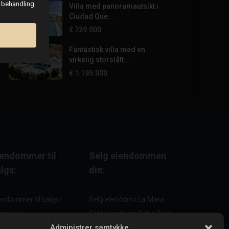
g behandling
Villa med panoramautsikt i
Ciudad Que...
€ 729.000
Fantastisk villa med en
virkelig storslått...
€ 1.195.000
iendommer til
Selg eiendommen
lgs:
din
:
endommer til salgs i
Selg eiendom i La Mata
rrevieja
Selg eiendom i Cabo Roig
Administrer samtykke
endommer til salgs i La
Selg eiendom i Playa