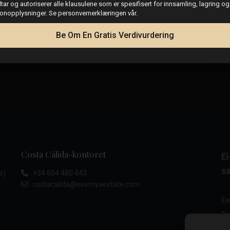
dtar og autoriserer alle klausulene som er spesifisert for innsamling, lagring o
sonopplysninger. Se personvernerklæringen vår.
Be Om En Gratis Verdivurdering
Costa Cálida-kontoret
E
sa
e)
+34 604 480 443
costacalida@esentyaestate.com
Ei
To
Ei