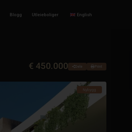
Blogg
Utleieboliger
English
€ 450.000
Dele
Print
Nybygg