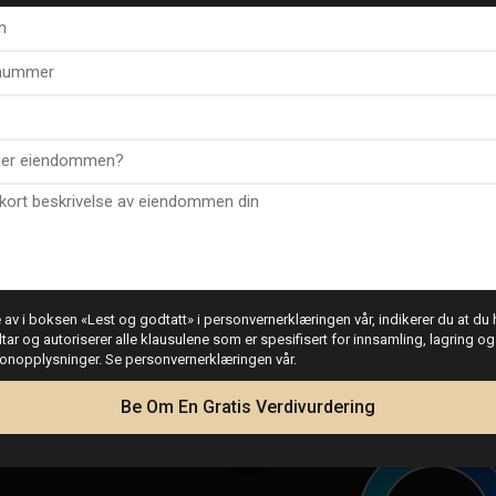
av i boksen «Lest og godtatt» i personvernerklæringen vår, indikerer du at du h
dtar og autoriserer alle klausulene som er spesifisert for innsamling, lagring o
sonopplysninger. Se personvernerklæringen vår.
Garasje
Lånekalkulator
Be Om En Gratis Verdivurdering
Nybygg
Terrasse