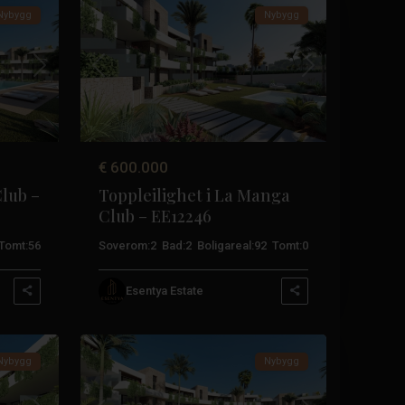
Nybygg
Nybygg
Neste
Tidligere
Neste
€ 600.000
Club –
Toppleilighet i La Manga
Club – EE12246
Tomt:
56
Soverom:
2
Bad:
2
Boligareal:
92
Tomt:
0
La
Esentya Estate
Manga-
17
klubben
Nybygg
Nybygg