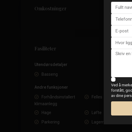
Omkostninger
Fasiliteter
Utendørsdetaljer
Basseng
Ved å merke 
Andre funksjoner
forstått, go
av dine per
Forhåndsinstallert
Felles
klimaanlegg
Hage
Løfte
Parkering
Lagerrom