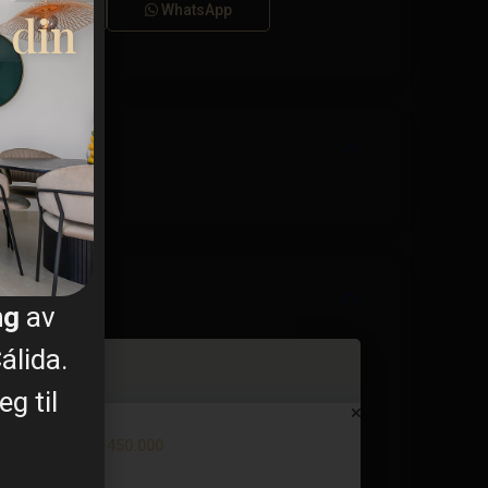
Ringe
WhatsApp
 din
ng
av
álida.
g til
Apartment in La Manga Club – E...
€ 450.000
3 soverom
2 BA
119