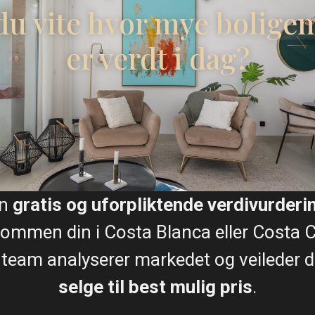
 du vite hvor mye boligen
lasse 3. Sammenleggbar
er verdt i dag?
ed manuell åpning for
ritidssteder. Omkranset av
Plantegninger
te beliggenheten eksklusiv
avskysten.
trygt og levende samfunn
 med sitt mangfoldige og
Kart
le flyplassene i Corvera
en
gratis og uforpliktende verdivurderi
nna) tilbyr regelmessige
ommen din i Costa Blanca eller Costa C
lt å komme til og fra
 team analyserer markedet og veileder de
selge til best mulig pris
.