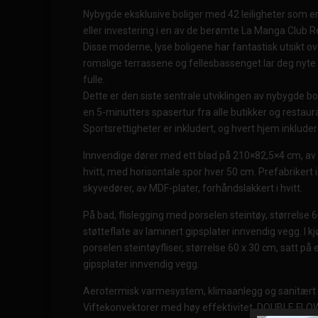
Nybygde eksklusive boliger med 42 leiligheter som er 
eller investering i en av de berømte La Manga Club R
Disse moderne, lyse boligene har fantastisk utsikt o
romslige terrassene og fellesbassenget lar deg nyte 
fulle.
Dette er den siste sentrale utviklingen av nybygde b
en 5-minutters spasertur fra alle butikker og restaur
Sportsrettigheter er inkludert, og hvert hjem inkluder
Innvendige dører med ett blad på 210×82,5×4 cm, av 
hvitt, med horisontale spor hver 50 cm. Prefabriker
skyvedører, av MDF-plater, forhåndslakkert i hvitt.
På bad, flislegging med porselen steintøy, størrelse 6
støtteflate av laminert gipsplater innvendig vegg. I k
porselen steintøyfliser, størrelse 60 x 30 cm, satt på 
gipsplater innvendig vegg.
Aerotermisk varmesystem, klimaanlegg og sanitært
Viftekonvektorer med høy effektivitet. DOUBLE FLOW