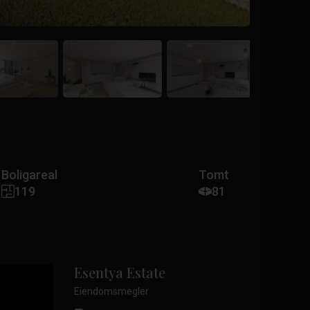
Boligareal
Tomt
119
81
Esentya Estate
Eiendomsmegler