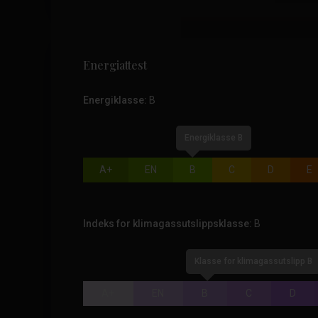
Energiattest
Energiklasse:
B
Energiklasse B
A+
EN
B
C
D
E
Indeks for klimagassutslippsklasse:
B
Klasse for klimagassutslipp B
A+
EN
B
C
D