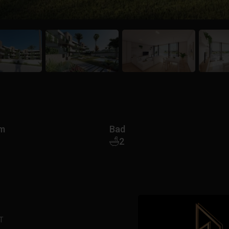
m
Bad
2
T