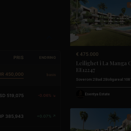
Tidligere
€ 475.000
PRIS
ENDRING
Leilighet i La Manga 
EE12247
UR 450,000
basis
Soverom:
2
Bad:
2
Boligareal:
108
La
Esentya Estate
SD 519,075
-0.06% ↘
Manga-
17
klubben
BP 385,943
+0.07% ↗