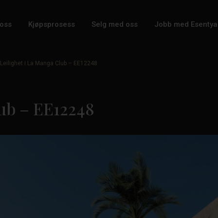
oss
Kjøpsprosess
Selg med oss
Jobb med Esentya
Leilighet i La Manga Club – EE12248
lub – EE12248