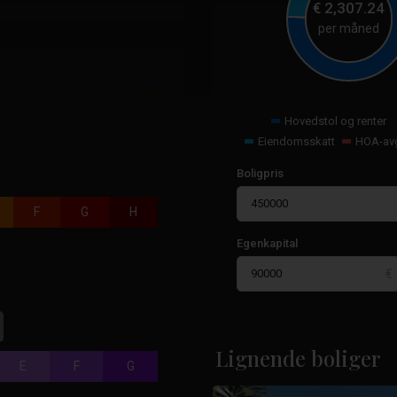
€
2,307.24
per måned
Hovedstol og renter
Eiendomsskatt
HOA-avg
Boligpris
F
G
H
Egenkapital
La
Manga-
Lignende boliger
E
F
G
17
klubben