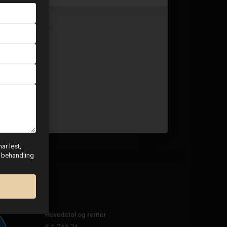
ar lest,
g behandling
Hovedstol og renter