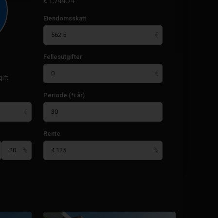
€
1,744.74
Eiendomsskatt
Fellesutgifter
ift
Periode (*i år)
Rente
La
Manga-
19
klubben