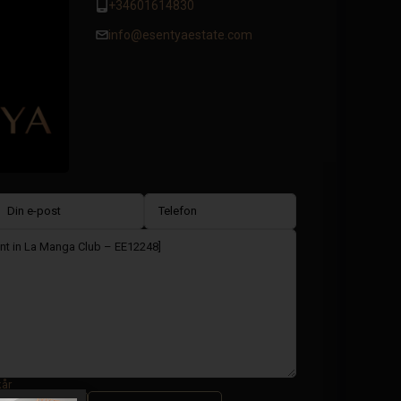
+34601614830
info@esentyaestate.com
kår