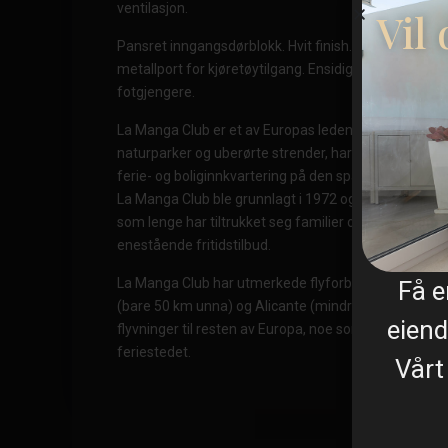
ventilasjon.
Vil
Pansret inngangsdørblokk. Hvit finish. Sikkerhetsk
metallport for kjøretøytilgang. Ensidig metallport m
fotgjengere.
La Manga Club er et av Europas ledende sports- og f
naturparker og uberørte strender, har den privileger
ferie- og boliginnkvartering på den spanske middelh
La Manga Club ble grunnlagt i 1972 og er et varmt, 
som lenge har tiltrukket seg familier og golfelskere
enestående fritidstilbud.
La Manga Club har utmerkede flyforbindelser. De loka
Få 
(bare 50 km unna) og Alicante (mindre enn 100 km u
eiend
flyvninger til resten av Europa, noe som gjør det enke
feriestedet.
Vårt