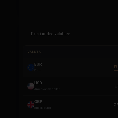
Pris i andre valutaer
VALUTA
EUR
E
Euro
USD
U
Amerikansk dollar
GBP
G
Britisk pund