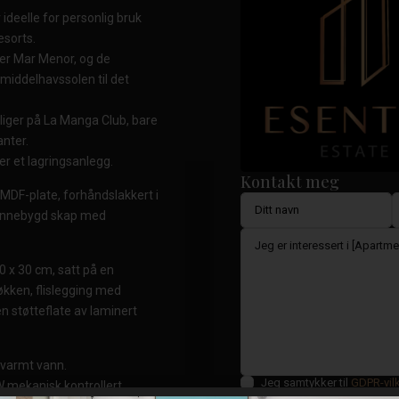
ideelle for personlig bruk
esorts.
ver Mar Menor, og de
middelhavssolen til det
oliger på La Manga Club, bare
anter.
er et lagringsanlegg.
Kontakt meg
MDF-plate, forhåndslakkert i
t innebygd skap med
0 x 30 cm, satt på en
jøkken, flislegging med
en støtteflate av laminert
 varmt vann.
Jeg samtykker til
GDPR-vil
 mekanisk kontrollert