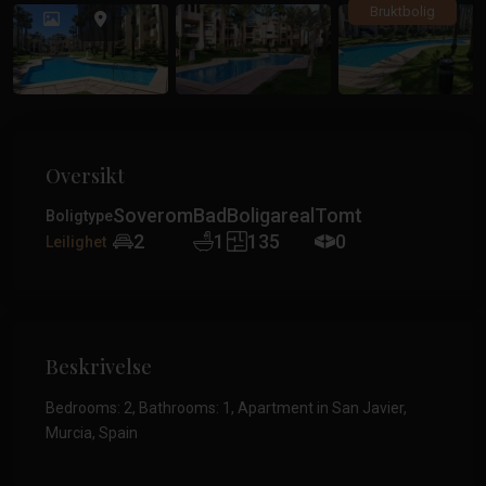
Tidligere
Tidlig
Bruktbolig
Oversikt
Soverom
Bad
Boligareal
Tomt
Boligtype
2
1
135
0
Leilighet
Beskrivelse
Bedrooms: 2, Bathrooms: 1, Apartment in San Javier,
Murcia, Spain