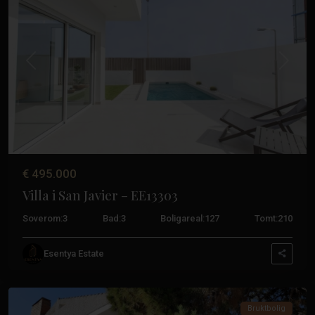
Tidligere
Neste
Santiago
de
la
€ 495.000
Ribera
,
Villa i San Javier – EE13303
San
Javier
,
Soverom:
3
Bad:
3
Boligareal:
127
Tomt:
210
Santiago
de
Esentya Estate
la
Ribera
Bruktbolig