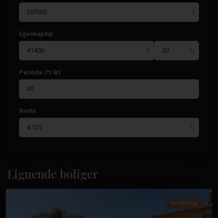
Egenkapital
Periode (*i år)
Rente
Costa
Cálida
,
San
Lignende boliger
Javier
Bruktbolig