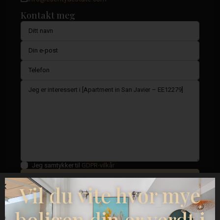
Kontakt meg
Jeg samtykker til
GDPR-vilkår
Vil du vite hvor mye
Ringe
boligen din er verdt i