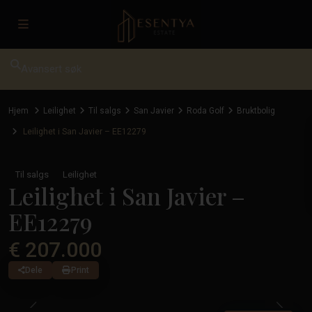
Avansert søk
Hjem
Leilighet
Til salgs
San Javier
Roda Golf
Bruktbolig
Leilighet i San Javier – EE12279
Til salgs
Leilighet
Leilighet i San Javier –
EE12279
€ 207.000
Dele
Print