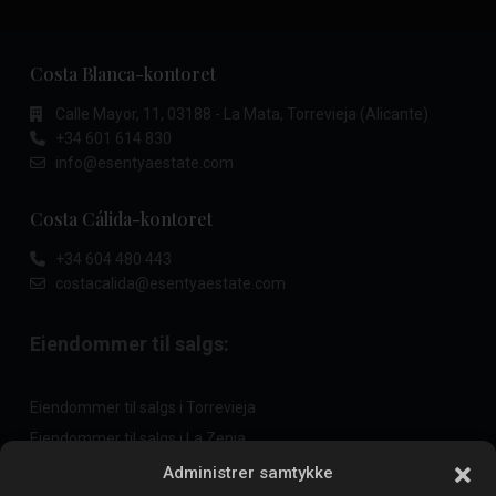
Costa Blanca-kontoret
Calle Mayor, 11, 03188 - La Mata, Torrevieja (Alicante)
+34 601 614 830
info@esentyaestate.com
Costa Cálida-kontoret
+34 604 480 443
costacalida@esentyaestate.com
Eiendommer til salgs:
Eiendommer til salgs i Torrevieja
Eiendommer til salgs i La Zenia
Eiendommer til salgs i Cabo Roig
Administrer samtykke