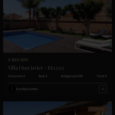
Tidligere
Neste
€ 865.000
Villa i San Javier – EE13325
Soverom:
4
Bad:
4
Boligareal:
300
Tomt:
0
Costa
Cálida
,
Esentya Estate
San
Javier
Bruktbolig