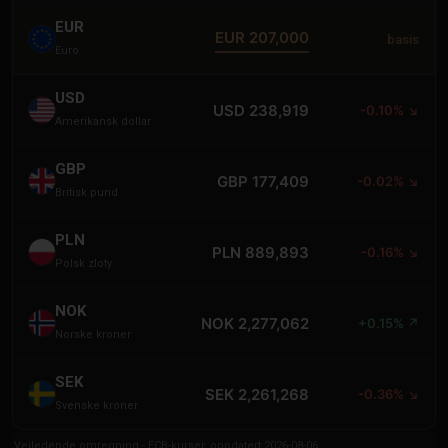
EUR
EUR 207,000
basis
Euro
USD
USD 238,919
-0.10% ↘
Amerikansk dollar
GBP
GBP 177,409
-0.02% ↘
Britisk pund
PLN
PLN 889,893
-0.16% ↘
Polsk zloty
NOK
NOK 2,277,062
+0.15% ↗
Norske kroner
SEK
SEK 2,261,268
-0.36% ↘
Svenske kroner
Veiledende omregning - ECB-kurser, oppdatert 2026-08-06