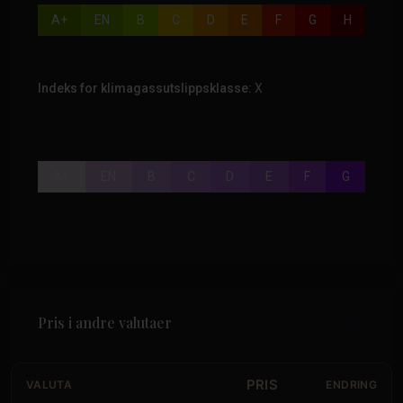
A+
EN
B
C
D
E
F
G
H
Indeks for klimagassutslippsklasse:
X
A+
EN
B
C
D
E
F
G
Pris i andre valutaer
PRIS
VALUTA
ENDRING