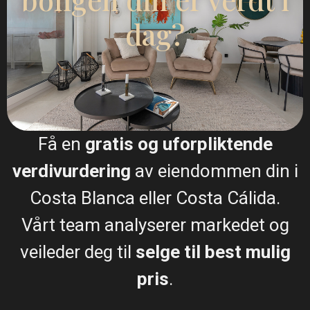
WhatsApp
dag?
Plantegninger
Få en
gratis og uforpliktende
verdivurdering
av eiendommen din i
Kart
Costa Blanca eller Costa Cálida.
Vårt team analyserer markedet og
veileder deg til
selge til best mulig
Apartment in San Javier – EE12..
pris
.
€ 207.000
2 soverom
1 BA
135