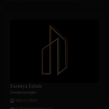
Esentya Estate
Eiendomsmegler
+34601614830
info@esentyaestate.com