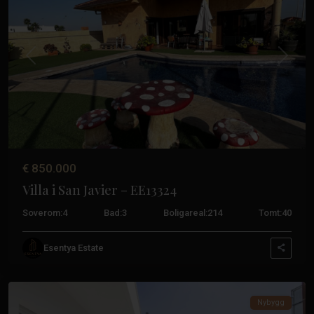
Tidligere
Neste
€ 850.000
Villa i San Javier – EE13324
Soverom:
4
Bad:
3
Boligareal:
214
Tomt:
40
Esentya Estate
San
Javier
Nybygg