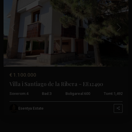
Tidligere
Neste
€ 1.100.000
Villa i Santiago de la Ribera – EE12490
Soverom:
4
Bad:
3
Boligareal:
600
Tomt:
1,492
Esentya Estate