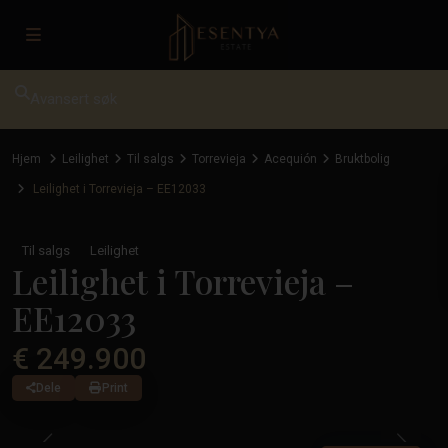
Avansert søk
Hjem
Leilighet
Til salgs
Torrevieja
Acequión
Bruktbolig
Leilighet i Torrevieja – EE12033
Til salgs
Leilighet
Leilighet i Torrevieja –
EE12033
€ 249.900
Dele
Print