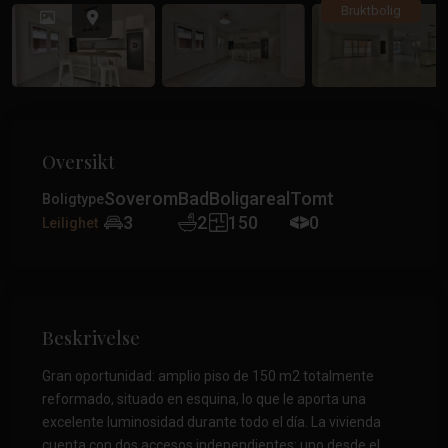
Tidligere
Tidlig
Bruktbolig
Oversikt
Soverom
Bad
Boligareal
Tomt
Boligtype
3
2
150
0
Leilighet
Beskrivelse
Gran oportunidad: amplio piso de 150 m2 totalmente
reformado, situado en esquina, lo que le aporta una
excelente luminosidad durante todo el día. La vivienda
cuenta con dos accesos independientes: uno desde el