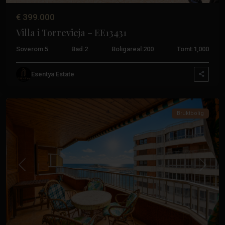
€ 399.000
Villa i Torrevieja – EE13431
Soverom:
5
Bad:
2
Boligareal:
200
Tomt:
1,000
Esentya Estate
Torrevieja
Bruktbolig
Tidligere
Neste