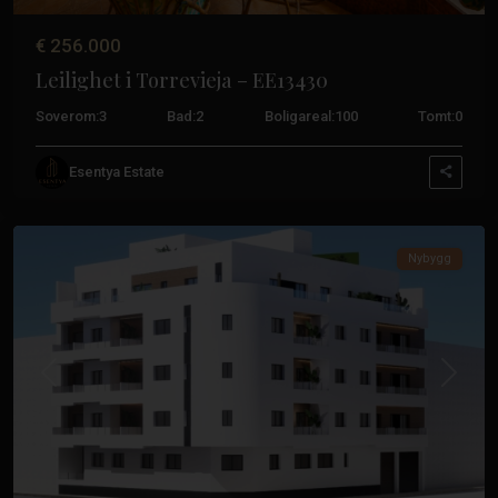
€ 256.000
Leilighet i Torrevieja – EE13430
Soverom:
3
Bad:
2
Boligareal:
100
Tomt:
0
Esentya Estate
Sentrum
,
Torrevieja
Nybygg
Tidligere
Neste