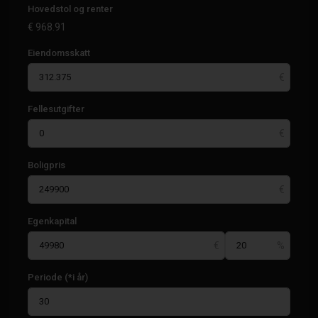
Hovedstol og renter
€
968.91
Eiendomsskatt
Fellesutgifter
Boligpris
Egenkapital
Periode (*i år)