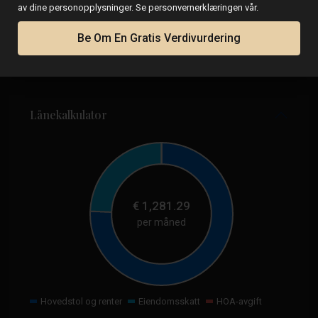
av dine personopplysninger. Se personvernerklæringen vår.
Be Om En Gratis Verdivurdering
Lånekalkulator
€
1,281.29
per måned
Hovedstol og renter
Eiendomsskatt
HOA-avgift