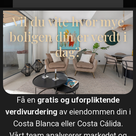
Vil du vite hvor mye
boligen din er verdt i
Jeg samtykker til
GDPR-vilkår
dag?
Ringe
WhatsApp
Få en
gratis og uforpliktende
verdivurdering
av eiendommen din i
Plantegninger
Costa Blanca eller Costa Cálida.
Vårt team analyserer markedet og