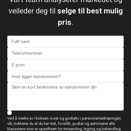
veileder deg til
selge til best mulig
pris
.
Kart
Apartment in Torrevieja – EE12...
€ 249.900
3 soverom
2 BA
150
Ved å merke av i boksen «Lest og godtatt» i personvernerklæringen
vår, indikerer du at du har lest, forstått, godtar og autoriserer alle
klausulene som er spesifisert for innsamling, lagring og behandling