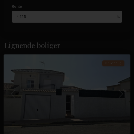
Rente
Los
Altos
,
Lignende boliger
Torrevieja
Bruktbolig
Tidligere
Neste