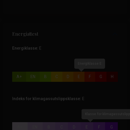
Energiattest
Energiklasse:
E
Energiklasse E
A+
EN
B
C
D
E
F
G
H
Indeks for klimagassutslippsklasse:
E
Klasse for klimagassutslipp
A+
EN
B
C
D
E
F
G