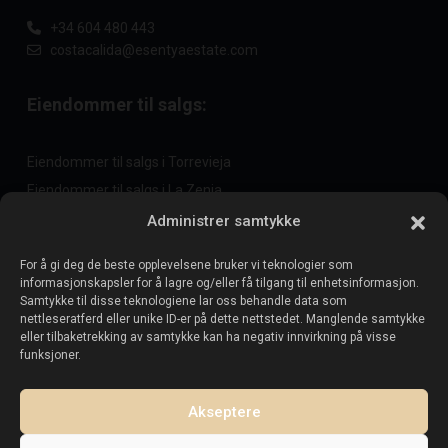
+34 604 480 443
costacalida@esentyaestate.com
Eiendommer til salgs:
Eiendommer til salgs i Torrevieja
Eiendommer til salgs i La Zenia
Eiendommer til salgs i Cabo Roig
Administrer samtykke
For å gi deg de beste opplevelsene bruker vi teknologier som
informasjonskapsler for å lagre og/eller få tilgang til enhetsinformasjon.
Selg eiendommen din
:
Samtykke til disse teknologiene lar oss behandle data som
nettleseratferd eller unike ID-er på dette nettstedet. Manglende samtykke
eller tilbaketrekking av samtykke kan ha negativ innvirkning på visse
Selg eiendom i La Mata
funksjoner.
Selg eiendom i Cabo Roig
Selg eiendom i Playa Flamenca
Akseptere
Selg eiendom i Torrevieja