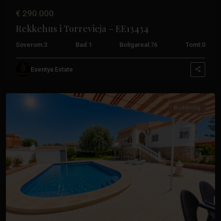
€ 290.000
Rekkehus i Torrevieja – EE13434
Soverom:
3
Bad:
1
Boligareal:
76
Tomt:
0
Esentya Estate
Torrevieja
Bruktbolig
Tidligere
Neste