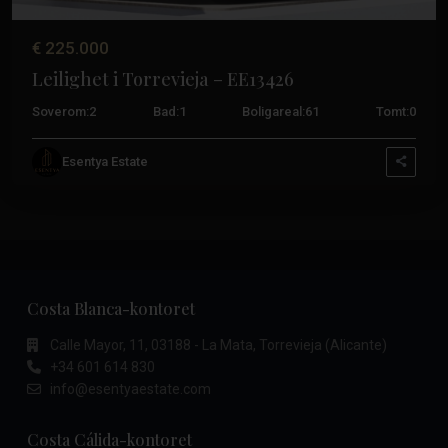
€ 225.000
Leilighet i Torrevieja – EE13426
Soverom:
2
Bad:
1
Boligareal:
61
Tomt:
0
Esentya Estate
Costa Blanca-kontoret
Calle Mayor, 11, 03188 - La Mata, Torrevieja (Alicante)
+34 601 614 830
info@esentyaestate.com
Costa Cálida-kontoret