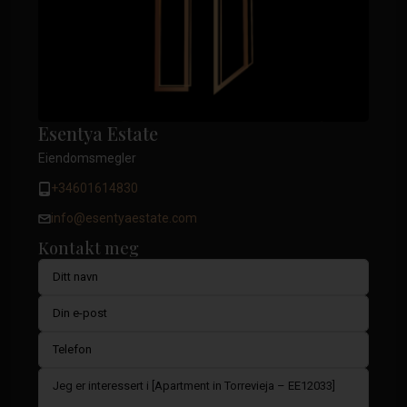
Esentya Estate
Eiendomsmegler
+34601614830
info@esentyaestate.com
Kontakt meg