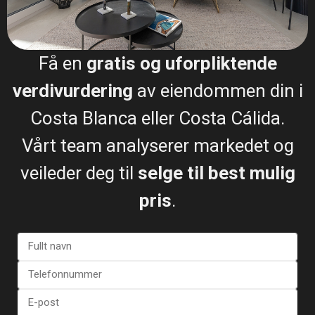
Kart
Få en
gratis og uforpliktende
verdivurdering
av eiendommen din i
Bungalow en Torrevieja – EE866..
Costa Blanca eller Costa Cálida.
€ 269.000
Vårt team analyserer markedet og
3 soverom
1 BA
85
veileder deg til
selge til best mulig
pris
.