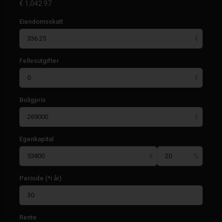
€
1,042.97
Eiendomsskatt
Fellesutgifter
Boligpris
Egenkapital
Periode (*i år)
Rente