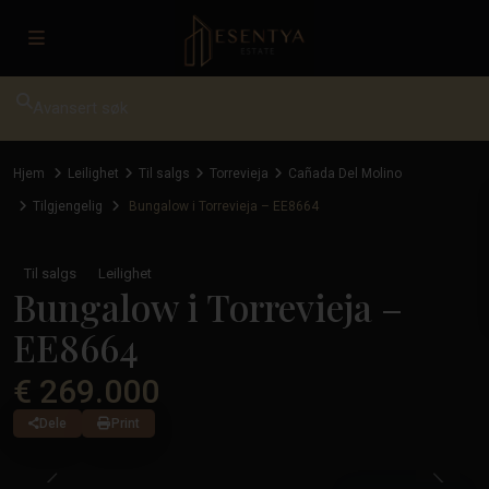
Avansert søk
Hjem
Leilighet
Til salgs
Torrevieja
Cañada Del Molino
Tilgjengelig
Bungalow i Torrevieja – EE8664
Til salgs
Leilighet
Bungalow i Torrevieja –
EE8664
€ 269.000
Dele
Print