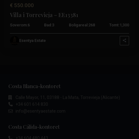
€ 550.000
Villa i Torrevieja – EE13381
Soverom:
6
Bad:
3
Boligareal:
268
Tomt:
1,300
Esentya Estate
Costa Blanca-kontoret
Calle Mayor, 11, 03188 - La Mata, Torrevieja (Alicante)
+34 601 614 830
info@esentyaestate.com
Costa Cálida-kontoret
+34 604 480 443