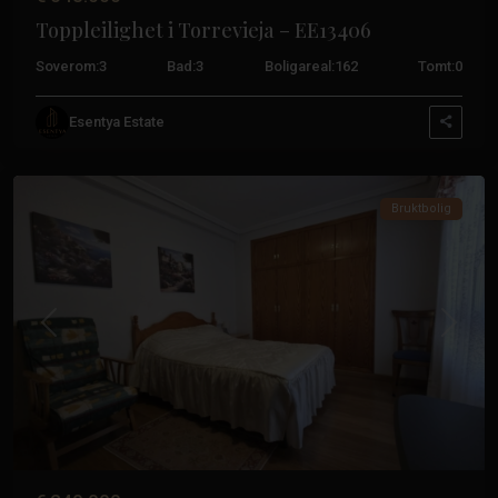
Toppleilighet i Torrevieja – EE13406
Soverom:
3
Bad:
3
Boligareal:
162
Tomt:
0
Esentya Estate
Acequión
,
Torrevieja
Bruktbolig
Tidligere
Neste