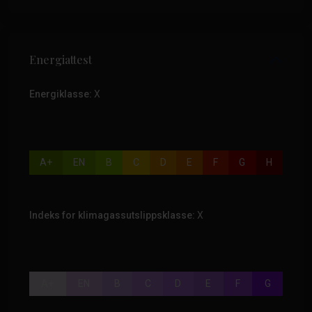
Energiattest
Energiklasse:
X
A+
EN
B
C
D
E
F
G
H
Indeks for klimagassutslippsklasse:
X
A+
EN
B
C
D
E
F
G