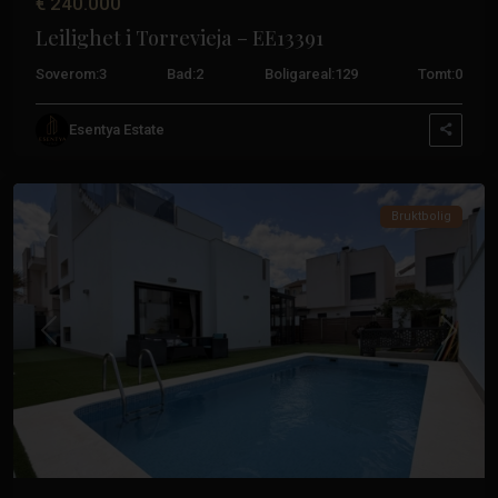
€ 240.000
Leilighet i Torrevieja – EE13391
Soverom:
3
Bad:
2
Boligareal:
129
Tomt:
0
Aguas
Esentya Estate
Nuevas
,
Torrevieja
Bruktbolig
Tidligere
Neste