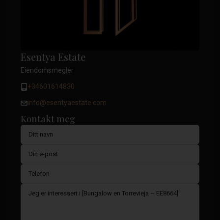
Esentya Estate
Eiendomsmegler
+34601614830
info@esentyaestate.com
Kontakt meg