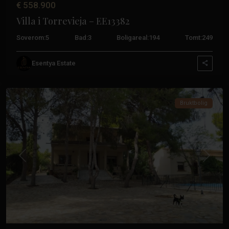
€ 558.900
Villa i Torrevieja – EE13382
Soverom:
5
Bad:
3
Boligareal:
194
Tomt:
249
Los
Esentya Estate
Balcones
,
Torrevieja
Bruktbolig
Tidligere
Neste