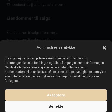
costacalida@esentyaestate.com
Eiendommer til salgs:
Eiendommer til salgs i Torrevieja
Eiendommer til salgs i La Zenia
Eiendommer til salgs i Cabo Roig
Administrer samtykke
For å gi deg de beste opplevelsene bruker vi teknologier som
informasjonskapsler for å lagre og/eller få tilgang til enhetsinformasjon.
Selg eiendommen din
:
Samtykke til disse teknologiene lar oss behandle data som
nettleseratferd eller unike ID-er på dette nettstedet. Manglende samtykke
eller tilbaketrekking av samtykke kan ha negativ innvirkning på visse
Selg eiendom i La Mata
funksjoner.
Selg eiendom i Cabo Roig
Selg eiendom i Playa Flamenca
Akseptere
Selg eiendom i Torrevieja
Benekte