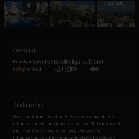
Tidligere
Tidlig
Tilgjengelig
Oversikt
Soverom
Bad
Boligareal
Tomt
Boligtype
3
1
85
0
Leilighet
Beskrivelse
Os presentamos este bonito Bungalow ubicado en la
urbanización Molino Blanco y a tan solo 300 metros del
mar. Podrán refrescarse en las piscinas de la
urbanización, que funcionan todo el año. La vivienda