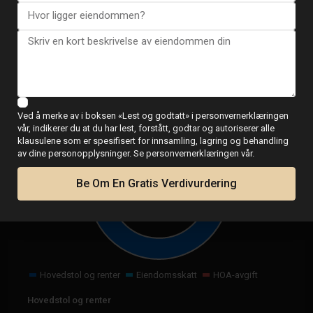
Lånekalkulator
Ved å merke av i boksen «Lest og godtatt» i personvernerklæringen
vår, indikerer du at du har lest, forstått, godtar og autoriserer alle
klausulene som er spesifisert for innsamling, lagring og behandling
av dine personopplysninger. Se personvernerklæringen vår.
€
1,379.22
Be Om En Gratis Verdivurdering
per måned
Hovedstol og renter
Eiendomsskatt
HOA-avgift
Hovedstol og renter