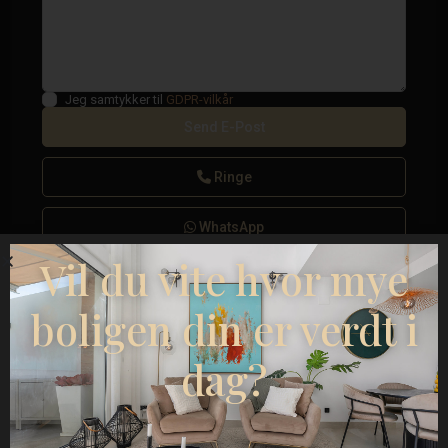
Jeg samtykker til
GDPR-vilkår
Ringe
WhatsApp
Vil du vite hvor mye
boligen din er verdt i
Plantegninger
dag?