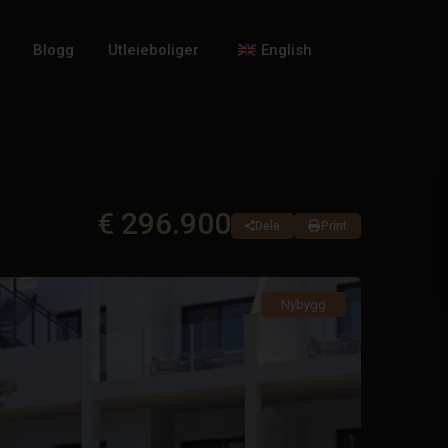
Blogg
Utleieboliger
English
€ 296.900
Dele
Print
Nybygg