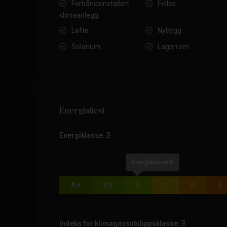
Forhåndsinstallert
Felles
klimaanlegg
Løfte
Nybygg
Solarium
Lagerrom
Energiattest
Energiklasse:
B
Energiklasse B
A+
EN
B
C
D
E
Indeks for klimagassutslippsklasse:
B