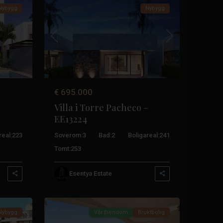
Nybygg
Nybygg
Neste
Tidligere
Neste
€ 695.000
–
Villa i Torre Pacheco –
EE13224
real:
223
Soverom:
3
Bad:
2
Boligareal:
241
Tomt:
253
Hacienda
Riquelme
,
Esentya Estate
Pacheco-
27
tårnet
Nybygg
Vår Eiendom
Bruktbolig