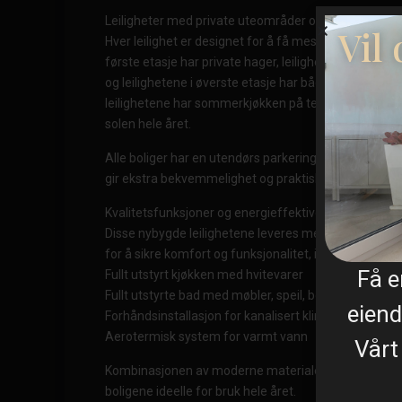
Leiligheter med private uteområder og solarium
Vil
Hver leilighet er designet for å få mest mulig ut av li
første etasje har private hager, leilighetene i andre e
og leilighetene i øverste etasje har både terrasse og 
leilighetene har sommerkjøkken på terrassen eller sol
solen hele året.
Alle boliger har en utendørs parkeringsplass og et pri
gir ekstra bekvemmelighet og praktiskhet.
Kvalitetsfunksjoner og energieffektive installasjoner
Disse nybygde leilighetene leveres med kvalitetsfini
for å sikre komfort og funksjonalitet, inkludert:
Få 
Fullt utstyrt kjøkken med hvitevarer
Fullt utstyrte bad med møbler, speil, belysning og du
eiend
Forhåndsinstallasjon for kanalisert klimaanlegg
Aerotermisk system for varmt vann
Vårt
Kombinasjonen av moderne materialer og energieffe
boligene ideelle for bruk hele året.