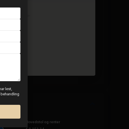
ar lest,
g behandling
Hovedstol og renter