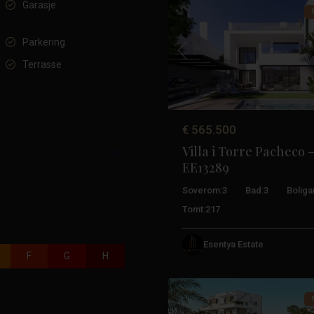
Garasje
Parkering
Tidligere
Terrasse
€ 565.500
Villa i Torre Pacheco 
Santa
EE13289
Rosalia
Lake
Soverom:
3
Bad:
3
Boliga
And
Tomt:
217
Life
Resort
,
Esentya Estate
Pacheco-
F
G
H
25
tårnet