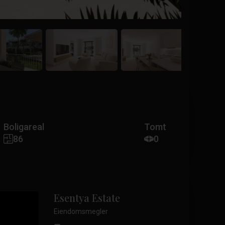
Boligareal
Tomt
86
0
Esentya Estate
Eiendomsmegler