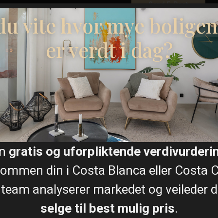
 du vite hvor mye boligen
vet utendørs. Leilighetene i
tasje har romslige terrasser,
er verdt i dag?
privat solarium på taket. Alle
ariet, perfekt for å nyte
Plantegninger
vat bod i kjelleren, noe som
sh og moderne installasjoner
Kart
en
gratis og uforpliktende verdivurderi
sjvegger
ommen din i Costa Blanca eller Costa C
 team analyserer markedet og veileder de
ktive systemer gjør disse
selge til best mulig pris
.