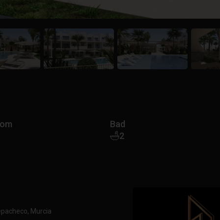
rom
Bad
2
epacheco, Murcia