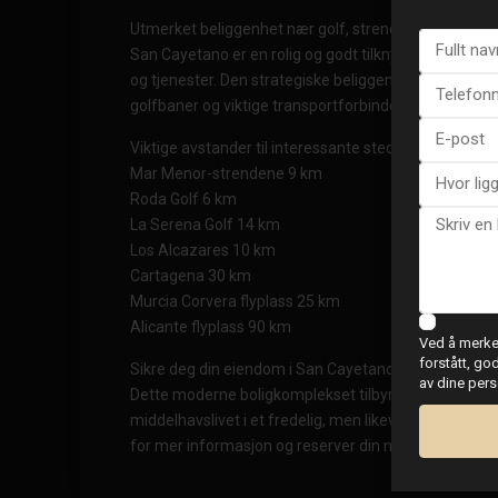
Utmerket beliggenhet nær golf, strender og tjeneste
San Cayetano er en rolig og godt tilknyttet landsby me
og tjenester. Den strategiske beliggenheten gir enkel t
golfbaner og viktige transportforbindelser.
Viktige avstander til interessante steder inkluderer:
Mar Menor-strendene 9 km
Roda Golf 6 km
La Serena Golf 14 km
Los Alcazares 10 km
Cartagena 30 km
Murcia Corvera flyplass 25 km
Alicante flyplass 90 km
Ved å merke 
forstått, go
Sikre deg din eiendom i San Cayetano i dag
av dine per
Dette moderne boligkomplekset tilbyr en utmerket mu
middelhavslivet i et fredelig, men likevel godt tilkny
for mer informasjon og reserver din nye leilighet i S