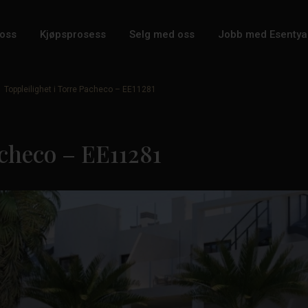
oss
Kjøpsprosess
Selg med oss
Jobb med Esentya
Toppleilighet i Torre Pacheco – EE11281
acheco – EE11281