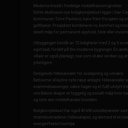
Moderne livsstil i fredelige middelhavsomgivelser
Dette eksklusive nye boligkomplekset ligger i San Ca
kommunen Torre Pacheco, bare 9 km fra sjøen og omg
golfbaner. Prosjektet kombinerer ro, komfort og mode
ideelt miljø for permanent opphold, ferie eller invest
Utbyggingen består av 72 leiligheter med 2 og 3 sove
eget bad, fordelt på fire moderne bygninger. En an
villaer er også planlagt, noe som vil øke verdien og at
ytterligere.
Designede fellesarealer for avslapning og velvære
Beboerne vil kunne nyte nøye anlagte fellesarealer s
svømmebassenger, vakre hager og et fullt utstyrt tre
områdene skaper et hyggelig og sosialt miljø hvor n
og nyte den middelhavske livsstilen.
Boligkomplekset har også 40 kW solcellepaneler som b
strømkostnadene i fellesskapet, og dermed til et me
energieffektivt bomiljø.