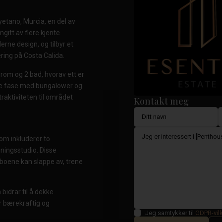
yetano, Murcia, en del av
itt av flere kjente
rne design, og tilbyr et
ering på Costa Calida.
rom og 2 bad, hvorav ett er
dre fase med bungalower og
traktiviteten til området
Kontakt meg
om inkluderer to
ningsstudio. Disse
aboene kan slappe av, trene
idrar til å dekke
r bærekraftig og
Jeg samtykker til
GDPR-vil