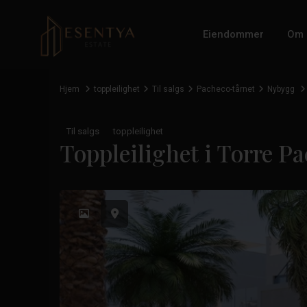
Eiendommer
Om 
Hjem
toppleilighet
Til salgs
Pacheco-tårnet
Nybygg
Til salgs
toppleilighet
Toppleilighet i Torre P