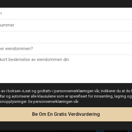
r
d lokale fasiliteter, butikker
ilgang til strender,
av i boksen «Lest og godtatt» i personvernerklæringen vår, indikerer du at du h
dtar og autoriserer alle klausulene som er spesifisert for innsamling, lagring o
sonopplysninger. Se personvernerklæringen vår.
lighet til å nyte
Lånekalkulator
ttet område. Kontakt oss i dag
Be Om En Gratis Verdivurdering
an Cayetano.