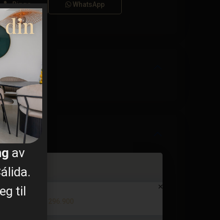
Ringe
WhatsApp
 din
ng
av
álida.
g til
Penthouse in Torre Pacheco – E...
€ 296.900
3 soverom
2 BA
86