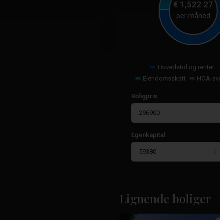
€
1,522.27
per måned
Hovedstol og renter
Eiendomsskatt
HOA-avg
Boligpris
Santa
Egenkapital
Rosalia
Lake
And
Life
Resort
,
Pacheco-
Lignende boliger
24
tårnet