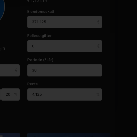
€
1,151.14
Eiendomsskatt
Fellesutgifter
ift
Periode (*i år)
Santa
Rente
Rosalia
Lake
And
Life
Resort
,
Pacheco-
28
tårnet