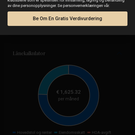
klausulene som er spesifisert for innsamling, lagring og behandling
av dine personopplysninger. Se personvernerklæringen vår.
Be Om En Gratis Verdivurdering
Lånekalkulator
€
1,625.32
per måned
Hovedstol og renter
Eiendomsskatt
HOA-avgift