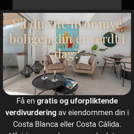
Vil du vite hvor mye
boligen din er verdt i
Jeg samtykker til
GDPR-vilkår
dag?
Ringe
WhatsApp
Få en
gratis og uforpliktende
verdivurdering
av eiendommen din i
Plantegninger
Costa Blanca eller Costa Cálida.