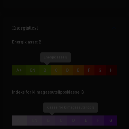
Energiattest
Energiklasse:
B
Energiklasse B
A+
EN
B
C
D
E
F
G
H
Indeks for klimagassutslippsklasse:
B
Klasse for klimagassutslipp B
A+
EN
B
C
D
E
F
G