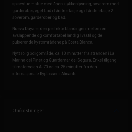
spisestue – stue med åpen kjøkkenløsning, soverom med
garderober, eget bad i første etasje og i første etasje 2
soverom, garderober og bad.
Nueva Daya er den perfekte blandingen mellom en
avslappende og komfortabel landlig livsstil og de
pulserende kystområdene på Costa Blanca.
Nytt rolig boligområde, ca. 10 minutter fra stranden i La
Marina del Pinet og Guardamar del Segura. Enkel tilgang
til motorveien A-70 og ca. 25 minutter fra den
internasjonale flyplassen i Alicante.
Omkostninger