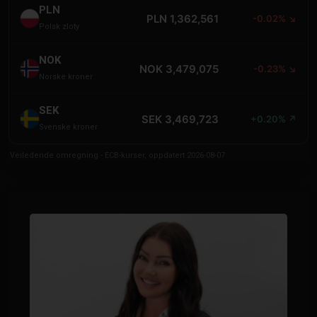
PLN
PLN 1,362,561
-0.02% ↘
Polsk zloty
NOK
NOK 3,479,075
-0.23% ↘
Norske kroner
SEK
SEK 3,469,723
+0.20% ↗
Svenske kroner
Veiledende omregning - ECB-kurser, oppdatert 2026-08-07