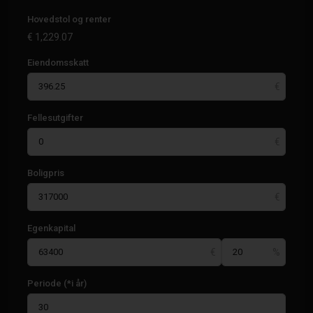
Hovedstol og renter
€
1,229.07
Eiendomsskatt
Fellesutgifter
Boligpris
Pueblo
,
Algorfa
,
Daya
Egenkapital
Nueva
,
Relleu
,
Rojales
,
Periode (*i år)
San
Fulgencio
,