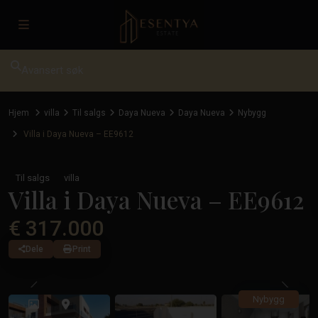
Avansert søk
Hjem
villa
Til salgs
Daya Nueva
Daya Nueva
Nybygg
Villa i Daya Nueva – EE9612
Til salgs
villa
Villa i Daya Nueva – EE9612
€ 317.000
Dele
Print
Tidligere
Tidlig
Nybygg