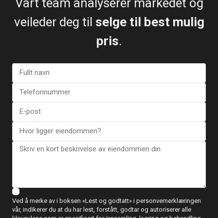
Vårt team analyserer markedet og
veileder deg til
selge til best mulig
pris
.
Kart
Villa i Daya Nueva – EE9612
€ 317.000
3 soverom
2 BA
96
Ved å merke av i boksen «Lest og godtatt» i personvernerklæringen
vår, indikerer du at du har lest, forstått, godtar og autoriserer alle