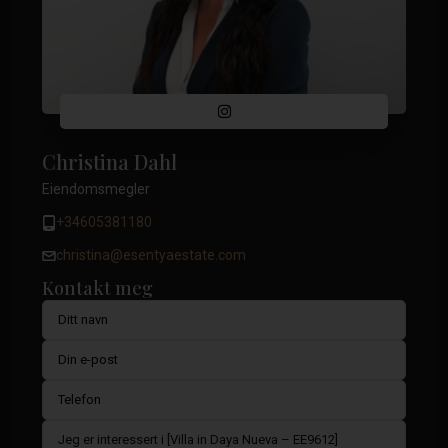
Christina Dahl
Eiendomsmegler
+34605381180
christina@esentyaestate.com
Kontakt meg