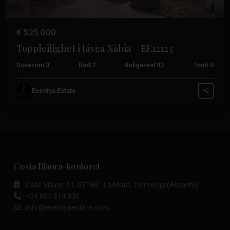
€ 525.000
Toppleilighet i Jávea Xàbia – EE12123
Soverom:
3
Bad:
2
Boligareal:
92
Tomt:
0
Esentya Estate
Costa Blanca-kontoret
Calle Mayor, 11, 03188 - La Mata, Torrevieja (Alicante)
+34 601 614 830
info@esentyaestate.com