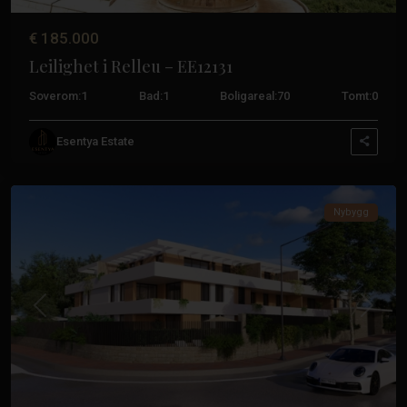
Fulgencio
,
San
€ 185.000
Miguel
Leilighet i Relleu – EE12131
de
Salinas
,
Soverom:
1
Bad:
1
Boligareal:
70
Tomt:
0
San
Pedro
Esentya Estate
del
Pinatar
Nybygg
Pueblo
,
Algorfa
,
Daya
Tidligere
Neste
Nueva
,
Jávea
,
Rojales
,
San