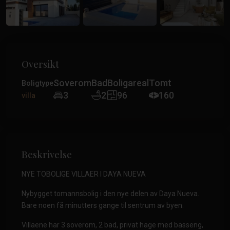
Oversikt
Soverom
Bad
Boligareal
Tomt
Boligtype
3
2
96
160
villa
Beskrivelse
NYE TOBOLIGE VILLAER I DAYA NUEVA
Nybygget tomannsbolig i den nye delen av Daya Nueva.
Bare noen få minutters gange til sentrum av byen.
Villaene har 3 soverom, 2 bad, privat hage med basseng,