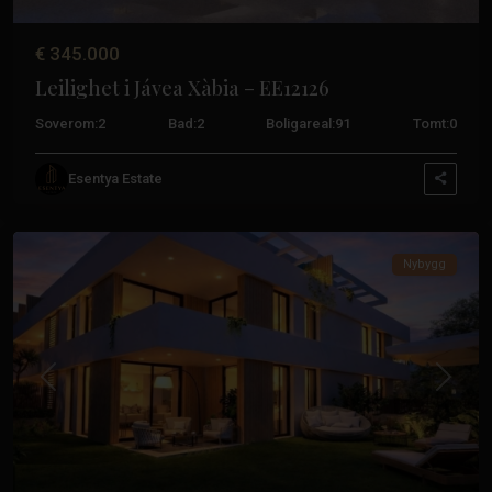
Fulgencio
,
San
€ 345.000
Miguel
Leilighet i Jávea Xàbia – EE12126
de
Salinas
,
Soverom:
2
Bad:
2
Boligareal:
91
Tomt:
0
San
Pedro
Esentya Estate
del
Pinatar
Nybygg
Pueblo
,
Algorfa
,
Daya
Tidligere
Neste
Nueva
,
Jávea
,
Rojales
,
San