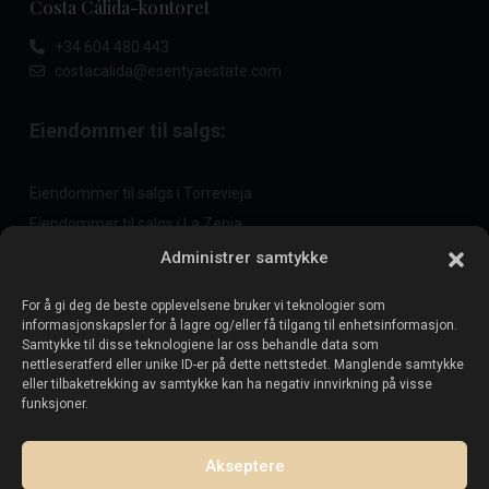
Costa Cálida-kontoret
+34 604 480 443
costacalida@esentyaestate.com
Eiendommer til salgs:
Eiendommer til salgs i Torrevieja
Eiendommer til salgs i La Zenia
Eiendommer til salgs i Cabo Roig
Administrer samtykke
For å gi deg de beste opplevelsene bruker vi teknologier som
informasjonskapsler for å lagre og/eller få tilgang til enhetsinformasjon.
Selg eiendommen din
:
Samtykke til disse teknologiene lar oss behandle data som
nettleseratferd eller unike ID-er på dette nettstedet. Manglende samtykke
eller tilbaketrekking av samtykke kan ha negativ innvirkning på visse
Selg eiendom i La Mata
funksjoner.
Selg eiendom i Cabo Roig
Selg eiendom i Playa Flamenca
Akseptere
Selg eiendom i Torrevieja