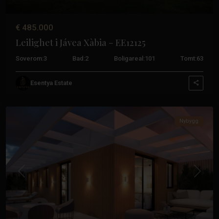
Fulgencio
,
San
€ 485.000
Miguel
Leilighet i Jávea Xàbia – EE12125
de
Salinas
,
Soverom:
3
Bad:
2
Boligareal:
101
Tomt:
63
San
Pedro
Esentya Estate
del
Pinatar
Nybygg
Tidligere
Neste