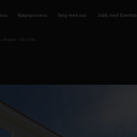
oss
Kjøpsprosess
Selg med oss
Jobb med Esentya
a i Rojales – EE12382
2