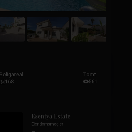
Boligareal
Tomt
168
561
Esentya Estate
Eiendomsmegler