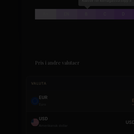
Klasse for klimagassutslipp B
A+
EN
B
C
D
Pris i andre valutaer
VALUTA
EUR
Euro
USD
USD
Amerikansk dollar