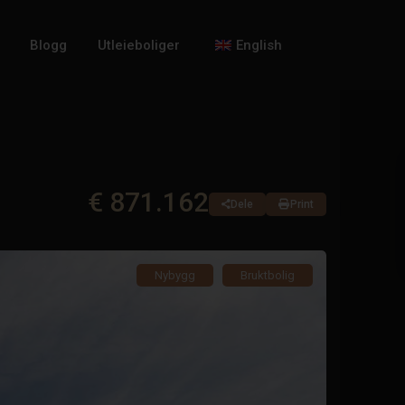
Blogg
Utleieboliger
English
€ 871.162
Dele
Print
Nybygg
Bruktbolig