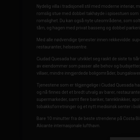
Nydelig villa i tradisjonell stil med moderne interiør,
romslig stue med dobbel takhøyde i spisestuen som g
romslighet. Du kan også nyte uteområdene, som sol
tårn, og hagen med privat basseng og dobbel parker
Med alle nødvendige tjenester innen rekkevidde: sup
restauranter, helsesentre.
Ciudad Quesada har utviklet seg raskt de siste to tiå
av eiendommer som passer alle behov og budsjetter, 
villaer, mindre inngjerdede boligområder, bungalower 
Tjenestene som er tilgjengelige i Ciudad Quesada har
og nå finnes det et bredt utvalg av barer, restaurante
supermarkeder, samt flere banker, tannklinikker, apote
tobakksforretninger og et nytt medisinsk senter i b
Bare 10 minutter fra de beste strendene på Costa Bl
Alicante internasjonale lufthavn.