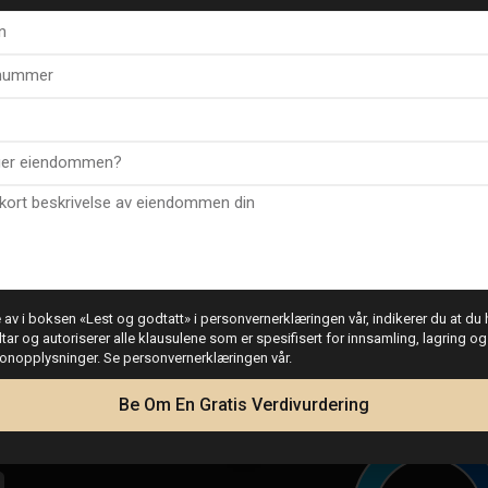
Lagerrom
av i boksen «Lest og godtatt» i personvernerklæringen vår, indikerer du at du h
dtar og autoriserer alle klausulene som er spesifisert for innsamling, lagring o
F
G
H
sonopplysninger. Se personvernerklæringen vår.
Lånekalkulator
Be Om En Gratis Verdivurdering