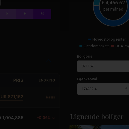
€
4,466.62
per måned
E
F
G
Hovedstol og renter
Eiendomsskatt
HOA-avg
Boligpris
Egenkapital
PRIS
ENDRING
EUR 871,162
basis
La
Marquesa
Golf
,
Lignende boliger
 1,004,885
-0.06% ↘
10
Rojales