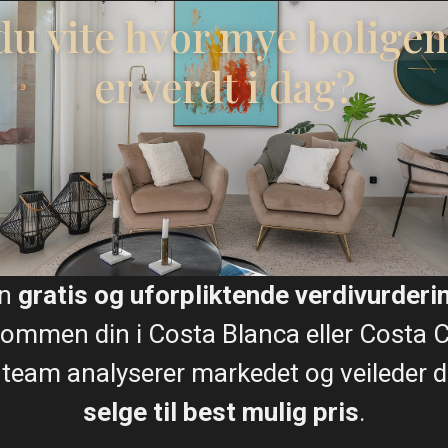
 du vite hvor mye boligen
er verdt i dag?
Plantegninger
Kart
en
gratis og uforpliktende verdivurderi
ommen din i Costa Blanca eller Costa C
 team analyserer markedet og veileder de
Hage
selge til best mulig pris
.
Parkering