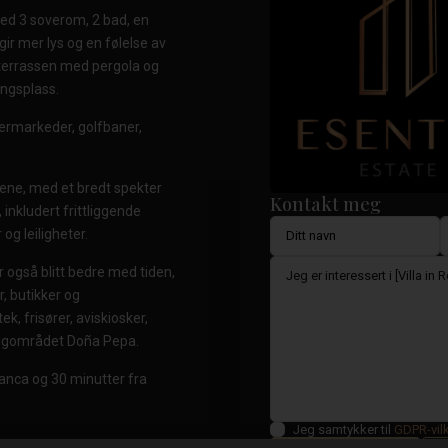
 med 3 soverom, 2 bad, en
ir mer lys og en følelse av
terrassen med pergola og
ingsplass.
ermarkeder, golfbaner,
rene, med et bredt spekter
Kontakt meg
inkludert frittliggende
og leiligheter.
 også blitt bedre med tiden,
r, butikker og
k, frisører, aviskiosker,
oligområdet Doña Pepa.
anca og 30 minutter fra
Jeg samtykker til
GDPR-vil