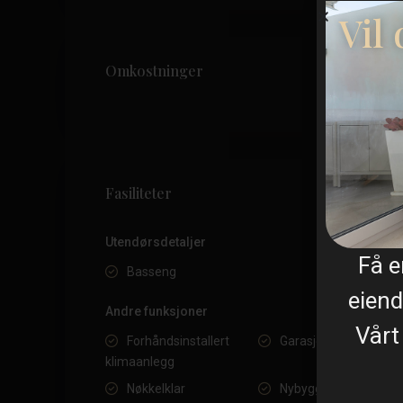
Vil
Omkostninger
Fasiliteter
Utendørsdetaljer
Få 
Basseng
eiend
Andre funksjoner
Vårt
Forhåndsinstallert
Garasje
klimaanlegg
Nøkkelklar
Nybygg