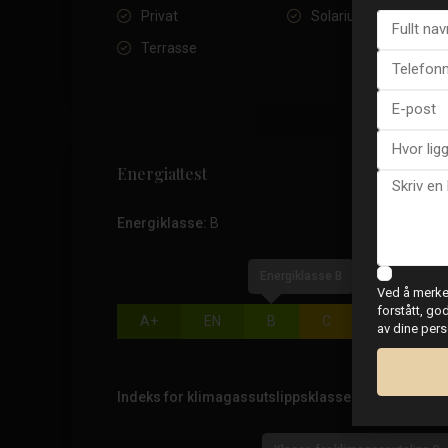
Privat
Solarium
Terrasse
Energiattest
Energiklasse:
B
Energiklasse B
Ved å merke 
forstått, go
A+
EN
B
C
D
E
av dine per
Indeks for klimagassutslippsklasse:
B