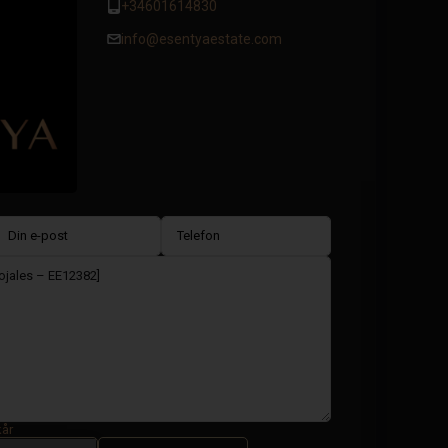
+34601614830
info@esentyaestate.com
kår