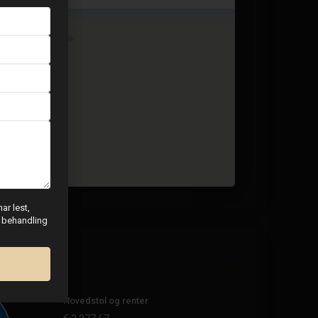
ar lest,
g behandling
Hovedstol og renter