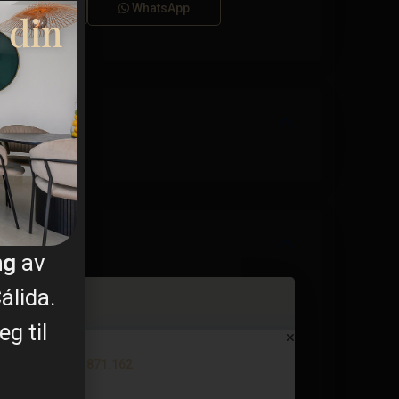
Ringe
WhatsApp
 din
ng
av
álida.
g til
Villa i Rojales – EE12382
€ 871.162
3 soverom
2 BA
168