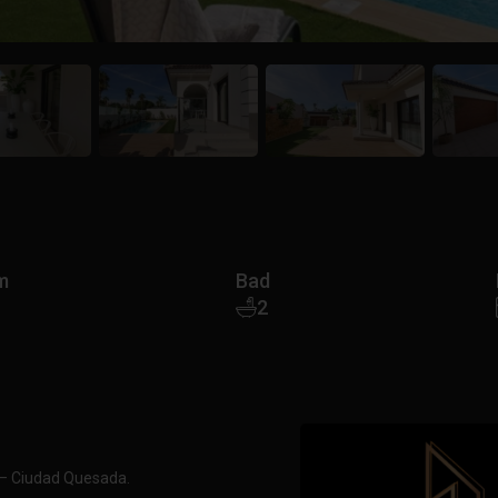
m
Bad
2
 – Ciudad Quesada.