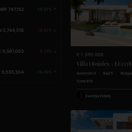
GBP 747,152
+0.07% ↗
Tidligere
N 3,744,516
-0.02% ↘
 9,561,003
-0.23% ↘
€ 1.590.000
Villa i Rojales – EE133
 9,535,304
+0.20% ↗
Soverom:
4
Bad:
5
Boliga
Tomt:
870
Esentya Estate
3
Rojales