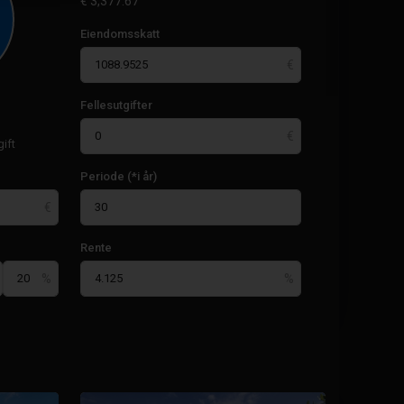
€
3,377.67
Eiendomsskatt
Fellesutgifter
ift
Periode (*i år)
Rente
51
Rojales