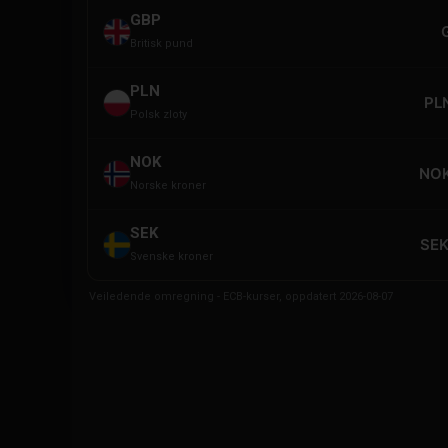
GBP
Britisk pund
PLN
PL
Polsk zloty
NOK
NOK
Norske kroner
SEK
SEK
Svenske kroner
Veiledende omregning - ECB-kurser, oppdatert 2026-08-07