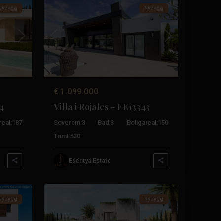
Nybygg
Nybygg
Neste
Tidligere
Neste
€ 1.099.000
84
Villa i Rojales – EE13343
real:
187
Soverom:
3
Bad:
3
Boligareal:
150
Tomt:
530
Esentya Estate
9
Rojales
Nybygg
Nybygg