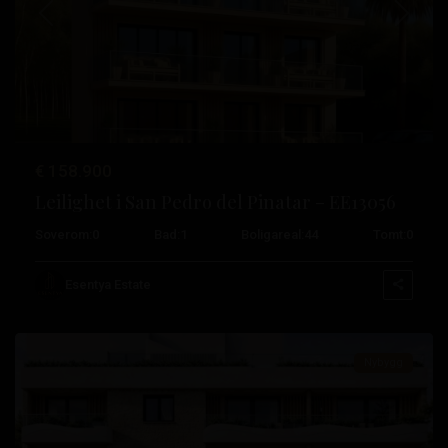
Tidligere
Neste
Lo
€ 158.900
Pagan
,
Leilighet i San Pedro del Pinatar – EE13056
San
Soverom:
0
Bad:
1
Boligareal:
44
Tomt:
0
Pedro
del
Esentya Estate
Pinatar
Nybygg