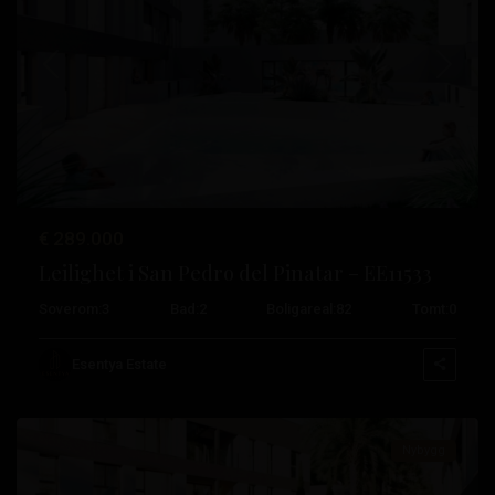
Tidligere
Neste
Lo
€ 289.000
Pagan
,
Leilighet i San Pedro del Pinatar – EE11533
San
Soverom:
3
Bad:
2
Boligareal:
82
Tomt:
0
Pedro
del
Esentya Estate
Pinatar
Nybygg