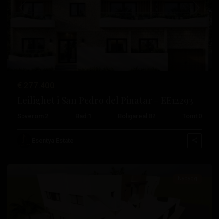
Tidligere
Neste
Lo
€ 277.400
Pagan
,
Leilighet i San Pedro del Pinatar – EE12293
San
Soverom:
2
Bad:
1
Boligareal:
82
Tomt:
0
Pedro
del
Esentya Estate
Pinatar
Nybygg