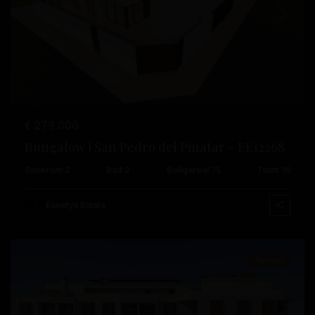
Tidligere
Neste
Lo
€ 279.000
Pagan
,
Bungalow i San Pedro del Pinatar – EE12268
San
Soverom:
2
Bad:
2
Boligareal:
75
Tomt:
15
Pedro
del
Esentya Estate
Pinatar
Nybygg