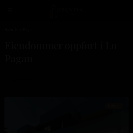
Hjem
Lo Pagan
Eiendommer oppført i Lo
Lo
Pagan
Pagan
,
San
Pedro
Nyeste først
del
Pinatar
Nybygg