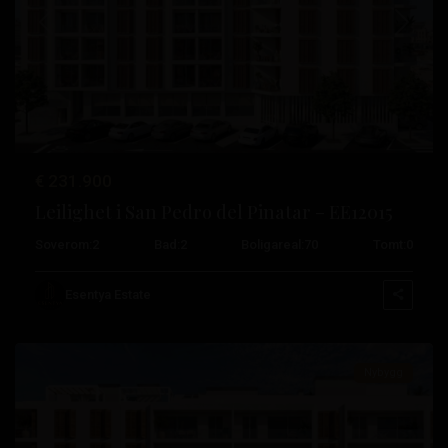
Tidligere
Neste
Lo
€ 231.900
Pagan
,
Leilighet i San Pedro del Pinatar – EE12015
San
Soverom:
2
Bad:
2
Boligareal:
70
Tomt:
0
Pedro
del
Esentya Estate
Pinatar
Nybygg