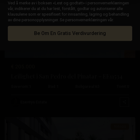
Ved å merke av i boksen «Lest og godtatt» i personvernerklæringen
vår, indikerer du at du har lest, forstått, godtar og autoriserer alle
klausulene som er spesifisert for innsamling, lagring og behandling
av dine personopplysninger. Se personvernerklæringen vår.
Tidligere
Neste
Be Om En Gratis Verdivurdering
Lo
€ 205.000
Pagan
,
Leilighet i San Pedro del Pinatar – EE11534
San
Soverom:
1
Bad:
1
Boligareal:
63
Tomt:
0
Pedro
del
Esentya Estate
Pinatar
Nybygg