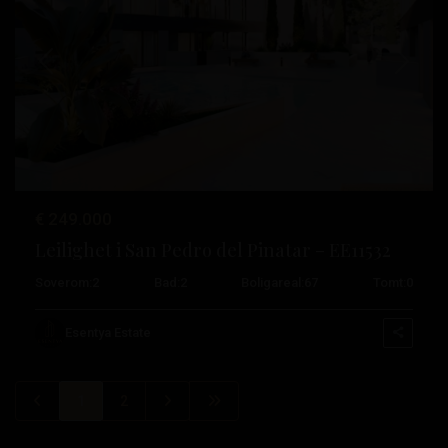
Tidligere
Neste
€ 249.000
Leilighet i San Pedro del Pinatar – EE11532
Soverom:
2
Bad:
2
Boligareal:
67
Tomt:
0
Esentya Estate
1
2