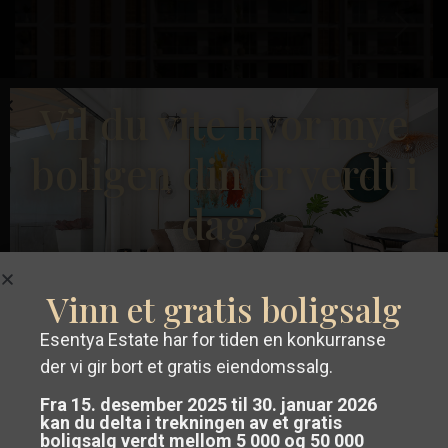
Tidligere
Neste
Vil du vite hvor mye
boligen din er verdt i
Lo
€ 151.900
dag?
Pagan
,
Leilighet i San Pedro del Pinatar – EE12013
San
Soverom:
0
Bad:
1
Boligareal:
40
Tomt:
0
Pedro
Vinn et gratis boligsalg
del
Esentya Estate
Pinatar
Esentya Estate har for tiden en konkurranse
der vi gir bort et gratis eiendomssalg.
Få en
gratis og uforpliktende
Nybygg
Fra 15. desember 2025 til 30. januar 2026
verdivurdering
av eiendommen din i
kan du delta i trekningen av et gratis
boligsalg verdt mellom 5 000 og 50 000