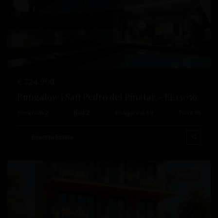
Tidligere
Neste
Lo
€ 324.900
Pagan
,
Bungalow i San Pedro del Pinatar – EE13059
San
Soverom:
2
Bad:
2
Boligareal:
69
Tomt:
65
Pedro
del
Esentya Estate
Pinatar
Nybygg