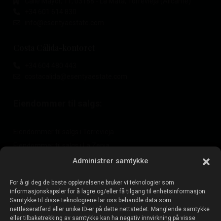
Calle Mayor, 11, 03188 - La Mata, Torrevieja (Alicante)
+34 601 614 830
info@esentyaestate.com
Costa Cálida-kontoret
+34 604 480 443
costacalida@esentyaestate.com
Eiendommer til salgs:
Eiendommer til salgs i Torrevieja
Eiendommer til salgs i La Zenia
Eiendommer til salgs i Cabo Roig
Administrer samtykke
For å gi deg de beste opplevelsene bruker vi teknologier som
informasjonskapsler for å lagre og/eller få tilgang til enhetsinformasjon.
Selg eiendommen din
:
Samtykke til disse teknologiene lar oss behandle data som
nettleseratferd eller unike ID-er på dette nettstedet. Manglende samtykke
eller tilbaketrekking av samtykke kan ha negativ innvirkning på visse