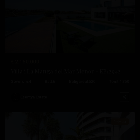
Tidligere
Neste
Veneziola
,
€ 2.150.000
La
Villa i La Manga del Mar Menor – EE12942
Manga
Soverom:
4
Bad:
6
Boligareal:
520
Tomt:
1,350
Del
Mar
Esentya Estate
Menor
Nybygg