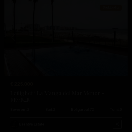
Bruktbolig
Tidligere
Neste
La
Manga
Del
Mar
€ 225.000
Menor
,
Leilighet i La Manga del Mar Menor –
La
EE11848
Manga
Soverom:
2
Bad:
2
Boligareal:
72
Tomt:
0
Del
Mar
Esentya Estate
Menor