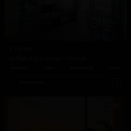
Tidligere
Neste
La
Manga
Del
Mar
Menor
,
€ 200.000
La
Leilighet i La Manga – EE13326
Manga
Soverom:
3
Bad:
2
Boligareal:
93
Tomt:
0
Del
Mar
Esentya Estate
Menor
Nybygg