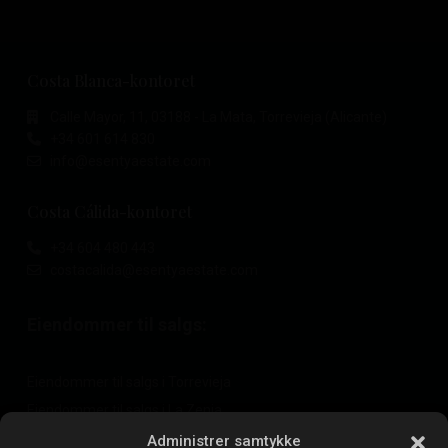
Costa Blanca-kontoret
Calle Mayor, 11, 03188 - La Mata, Torrevieja (Alicante)
+34 601 614 830
info@esentyaestate.com
Costa Cálida-kontoret
+34 604 480 443
costacalida@esentyaestate.com
Eiendommer til salgs:
Eiendommer til salgs i Torrevieja
Eiendommer til salgs i La Zenia
Eiendommer til salgs i Cabo Roig
Administrer samtykke