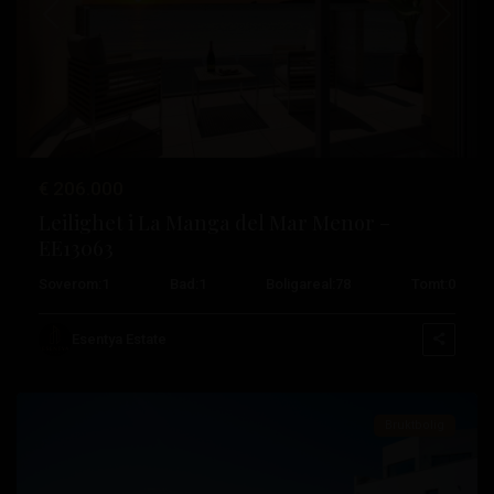
Tidligere
Neste
Costa
€ 206.000
Cálida
,
Leilighet i La Manga del Mar Menor –
La
EE13063
Manga
Soverom:
1
Bad:
1
Boligareal:
78
Tomt:
0
Del
Mar
Esentya Estate
Menor
Bruktbolig