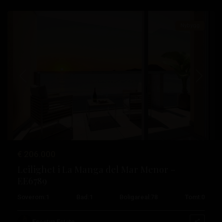
Nybygg
Tidligere
Neste
€ 206.000
Leilighet i La Manga del Mar Menor –
EE6789
Soverom:
1
Bad:
1
Boligareal:
78
Tomt:
0
Esentya Estate