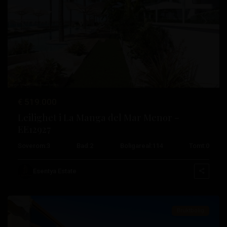
Tidligere
Neste
€ 519.000
Leilighet i La Manga del Mar Menor –
La
EE12927
Manga
Soverom:
3
Bad:
2
Boligareal:
114
Tomt:
0
Del
Mar
Esentya Estate
Menor
Bruktbolig