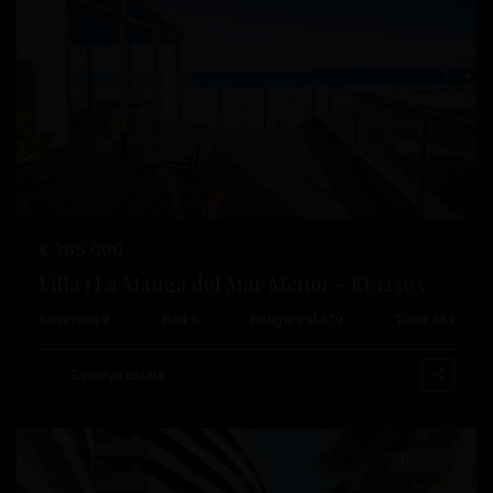
Tidligere
Neste
Veneziola
,
€ 985.000
La
Villa i La Manga del Mar Menor – EE12303
Manga
Soverom:
9
Bad:
5
Boligareal:
379
Tomt:
661
Del
Mar
Esentya Estate
Menor
Nybygg