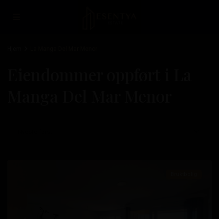
Hjem
La Manga Del Mar Menor
Costa
Eiendommer oppført i La
Cálida
,
Manga Del Mar Menor
La
Manga
Del
Nyeste først
Mar
Menor
Bruktbolig