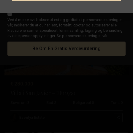
Águilas
,
Bruktbolig
La
Ved å merke av i boksen «Lest og godtatt» i personvernerklæringen
Manga-
vår, indikerer du at du har lest, forstått, godtar og autoriserer alle
klausulene som er spesifisert for innsamling, lagring og behandling
klubben
,
av dine personopplysninger. Se personvernerklæringen vår.
La
Tidligere
Neste
Manga
Be Om En Gratis Verdivurdering
Del
Mar
Menor
,
San
€ 280.000
Javier
,
Villa i San Javier – EE11950
San
Soverom:
3
Bad:
2
Boligareal:
0
Tomt:
0
Pedro
del
Esentya Estate
Pinatar