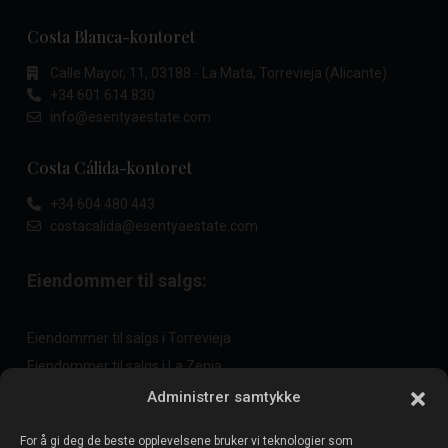
Costa Blanca-kontoret
Calle Mayor, 11, 03188 - La Mata, Torrevieja (Alicante)
+34 601 614 830
info@esentyaestate.com
Costa Cálida-kontoret
+34 604 480 443
costacalida@esentyaestate.com
Eiendommer til salgs:
Eiendommer til salgs i Torrevieja
Eiendommer til salgs i La Zenia
Eiendommer til salgs i Cabo Roig
Administrer samtykke
For å gi deg de beste opplevelsene bruker vi teknologier som