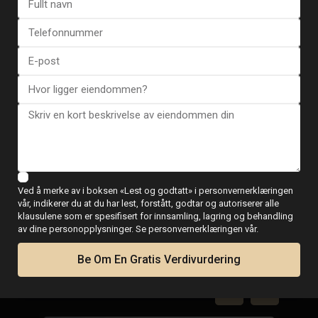
Se flere tilbakemeldinger
ESENTYA NYHETER
Ved å merke av i boksen «Lest og godtatt» i personvernerklæringen
Guide for kjøp av
vår, indikerer du at du har lest, forstått, godtar og autoriserer alle
klausulene som er spesifisert for innsamling, lagring og behandling
eiendom i Spania
av dine personopplysninger. Se personvernerklæringen vår.
Be Om En Gratis Verdivurdering