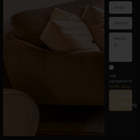
Jeg
samtykker til
GDPR-vilkår
Send
Melding