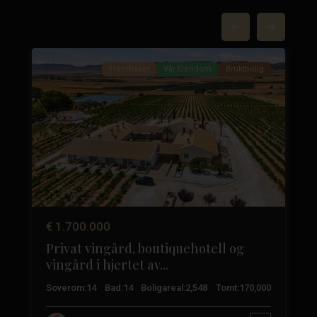
Yecla
,
84
Yecla
37
Fremhevet
Vår Eiendom
Bruktbolig
Tidligere
Neste
Neste
€ 1.700.000
Privat vingård, boutiquehotell og
vingård i hjertet av...
3
Soverom:
14
Bad:
14
Boligareal:
2,548
Tomt:
170,000