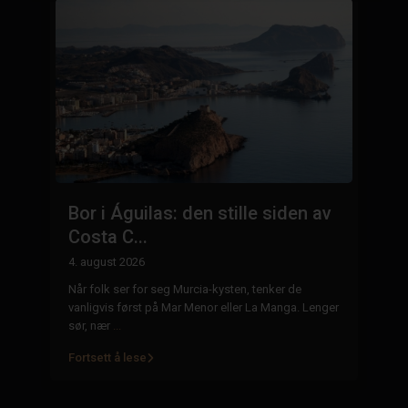
:
Bor i Águilas: den stille siden av
E
Costa C...
n
4. august 2026
29
Når folk ser for seg Murcia-kysten, tenker de
Ei
 i
vanligvis først på Mar Menor eller La Manga. Lenger
ha
sør, nær
...
mi
Fortsett å lese
Fo