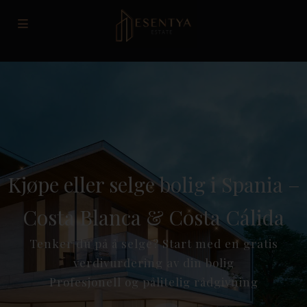
Kjøpe eller selge bolig i Spania –
Costa Blanca & Costa Cálida
Tenker du på å selge? Start med en gratis
verdivurdering av din bolig
Profesjonell og pålitelig rådgivning