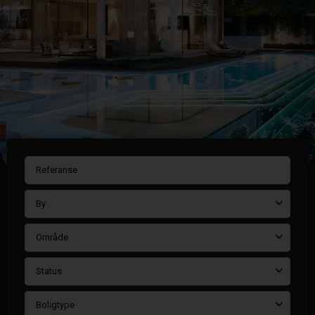
By
Område
Status
Boligtype