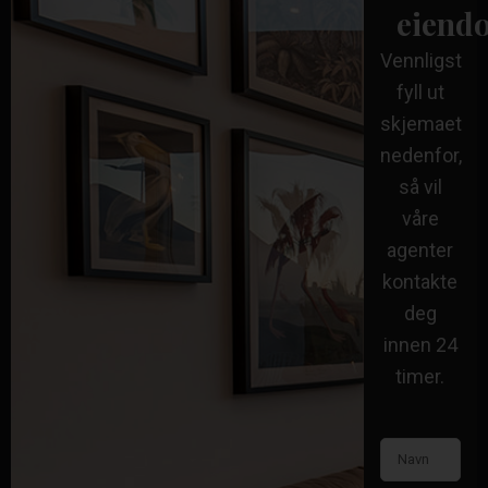
eiend
Vennligst
fyll ut
skjemaet
nedenfor,
så vil
våre
agenter
kontakte
deg
innen 24
timer.