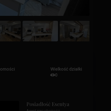
homości
Wielkość działki
0
Posiadłość Esentya
Agent nieruchomości