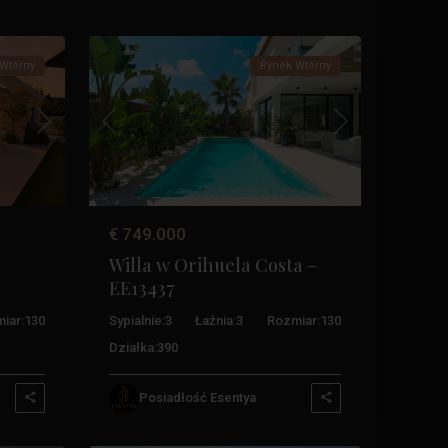
45
Costa
Wtórny
Rynek Wtórny
Następny
Poprzedni
Następny
€ 749.000
Willa w Orihuela Costa –
EE13437
iar:
130
Sypialnie:
3
Łaźnia:
3
Rozmiar:
130
Działka:
390
Los
Posiadłość Esentya
Altos
,
45
Torrevieja