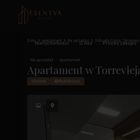
Dom
apartament
Na sprzedaż
Orihuela Costa
,
Torrevieja
Nieruchomości
O nas
Proces zakupu
Na sprzedaż
apartament
Apartament w Torreviej
Udział
Wydrukować