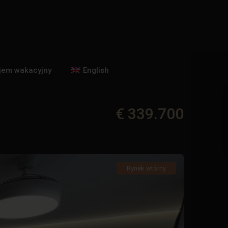
jem wakacyjny
English
€ 339.700
Rynek wtórny