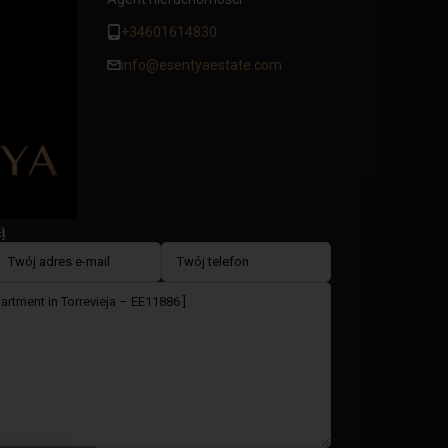
+34601614830
info@esentyaestate.com
ą