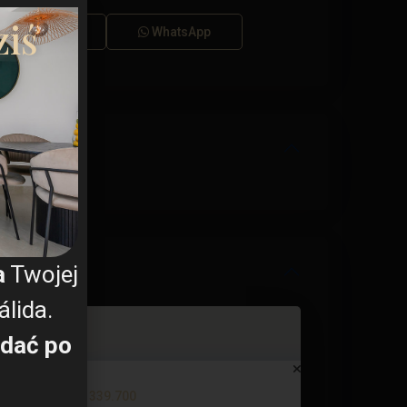
ki RODO
ziś
Dzwonić
WhatsApp
a
Twojej
lida.
dać po
Apartment in Torrevieja – EE11...
€ 339.700