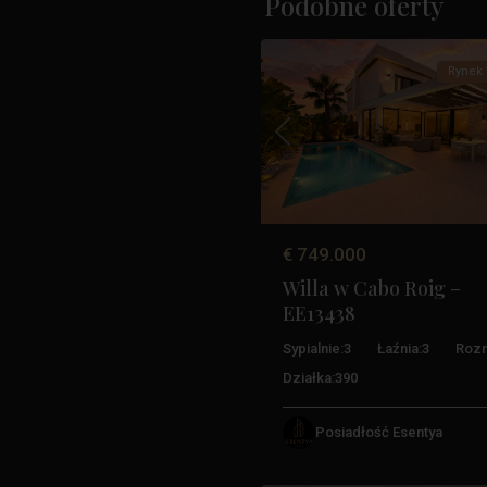
Podobne oferty
46
Costa
Rynek 
Poprzedni
€ 749.000
Willa w Cabo Roig –
EE13438
Lomas
Sypialnie:
3
Łaźnia:
3
Rozm
De
Działka:
390
Cabo
Roig
,
Posiadłość Esentya
Orihuela
27
Costa