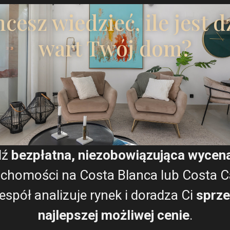
Wyrażam zgodę na
Warun
Winda
cesz wiedzieć, ile jest d
wart Twój dom?
Plany pięter
F
G
H
dź
bezpłatna, niezobowiązująca wycen
Mapa
uchomości na Costa Blanca lub Costa Cá
espół analizuje rynek i doradza Ci
sprze
najlepszej możliwej cenie
.