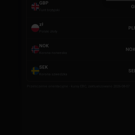
GBP
G
Funt brytyjski
zł
PL
Polski złoty
NOK
NOK
Korona norweska
SEK
SE
Korona szwedzka
Przeliczenie orientacyjne - kursy EBC, zaktualizowano 2026-08-07