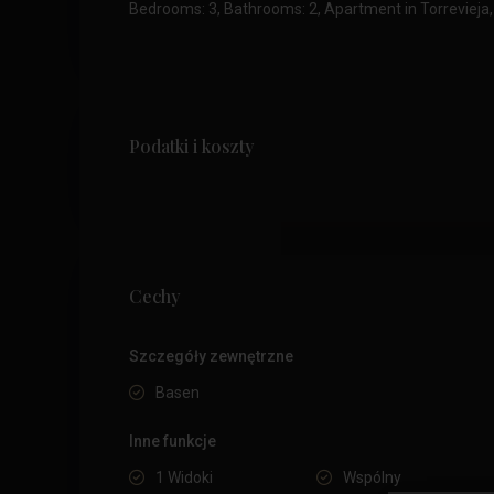
Bedrooms: 3, Bathrooms: 2, Apartment in Torrevieja,
Podatki i koszty
Cechy
Szczegóły zewnętrzne
Basen
Inne funkcje
1 Widoki
Wspólny