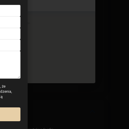
3 BD
2 BA
92
, że
dzenia,
ką