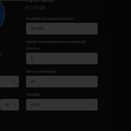
Kapitał i odsetki
€
1,317.08
Podatek od nieruchomości
Opłata stowarzyszenia właścicieli
domów
ci
Okres (*w latach)
Odsetki
Orihuela