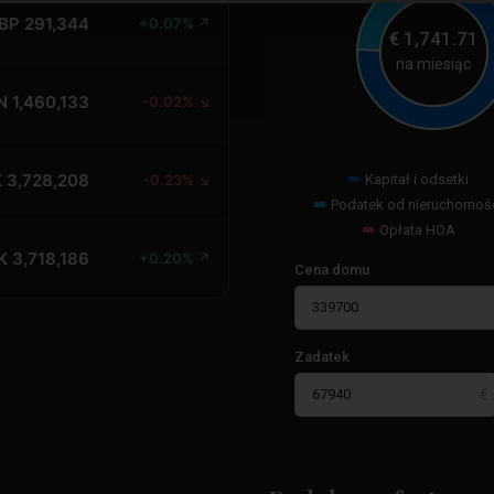
BP 291,344
+0.07% ↗
€
1,741.71
na miesiąc
N 1,460,133
-0.02% ↘
 3,728,208
Kapitał i odsetki
-0.23% ↘
Podatek od nieruchomoś
Opłata HOA
K 3,718,186
+0.20% ↗
Cena domu
Zadatek
Orihuela