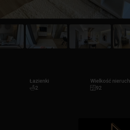
Łazienki
Wielkość nieruc
2
92