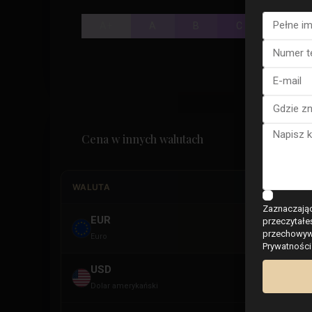
A+
A
B
C
D
Cena w innych walutach
WALUTA
Zaznaczając
EUR
przeczytałe
E
przechowywa
Euro
Prywatności
USD
U
Dolar amerykański