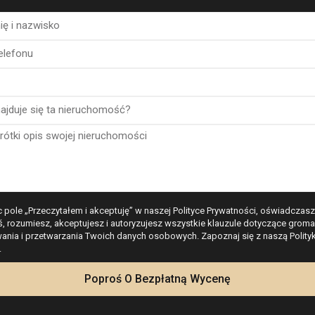
mi
F
G
CENA
ZMIANA
 pole „Przeczytałem i akceptuję” w naszej Polityce Prywatności, oświadczasz
ś, rozumiesz, akceptujesz i autoryzujesz wszystkie klauzule dotyczące groma
UR 339,700
baza
nia i przetwarzania Twoich danych osobowych. Zapoznaj się z naszą Polity
.
Kalkulator
Poproś O Bezpłatną Wycenę
SD 391,844
-0.06% ↘