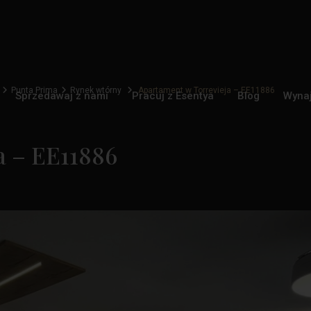
Punta Prima
Rynek wtórny
Apartament w Torrevieja – EE11886
Sprzedawaj z nami
Pracuj z Esentya
Blog
Wyna
a – EE11886