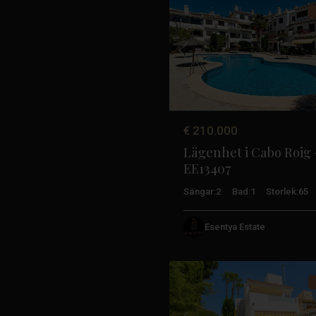
Tidigare
€ 210.000
Lägenhet i Cabo Roig 
EE13407
Sängar:
2
Bad:
1
Storlek:
65
Esentya Estate
Orihuela
41
Costa