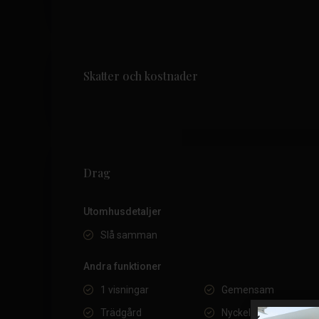
Skatter och kostnader
Drag
Utomhusdetaljer
Slå samman
Andra funktioner
1 visningar
Gemensam
Trädgård
Nyckelklar