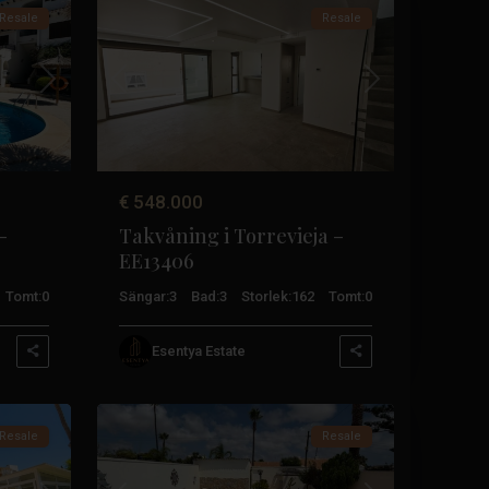
Resale
Resale
Nästa
Tidigare
Nästa
€ 548.000
–
Takvåning i Torrevieja –
EE13406
Tomt:
0
Sängar:
3
Bad:
3
Storlek:
162
Tomt:
0
Esentya Estate
Orihuela
21
Costa
Resale
Resale