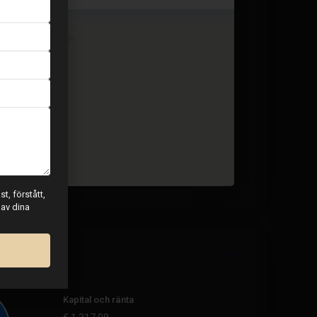
t, förstått,
 av dina
Kapital och ränta