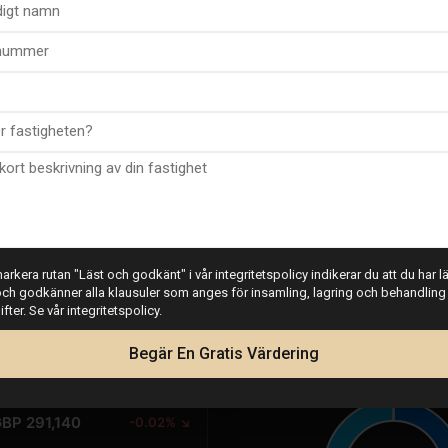
PRIS
FÖRÄNDRING
rkera rutan "Läst och godkänt" i vår integritetspolicy indikerar du att du har läs
UR 339,700
bas
ch godkänner alla klausuler som anges för insamling, lagring och behandling
ter. Se vår integritetspolicy.
SD 392,082
-0.10% ↘
Begär En Gratis Värdering
Kalkylator
BP 291,140
-0.02% ↘