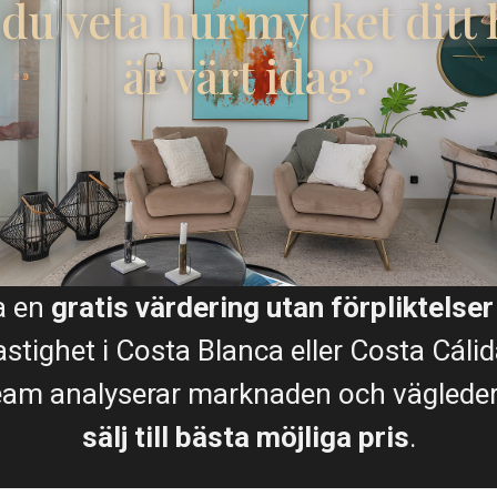
l du veta hur mycket ditt
är värt idag?
Planritningar
F
G
H
a en
gratis värdering utan förpliktelser
Karta
astighet i Costa Blanca eller Costa Cálid
eam analyserar marknaden och vägleder d
sälj till bästa möjliga pris
.
E
F
G