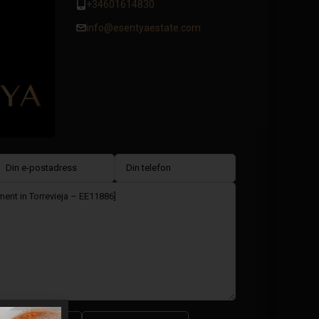
+34601614830
info@esentyaestate.com
lkor