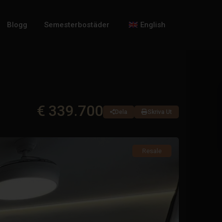
Blogg
Semesterbostäder
English
€ 339.700
Dela
Skriva Ut
Resale