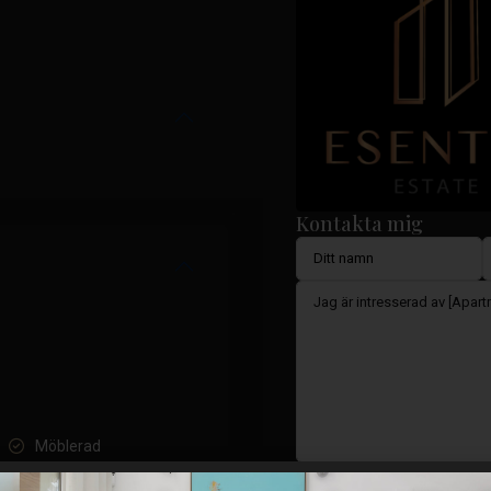
Kontakta mig
Möblerad
Jag samtycker till
GDPR-vil
Lyfta