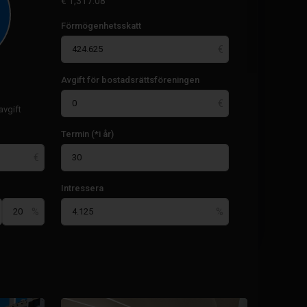
€
1,317.08
Förmögenhetsskatt
Avgift för bostadsrättsföreningen
vgift
Termin (*i år)
Intressera
Paseo
Maritimo
,
25
Torrevieja