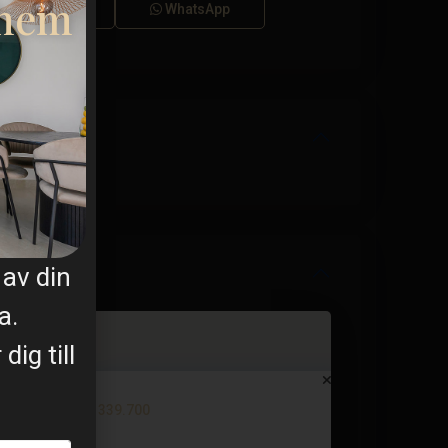
 hem
Samtal
WhatsApp
av din
a.
ig till
Apartment in Torrevieja – EE11...
€ 339.700
3 BD
2 BA
92