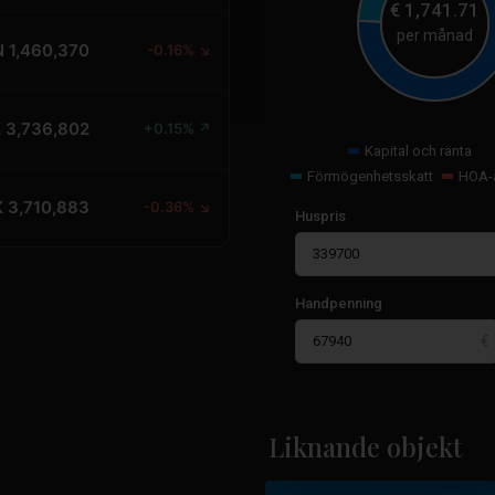
€
1,741.71
per månad
 1,460,370
-0.16% ↘
 3,736,802
+0.15% ↗
Kapital och ränta
Förmögenhetsskatt
HOA-a
 3,710,883
-0.36% ↘
Huspris
Handpenning
Cabo
Roig
,
Orihuela
Liknande objekt
22
Costa