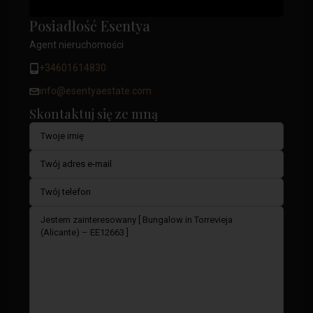
Posiadłość Esentya
Agent nieruchomości
+34601614830
info@esentyaestate.com
Skontaktuj się ze mną