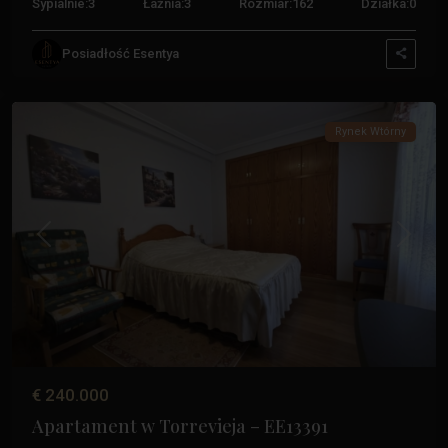
Sypialnie:
3
Łaźnia:
3
Rozmiar:
162
Działka:
0
Posiadłość Esentya
Acequion
,
Torrevieja
Rynek Wtórny
Poprzedni
Następ
€ 240.000
Apartament w Torrevieja – EE13391