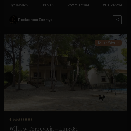
Sypialnie:
5
Łaźnia:
3
Rozmiar:
194
Działka:
249
Posiadłość Esentya
Balkony
,
Torrevieja
Rynek Wtórny
Poprzedni
Następ
€ 550.000
Willa w Torrevieja – EE13381