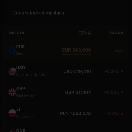
Cena w innych walutach
CENA
WALUTA
ZMIANA
EUR
EUR 363,000
baza
Euro
USD
USD 419,410
+0.34% ↗
Dolar amerykański
GBP
GBP 311,164
+0.09% ↗
Funt brytyjski
zł
PLN 1,563,078
-0.01% ↘
Polski złoty
NOK