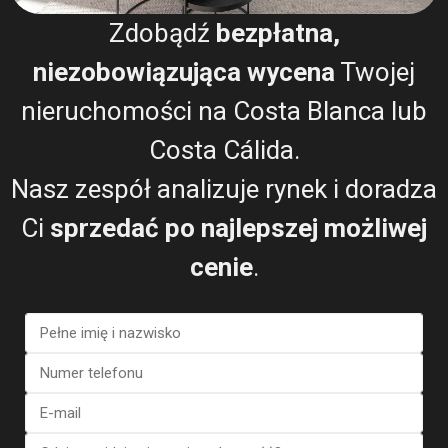
Zdobądź
bezpłatna,
niezobowiązująca wycena
Twojej
Bungalow in Torrevieja (Alica...
€ 363.000
nieruchomości na Costa Blanca lub
2 BD
2 BA
158
Costa Cálida.
Nasz zespół analizuje rynek i doradza
Ci
sprzedać po najlepszej możliwej
cenie
.