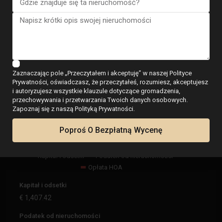
Kalkulator
Zaznaczając pole „Przeczytałem i akceptuję” w naszej Polityce
Prywatności, oświadczasz, że przeczytałeś, rozumiesz, akceptujesz
€
1,861.17
i autoryzujesz wszystkie klauzule dotyczące gromadzenia,
przechowywania i przetwarzania Twoich danych osobowych.
na miesiąc
Zapoznaj się z naszą Polityką Prywatności.
Poproś O Bezpłatną Wycenę
Kapitał i odsetki
Podatek od nieruchomości
Opłata HOA
Kapitał i odsetki
€
1,407.42
Podatek od nieruchomości