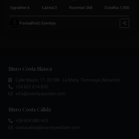
Sypialnie:
6
Łaźnia:
3
Rozmiar:
268
Działka:
1,300
Posiadłość Esentya
Biuro Costa Blanca
Calle Mayor, 11, 03188 - La Mata, Torrevieja (Alicante)
+34 601 614 830
info@esentyaestate.com
Biuro Costa Cálida
+34 604 480 443
costacalida@esentyaestate.com