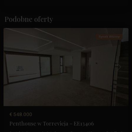
Paseo
Maritimo
,
Podobne oferty
Torrevieja
Rynek Wtórny
Poprzedni
Następ
€ 548.000
Penthouse w Torrevieja – EE13406