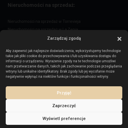
Nieruchomości na sprzedaż:
Nieruchomości na sprzedaż w Torrevieja
Nieruchomości na sprzedaż w La Zenia
Nieruchomości na sprzedaż w Cabo Roig
Zarządzaj zgodą
Aby zapewnić jak najlepsze doświadczenia, wykorzystujemy technologie
takie jak pliki cookie do przechowywania i/lub uzyskiwania dostępu do
Sprzedaj swoją nieruchomość
:
informacji o urządzeniu. Wyrażenie zgody na te technologie umożliwi
nam przetwarzanie danych, takich jak zachowanie podczas przeglądania
witryny lub unikalne identyfikatory. Brak zgody lub jej wycofanie może
Sprzedaj nieruchomość w La Mata
negatywnie wpłynąć na niektóre funkcje i funkcjonalności witryny.
Sprzedaj nieruchomość w Cabo Roig
Sprzedaj nieruchomość w Playa Flamenca
Przyjąć
Sprzedaj nieruchomość w Torrevieja
Zaprzeczyć
Wyświetl preferencje
Prawa autorskie. Wszelkie prawa zastrzeżone.