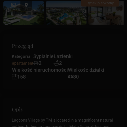
Poprzedni
Poprz
Rynek pierwotny
Przegląd
Sypialnie
Łazienki
Kategoria
2
2
apartament
Wielkość nieruchomości
Wielkość działki
158
80
Opis
Lagoons Village by TM is located in a magnificent natural
setting, between Lagunas de La Mata Natural Park and