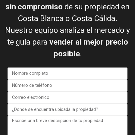
sin compromiso
de su propiedad en
Bungalow in Torrevieja (Alica...
€ 363.000
Costa Blanca o Costa Cálida.
2 dormitorios
2 BA
158
Nuestro equipo analiza el mercado y
te guía para
vender al mejor precio
posible
.