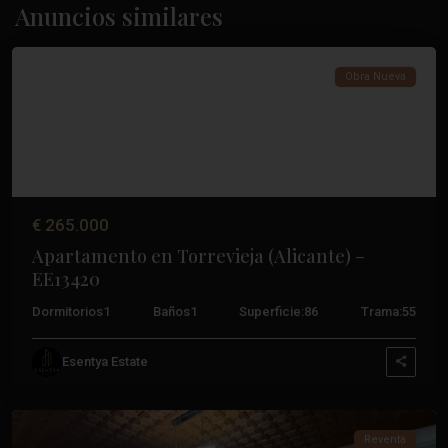
Anuncios similares
Torrevieja
Obra Nueva
€ 265.000
Apartamento en Torrevieja (Alicante) –
EE13420
Dormitorios
1
Baños
1
Superficie:
86
Trama:
55
Esentya Estate
Acequión
,
Torrevieja
Reventa