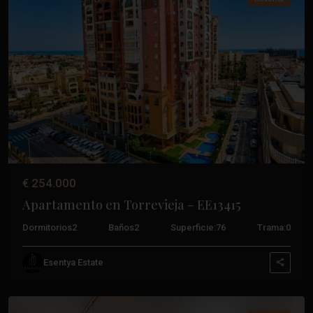
Anterior
Próxim
€ 254.000
Apartamento en Torrevieja – EE13415
Dormitorios
2
Baños
2
Superficie:
76
Trama:
0
Esentya Estate
Torrevieja
,
Torrevieja