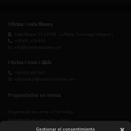
Oficina Costa Blanca
Calle Mayor, 11, 03188 - La Mata, Torrevieja (Alicante)
+34 601 614 830
info@esentyaestate.com
Oficina Costa Cálida
+34 604 480 443
costacalida@esentyaestate.com
Propiedades en venta:
Propiedades en venta en Torrevieja
Propiedades en venta en La Zenia
Propiedades en venta en Cabo Roig
Gestionar el consentimiento