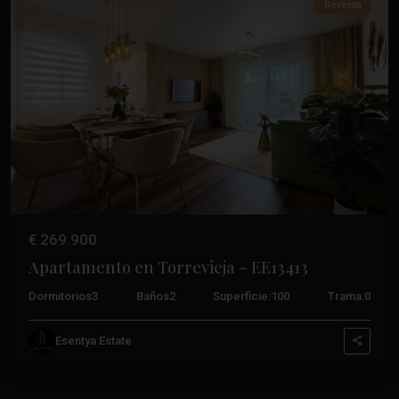
Reventa
Anterior
Próxim
€ 269.900
Apartamento en Torrevieja – EE13413
Dormitorios
3
Baños
2
Superficie:
100
Trama:
0
Esentya Estate