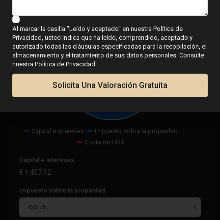
Calculadora
Al marcar la casilla "Leído y aceptado" en nuestra Política de
Privacidad, usted indica que ha leído, comprendido, aceptado y
autorizado todas las cláusulas especificadas para la recopilación, el
almacenamiento y el tratamiento de sus datos personales. Consulte
€
1,861.17
nuestra Política de Privacidad.
por mes
Solicita Una Valoración Gratuita
Capital e intereses
Impuesto sobre la propiedad
Cuota de HOA
Capital e intereses
€
1,407.42
Impuesto sobre la propiedad