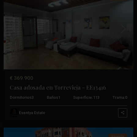
Anterior
Próxim
€ 369.900
Casa adosada en Torrevieja – EE13416
Dormitorios
3
Baños
1
Superficie:
113
Trama:
0
Los
Esentya Estate
Frutales
,
Torrevieja
Reventa