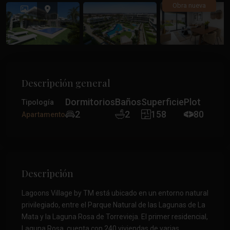
Anterior
Anteri
Obra nueva
Descripción general
Dormitorios
Baños
Superficie
Plot
Tipología
2
2
158
80
Apartamento
Descripción
Lagoons Village by TM está ubicado en un entorno natural
privilegiado, entre el Parque Natural de las Lagunas de La
Mata y la Laguna Rosa de Torrevieja. El primer residencial,
Laguna Rosa, cuenta con 240 viviendas de varias