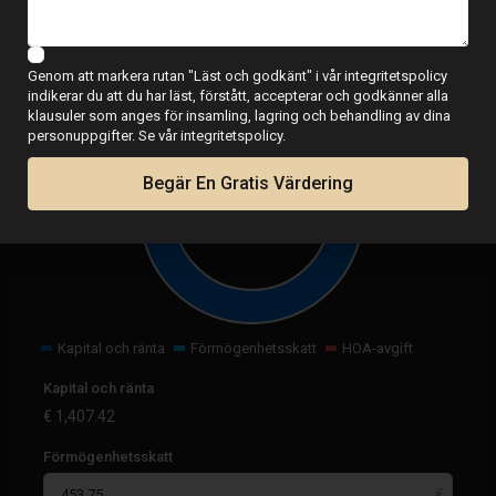
Kalkylator
Genom att markera rutan "Läst och godkänt" i vår integritetspolicy
indikerar du att du har läst, förstått, accepterar och godkänner alla
klausuler som anges för insamling, lagring och behandling av dina
personuppgifter. Se vår integritetspolicy.
Begär En Gratis Värdering
€
1,861.17
per månad
Kapital och ränta
Förmögenhetsskatt
HOA-avgift
Kapital och ränta
€
1,407.42
Förmögenhetsskatt