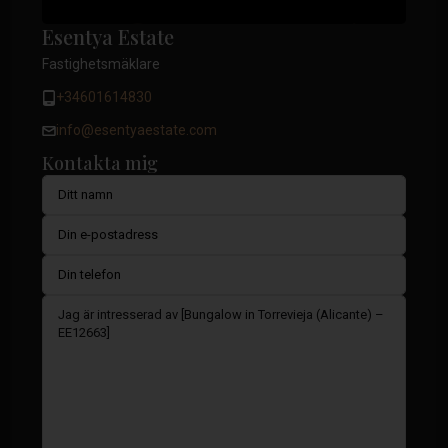
Esentya Estate
Fastighetsmäklare
+34601614830
info@esentyaestate.com
Kontakta mig