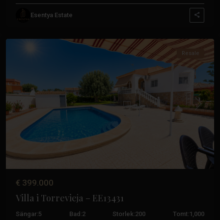
Esentya Estate
Torrevieja
Resale
Tidigare
Nästa
€ 399.000
Villa i Torrevieja – EE13431
Sängar:
5
Bad:
2
Storlek:
200
Tomt:
1,000