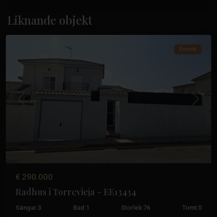
Los
Altos
,
Liknande objekt
Torrevieja
Resale
Tidigare
Nästa
€ 290.000
Radhus i Torrevieja – EE13434
Sängar:
3
Bad:
1
Storlek:
76
Tomt:
0