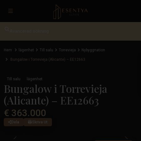
Avancerad sökning
Hem
lägenhet
Till salu
Torrevieja
Nybyggnation
Bungalow i Torrevieja (Alicante) – EE12663
Till salu
lägenhet
Bungalow i Torrevieja
(Alicante) – EE12663
€ 363.000
Dela
Skriva Ut