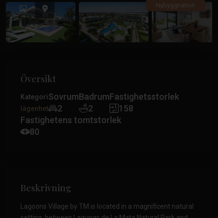
Tidigare
Tidiga
Nybyggnation
Översikt
Sovrum
Badrum
Fastighetsstorlek
Kategori
2
2
158
lägenhet
Fastighetens tomtstorlek
80
Beskrivning
Lagoons Village by TM is located in a magnificent natural
setting, between Lagunas de La Mata Natural Park and