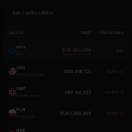
Pris i andra valutor
PRIS
VALUTA
FÖRÄNDRING
euro
EUR 363,000
bas
Euro
USD
USD 418,721
-0.06% ↘
Amerikansk dollar
GBP
GBP 311,327
+0.07% ↗
Brittiska pundet
PLN
PLN 1,560,283
-0.02% ↘
Polska zloty
NOK