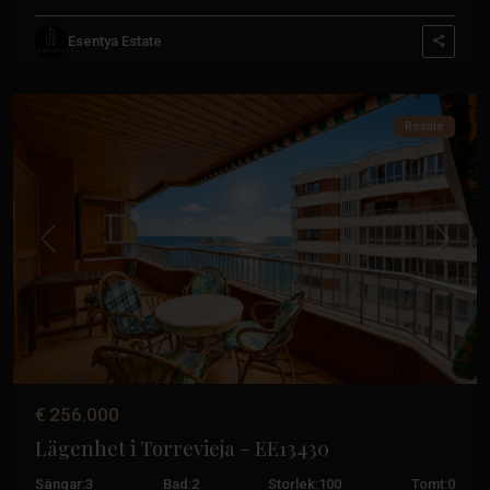
Esentya Estate
Torrevieja
Resale
Tidigare
Nästa
€ 256.000
Lägenhet i Torrevieja – EE13430
Sängar:
3
Bad:
2
Storlek:
100
Tomt:
0