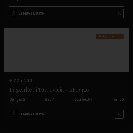
Esentya Estate
Centrum
,
Torrevieja
Nybyggnation
€ 225.000
Lägenhet i Torrevieja – EE13426
Sängar:
2
Bad:
1
Storlek:
61
Tomt:
0
Esentya Estate