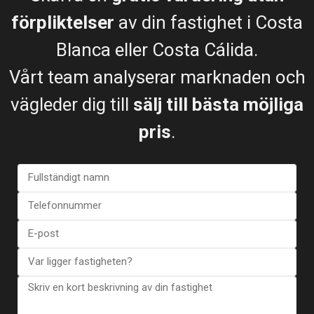
förpliktelser
av din fastighet i Costa
Blanca eller Costa Cálida.
Bungalow in Torrevieja (Alica...
€ 363.000
Vårt team analyserar marknaden och
2 sovrum
2 BA
158
vägleder dig till
sälj till bästa möjliga
pris
.