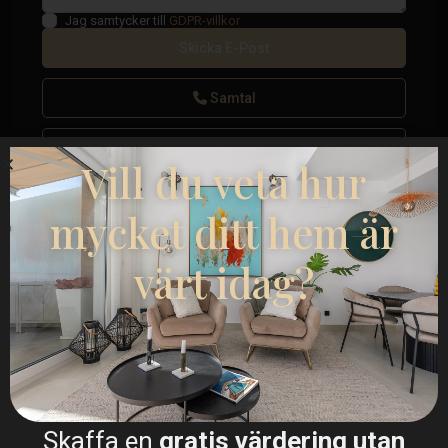
Jag samtycker till
GDPR-villkor
Samtal
WhatsApp
Vill du veta hur
mycket ditt hem är
värt idag?
Planritningar
Karta
Skaffa en
gratis värdering utan