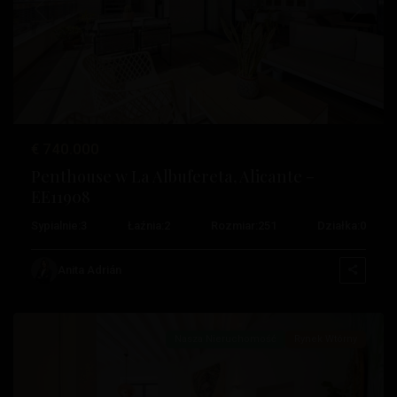
Poprzedni
Następ
€ 740.000
Penthouse w La Albufereta, Alicante –
EE11908
Sypialnie:
3
Łaźnia:
2
Rozmiar:
251
Działka:
0
Anita Adrián
Alicante
Nasza Nieruchomość
Rynek Wtórny