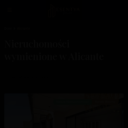
Dom
Alicante
Nieruchomości
wymienione w Alicante
Najnowsze na początku
Albufereta
,
Alicante
Nasza Nieruchomość
Rynek Wtórny