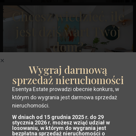
Chcesz wiedzieć, ile
Poprzedni
Następ
jest dziś wart Twój
dom?
€ 234.900
Wygraj darmową
Mieszkanie na parterze w Alicante – EE9551
sprzedaż nieruchomości
Sypialnie:
2
Łaźnia:
2
Rozmiar:
83
Działka:
0
Karoliny
Esentya Estate prowadzi obecnie konkurs, w
Zdobądź
bezpłatna,
Bajas
,
Posiadłość Esentya
którym do wygrania jest darmowa sprzedaż
Alicante
niezobowiązująca wycena
Twojej
nieruchomości.
W dniach od 15 grudnia 2025 r. do 29
nieruchomości na Costa Blanca lub
Rynek Pierwotny
stycznia 2026 r. możesz wziąć udział w
losowaniu, w którym do wygrania jest
Costa Cálida.
bezpłatna sprzedaż nieruchomości o