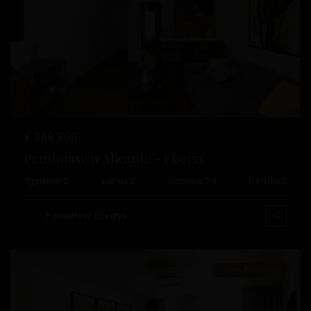
Poprzedni
Następ
€ 289.900
Penthouse w Alicante – EE9552
Sypialnie:
2
Łaźnia:
2
Rozmiar:
74
Działka:
0
Centrum
,
Posiadłość Esentya
Alicante
Rynek Pierwotny