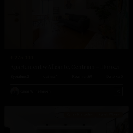
Poprzedni
Następ
€ 275.000
Centrum
,
Apartament w Alicante, Centrum – EE11041
Alicante
,
Sypialnie:
2
Łaźnia:
1
Rozmiar:
69
Działka:
0
Daya
Nueva
,
Runar Wilhelmsen
Torrevieja
Rynek Pierwotny
Rynek Wtórny