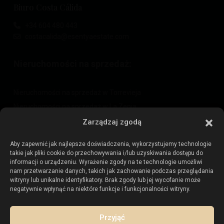
Biuro Costa Cálida
+34 604 480 443
costacalida@esentyaestate.com
Nieruchomości na sprzedaż:
Nieruchomości na sprzedaż w Torrevieja
Nieruchomości na sprzedaż w La Zenia
Nieruchomości na sprzedaż w Cabo Roig
Zarządzaj zgodą
Aby zapewnić jak najlepsze doświadczenia, wykorzystujemy technologie
takie jak pliki cookie do przechowywania i/lub uzyskiwania dostępu do
Sprzedaj swoją nieruchomość
:
informacji o urządzeniu. Wyrażenie zgody na te technologie umożliwi
nam przetwarzanie danych, takich jak zachowanie podczas przeglądania
witryny lub unikalne identyfikatory. Brak zgody lub jej wycofanie może
Sprzedaj nieruchomość w La Mata
negatywnie wpłynąć na niektóre funkcje i funkcjonalności witryny.
Sprzedaj nieruchomość w Cabo Roig
Sprzedaj nieruchomość w Playa Flamenca
Przyjąć