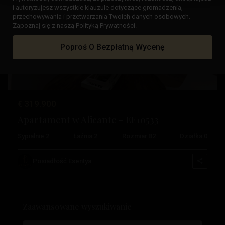
i autoryzujesz wszystkie klauzule dotyczące gromadzenia,
przechowywania i przetwarzania Twoich danych osobowych.
Zapoznaj się z naszą Polityką Prywatności.
Poprzedni
Następ
Poproś O Bezpłatną Wycenę
€ 319.900
Apartament w Alicante – EE10533
Sypialnie:
2
Łaźnia:
2
Rozmiar:
82
Działka:
0
Posiadłość Esentya
Zaawansowane wyszukiwanie