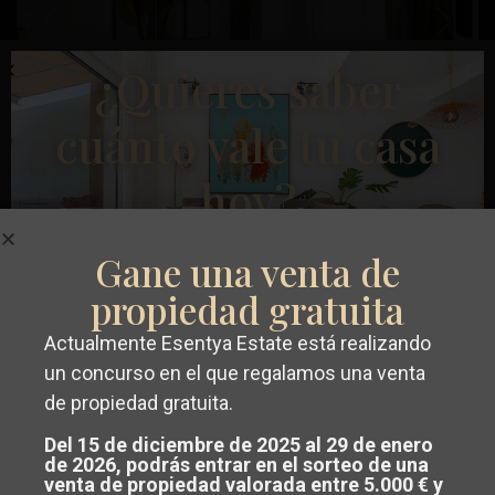
Anterior
Próximo
¿Quieres saber
cuánto vale tu casa
hoy?
€ 234.900
Apartamento en planta baja en Alicante –
EE9551
Gane una venta de
propiedad gratuita
Dormitorios
2
Baños
2
Superficie:
83
Trama:
0
Carolinas
Actualmente Esentya Estate está realizando
Bajas
,
Esentya Estate
Conseguir un
valoración gratuita y
un concurso en el que regalamos una venta
Alicante
de propiedad gratuita.
sin compromiso
de su propiedad en
Obra Nueva
Del 15 de diciembre de 2025 al 29 de enero
Costa Blanca o Costa Cálida.
de 2026, podrás entrar en el sorteo de una
venta de propiedad valorada entre 5.000 € y