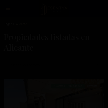
Hogar
Alicante
Propiedades listadas en
Alicante
Lo más nuevo primero
Albufereta
,
Alicante
Nuestras Propiedades
Reventa