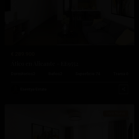
Anterior
Próximo
€ 289.900
Ático en Alicante – EE9552
Dormitorios
2
Baños
2
Superficie:
74
Trama:
0
Centro
,
Esentya Estate
Alicante
Obra Nueva