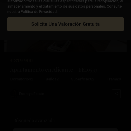
autorizado todas las cláusulas especificadas para la recopilación, el
almacenamiento y el tratamiento de sus datos personales. Consulte
nuestra Política de Privacidad.
Anterior
Próximo
Solicita Una Valoración Gratuita
€ 319.900
Apartamento en Alicante – EE10533
Dormitorios
2
Baños
2
Superficie:
82
Trama:
0
Esentya Estate
Búsqueda avanzada