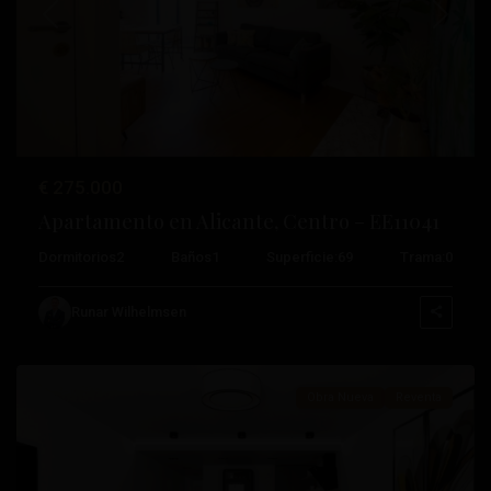
Anterior
Próximo
€ 275.000
Centro
,
Apartamento en Alicante, Centro – EE11041
Alicante
,
Dormitorios
2
Baños
1
Superficie:
69
Trama:
0
Daya
Nueva
,
Runar Wilhelmsen
Torrevieja
Obra Nueva
Reventa