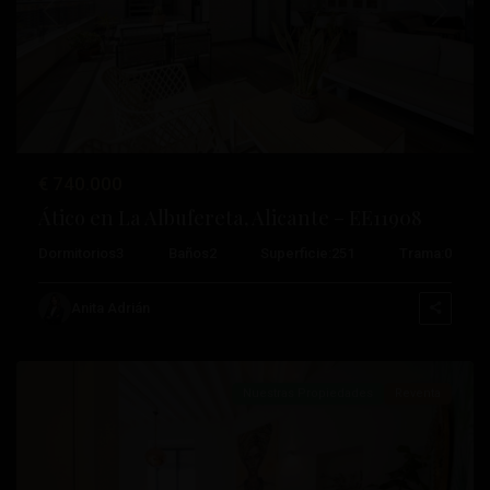
Anterior
Próximo
€ 740.000
Ático en La Albufereta, Alicante – EE11908
Dormitorios
3
Baños
2
Superficie:
251
Trama:
0
Anita Adrián
Alicante
Nuestras Propiedades
Reventa