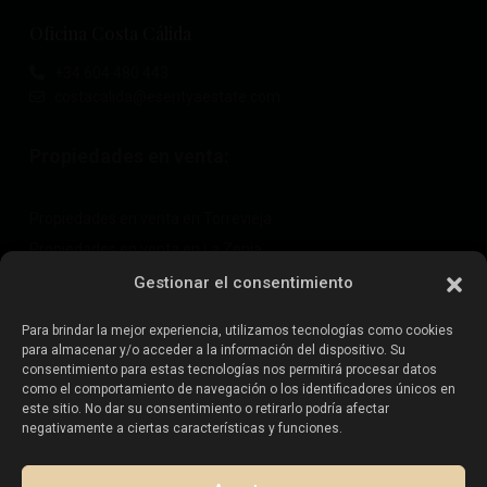
Oficina Costa Cálida
+34 604 480 443
costacalida@esentyaestate.com
Propiedades en venta:
Propiedades en venta en Torrevieja
Propiedades en venta en La Zenia
Propiedades en venta en Cabo Roig
Gestionar el consentimiento
Para brindar la mejor experiencia, utilizamos tecnologías como cookies
para almacenar y/o acceder a la información del dispositivo. Su
Vende tu propiedad
:
consentimiento para estas tecnologías nos permitirá procesar datos
como el comportamiento de navegación o los identificadores únicos en
este sitio. No dar su consentimiento o retirarlo podría afectar
Vender propiedad en La Mata
negativamente a ciertas características y funciones.
Vender propiedad en Cabo Roig
Vender propiedad en Playa Flamenca