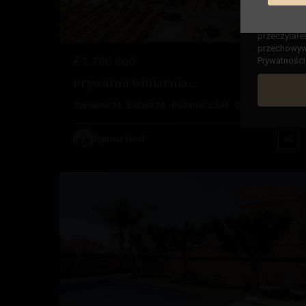
Zaznaczając
przeczytałe
przechowywa
€ 1.700.000
Prywatności
Prywatna winiarnia...
Costa
Sypialnie:
14
Łaźnia:
14
Rozmiar:
2,548
Działka:
170,000
Calida
,
San
Bjørnar Hoel
11
Javier
Rynek Wtórny
Poprzedni
Na