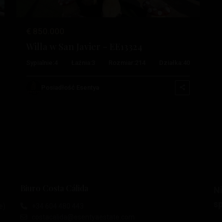
€ 850.000
Willa w San Javier – EE13324
Sypialnie:
4
Łaźnia:
3
Rozmiar:
214
Działka:
40
Posiadłość Esentya
Biuro Costa Cálida
N
s
e)
+34 604 480 443
costacalida@esentyaestate.com