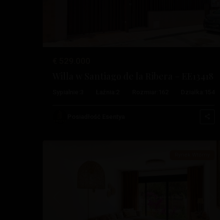
Costa
€ 529.000
Calida
,
Willa w Santiago de la Ribera – EE13418
Santiago
Sypialnie:
3
Łaźnia:
2
Rozmiar:
162
Działka:
154
De
La
Posiadłość Esentya
19
Ribera
Rynek Wtórny
Poprzedni
Na