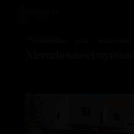
Santiago
De
Dom
Costa Cálida
Nieruchomości
O nas
Proces zakupu
La
Nieruchomości wymieni
Ribera
,
Santiago
De
Najnowsze na początku
La
31
Ribera
Rynek Wtórny
Poprzedni
Na