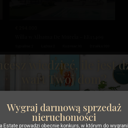
€ 294.000
Costa
Willa w Alhama De Murcia – EE13409
Calida
,
Sypialnie:
2
Łaźnia:
2
Rozmiar:
90
Działka:
303
Santiago
De
cesz wiedzieć, ile jest d
La
Posiadłość Esentya
wart Twój dom?
28
Ribera
Rynek Wtórny
Wygraj darmową sprzedaż
nieruchomości
stępny
Poprzedni
Następny
a Estate prowadzi obecnie konkurs, w którym do wygrani