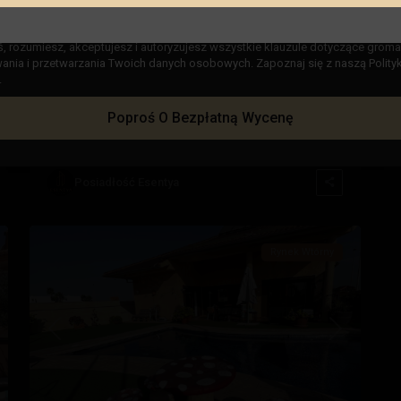
 pole „Przeczytałem i akceptuję” w naszej Polityce Prywatności, oświadczasz
ś, rozumiesz, akceptujesz i autoryzujesz wszystkie klauzule dotyczące groma
nia i przetwarzania Twoich danych osobowych. Zapoznaj się z naszą Polity
€ 200.000
.
Apartament w La Manga – EE13326
Poproś O Bezpłatną Wycenę
Costa
Sypialnie:
3
Łaźnia:
2
Rozmiar:
93
Działka:
0
Calida
,
San
Posiadłość Esentya
51
Javier
Rynek Wtórny
stępny
Poprzedni
Następny