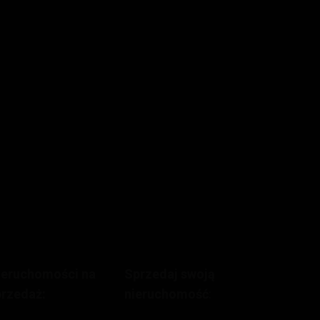
ieruchomości na
Sprzedaj swoją
przedaż:
nieruchomość
: