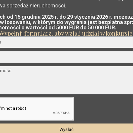
a sprzedaż nieruchomości.
dź
bezpłatna, niezobowiązująca wycen
ch od 15 grudnia 2025 r. do 29 stycznia 2026 r. możes
uchomości na Costa Blanca lub Costa Cá
 w losowaniu, w którym do wygrania jest bezpłatna sp
Costa
homości o wartości od 5000 EUR do 50 000 EUR.
€ 519.900
Wypełnij formularz, aby wziąć udział w konkursie
espół analizuje rynek i doradza Ci
sprze
Calida
,
Willa w Santiago de la Ribera – EE13356
La
najlepszej możliwej cenie
.
Sypialnie:
3
Łaźnia:
2
Rozmiar:
0
Działka:
0
Manga
Del
Mar
Posiadłość Esentya
34
Menor
Rynek Wtórny
stępny
Poprzedni
Następny
Wysłać