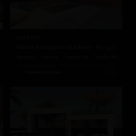
Condado
€ 519.000
De
Willa w Santiago de la Ribera – EE13417
Alhama
,
Sypialnie:
3
Łaźnia:
2
Rozmiar:
145
Działka:
168
Alhama
De
Posiadłość Esentya
6
Murcia
Rynek Pierwotny
stępny
Poprzedni
Następny