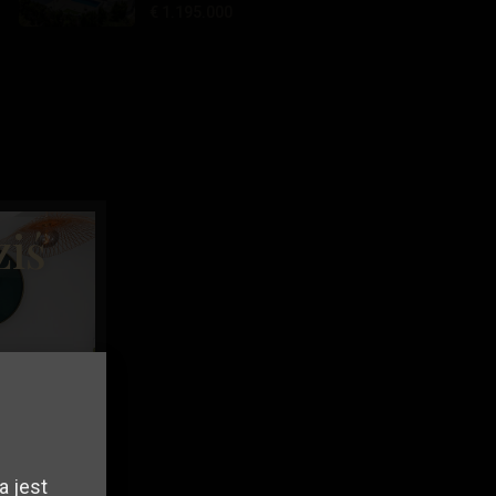
€ 1.195.000
ziś
a jest