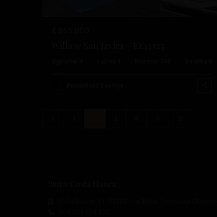
€ 865.000
Willa w San Javier – EE13325
Sypialnie:
4
Łaźnia:
4
Rozmiar:
300
Działka:
0
Posiadłość Esentya
1
2
3
4
Biuro Costa Blanca
Calle Mayor, 11, 03188 - La Mata, Torrevieja (Alicant
+34 601 614 830