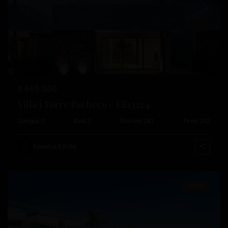
Tidigare
Nästa
Costa
€ 695.000
Cálida
,
Villa i Torre Pacheco – EE13224
Santiago
Sängar:
3
Bad:
2
Storlek:
241
Tomt:
253
de
la
Esentya Estate
Ribera
Resale