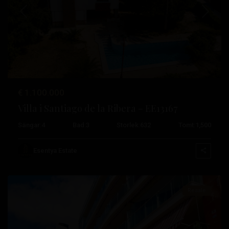
Tidigare
Nästa
€ 1.100.000
Villananitos
,
Villa i Santiago de la Ribera – EE13167
San
Sängar:
4
Bad:
3
Storlek:
632
Tomt:
1,500
Pedro
del
Esentya Estate
Pinatar
Resale