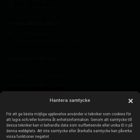
+34 601 614 830
info@esentyaestate.com
Costa Cálida-kontoret
+34 604 480 443
costacalida@esentyaestate.com
Fastigheter till salu:
Fastigheter till salu i Torrevieja
Fastigheter till salu i La Zenia
Fastigheter till salu i Cabo Roig
Hantera samtycke
För att ge bästa möjliga upplevelse använder vi tekniker som cookies för
Sälj din fastighet
:
att lagra och/eller komma åt enhetsinformation. Genom att samtycke till
dessa tekniker kan vi behandla data som surfbeteende eller unika ID:n på
denna webbplats. Att inte samtycka eller återkalla samtycke kan påverka
Sälj fastighet i La Mata
vissa funktioner negativt.