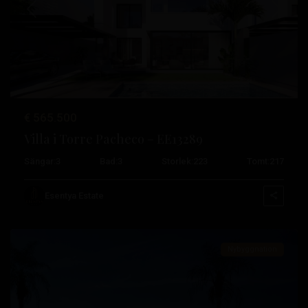
Tidigare
Nästa
Santa
Rosalia
Lake
€ 565.500
And
Villa i Torre Pacheco – EE13289
Life
Sängar:
3
Bad:
3
Storlek:
223
Tomt:
217
Resort
,
Torre
Esentya Estate
Pacheco
Nybyggnation