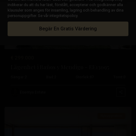
indikerar du att du har läst, förstått, accepterar och godkänner alla
klausuler som anges för insamling, lagring och behandling av dina
Tidigare
Nästa
personuppgifter. Se vår integritetspolicy.
Begär En Gratis Värdering
€ 299.000
Lägenhet i Baños y Mendigo – EE13095
Sängar:
2
Bad:
2
Storlek:
87
Tomt:
0
Badrummen
och
Esentya Estate
Mendigo
Nybyggnation