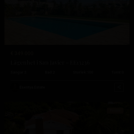
Tidigare
Nästa
Costa
€ 349.000
Cálida
,
Lägenhet i San Javier – EE13236
Santiago
Sängar:
3
Bad:
2
Storlek:
100
Tomt:
0
de
la
Esentya Estate
Ribera
Resale