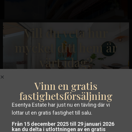
Tidigare
Nästa
Vill du veta hur
mycket ditt hem är
€ 205.000
värt idag?
Lägenhet i San Pedro del Pinatar – EE13162
Sängar:
3
Bad:
1
Storlek:
108
Tomt:
0
Badrummen
Vinn en gratis
och
Esentya Estate
fastighetsförsäljning
Mendigo
Esentya Estate har just nu en tävling där vi
Skaffa en
gratis värdering utan
Nybyggnation
lottar ut en gratis fastighet till salu.
förpliktelser
av din fastighet i Costa
Från 15 december 2025 till 29 januari 2026
kan du delta i utlottningen av en gratis