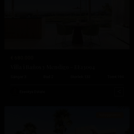
Tidigare
Nästa
€ 680.000
Villa i Baños y Mendigo – EE13094
Sängar:
3
Bad:
2
Storlek:
133
Tomt:
194
Badrummen
och
Esentya Estate
Mendigo
Nybyggnation