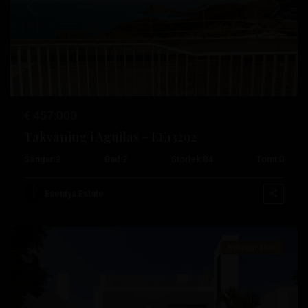
Tidigare
Nästa
Santa
Rosalia
Lake
€ 457.000
And
Takvåning i Aguilas – EE13292
Life
Sängar:
2
Bad:
2
Storlek:
84
Tomt:
0
Resort
,
Torre
Esentya Estate
Pacheco
Nybyggnation