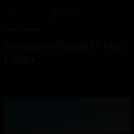
Hem
Costa Cálida
Fastigheter listade i Costa
Cálida
Isla
Del
Nyaste först
Fraile
,
Águilas
Nybyggnation