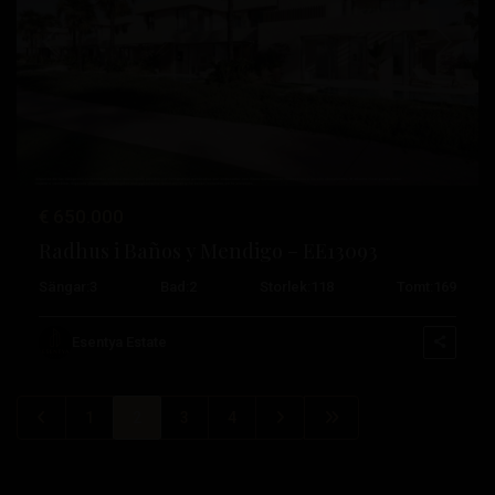
Tidigare
Nästa
€ 650.000
Radhus i Baños y Mendigo – EE13093
Sängar:
3
Bad:
2
Storlek:
118
Tomt:
169
Esentya Estate
1
2
3
4