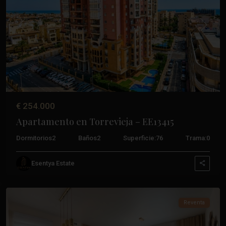
Anterior
Próxim
€ 254.000
Apartamento en Torrevieja – EE13415
Dormitorios
2
Baños
2
Superficie:
76
Trama:
0
Esentya Estate
Torrevieja
,
Torrevieja
Reventa