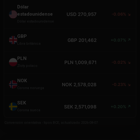
Dólar
estadounidense
USD 270,957
-0.06% ↘
Dólar estadounidense
GBP
GBP 201,462
+0.07% ↗
Libra británica
PLN
PLN 1,009,671
-0.02% ↘
Zloty polaco
NOK
NOK 2,578,028
-0.23% ↘
Corona noruega
SEK
SEK 2,571,098
+0.20% ↗
Corona sueca
Conversión orientativa - tipos BCE, actualizado 2026-08-07