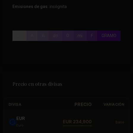
Emisiones de gas:
incógnita
A+
A
B
do
D
mi
F
GRAMO
Precio en otras divisas
PRECIO
DIVISA
VARIACIÓN
EUR
EUR 234,900
base
Euro