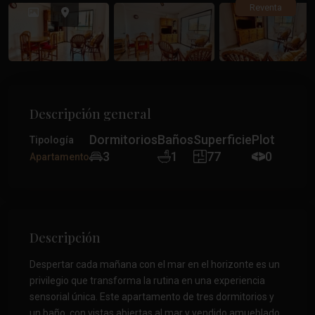
Anterior
Anteri
Reventa
Descripción general
Dormitorios
Baños
Superficie
Plot
Tipología
3
1
77
0
Apartamento
Descripción
Despertar cada mañana con el mar en el horizonte es un
privilegio que transforma la rutina en una experiencia
sensorial única. Este apartamento de tres dormitorios y
un baño, con vistas abiertas al mar y vendido amueblado,