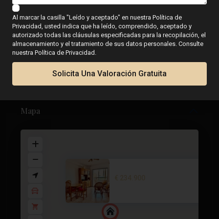
Al marcar la casilla "Leído y aceptado" en nuestra Política de
Privacidad, usted indica que ha leído, comprendido, aceptado y
autorizado todas las cláusulas especificadas para la recopilación, el
Planos de planta
almacenamiento y el tratamiento de sus datos personales. Consulte
nuestra Política de Privacidad.
Solicita Una Valoración Gratuita
Mapa
Apartment in Torrevieja – EE11...
€ 234.900
3 dormitorios
1 Licenciatura
77