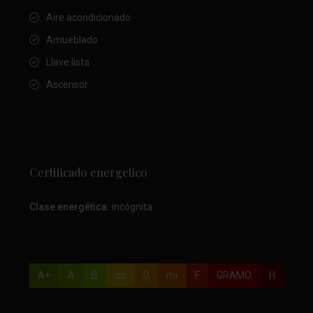
Aire acondicionado
Amueblado
Llave lista
Ascensor
Certificado energetico
Clase energética:
incógnita
A+
A
B
do
D
mi
F
GRAMO
H