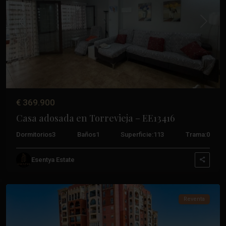
Anterior
Próxim
€ 369.900
Casa adosada en Torrevieja – EE13416
Dormitorios
3
Baños
1
Superficie:
113
Trama:
0
Los
Esentya Estate
Frutales
,
Torrevieja
Reventa