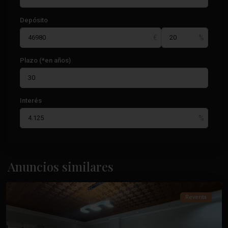
Depósito
Plazo (*en años)
Interés
Acequión
,
Anuncios similares
Torrevieja
Reventa