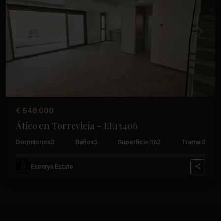
Anterior
Próxim
€ 548.000
Ático en Torrevieja – EE13406
Dormitorios
3
Baños
3
Superficie:
162
Trama:
0
Esentya Estate