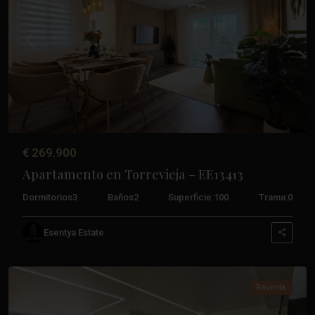
Anterior
Próxim
€ 269.900
Apartamento en Torrevieja – EE13413
Dormitorios
3
Baños
2
Superficie:
100
Trama:
0
Paseo
Esentya Estate
Marítimo
,
Torrevieja
Reventa