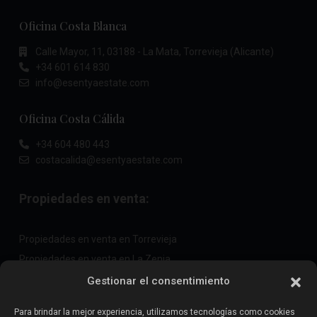
Oficina Costa Blanca
Calle Mayor, 11, 03188 - La Mata, Torrevieja (Alicante)
+34 601 614 830
info@esentyaestate.com
Oficina Costa Cálida
+34 604 480 443
costacalida@esentyaestate.com
Propiedades en venta:
Propiedades en venta en Torrevieja
Propiedades en venta en La Zenia
Propiedades en venta en Cabo Roig
Gestionar el consentimiento
Para brindar la mejor experiencia, utilizamos tecnologías como cookies