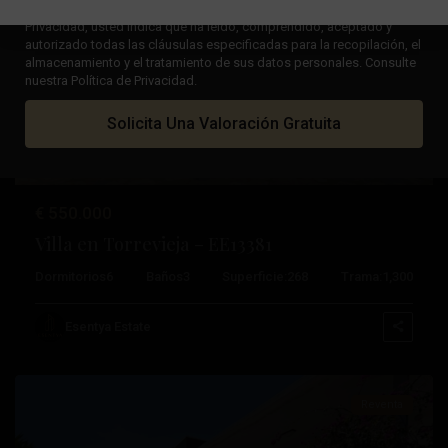
Al marcar la casilla "Leído y aceptado" en nuestra Política de
Privacidad, usted indica que ha leído, comprendido, aceptado y
autorizado todas las cláusulas especificadas para la recopilación, el
almacenamiento y el tratamiento de sus datos personales. Consulte
Anterior
Próximo
nuestra Política de Privacidad.
Solicita Una Valoración Gratuita
€ 550.000
Villa en Torrevieja – EE13381
Doña
Dormitorios
6
Baños
3
Superficie:
268
Trama:
1,300
Pepa
,
Ciudad
Esentya Estate
Quesada
Reventa