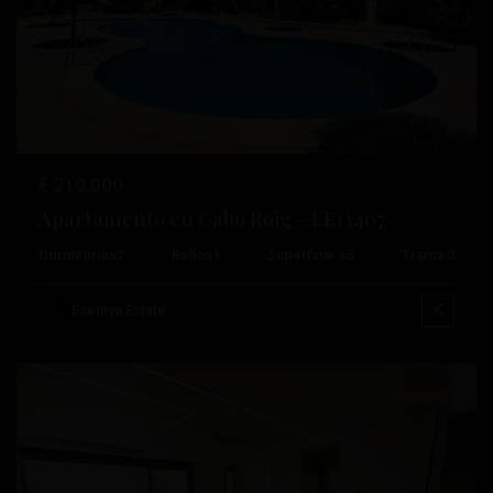
Anterior
Próximo
€ 210.000
Apartamento en Cabo Roig – EE13407
Dormitorios
2
Baños
1
Superficie:
65
Trama:
0
Paseo
Marítimo
,
Esentya Estate
Torrevieja
Reventa