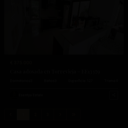
Anterior
Próximo
€ 375.000
Casa adosada en Torrevieja – EE13379
Dormitorios
3
Baños
3
Superficie:
127
Trama:
0
Esentya Estate
1
2
3