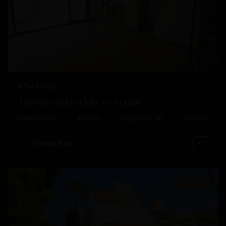
Anterior
Próximo
€ 548.000
Ático en Torrevieja – EE13406
Dormitorios
3
Baños
3
Superficie:
162
Trama:
0
Orihuela
Esentya Estate
Costa
Reventa