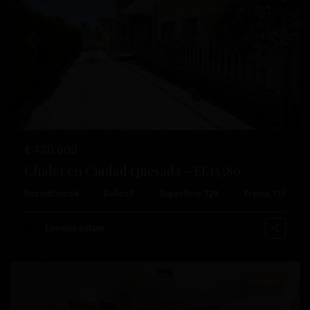
Anterior
Próximo
€ 420.000
Chalet en Ciudad Quesada – EE13380
Dormitorios
4
Baños
3
Superficie:
129
Trama:
115
Punta
Prima
,
Esentya Estate
Torrevieja
Reventa