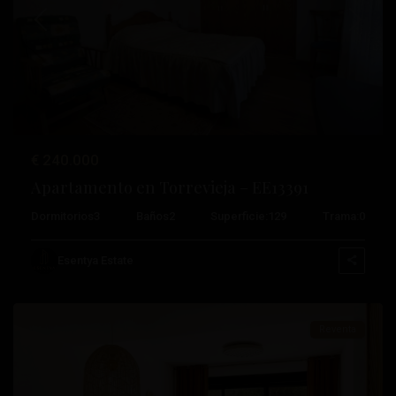
Anterior
Próximo
Costa
€ 240.000
Cálida
,
Apartamento en Torrevieja – EE13391
Santiago
Dormitorios
3
Baños
2
Superficie:
129
Trama:
0
de
la
Esentya Estate
Ribera
Reventa