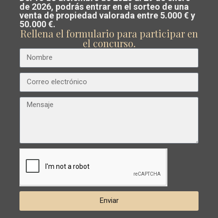
Costa Blanca o Costa Cálida.
de 2026, podrás entrar en el sorteo de una
venta de propiedad valorada entre 5.000 € y
Nuestro equipo analiza el mercado y
50.000 €.
Rellena el formulario para participar en
Anterior
Próximo
te guía para
vender al mejor precio
el concurso.
posible
.
€ 558.900
Villa en Torrevieja – EE13382
Dormitorios
5
Baños
3
Superficie:
194
Trama:
249
Los
Balcones
,
Esentya Estate
Torrevieja
Reventa
Enviar