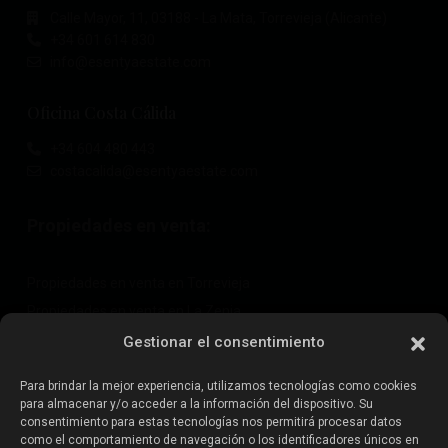
Calle Mayor, 11, 03188 - La Mata, Torrevieja (Alicante)
+34 601 614 830
info@esentyaestate.com
Oficina Costa Cálida
+34 604 480 443
costacalida@esentyaestate.com
Propiedades en venta:
Propiedades en venta en Torrevieja
Propiedades en venta en La Zenia
Propiedades en venta en Cabo Roig
Gestionar el consentimiento
Para brindar la mejor experiencia, utilizamos tecnologías como cookies
para almacenar y/o acceder a la información del dispositivo. Su
Vende tu propiedad
:
consentimiento para estas tecnologías nos permitirá procesar datos
como el comportamiento de navegación o los identificadores únicos en