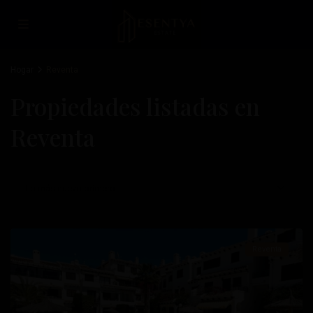
Hogar
Reventa
Propiedades listadas en
Reventa
Cabo
Roig
,
Lo más nuevo primero
Orihuela
Costa
Reventa