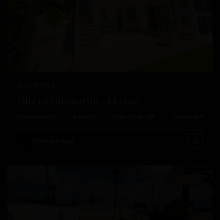
Anterior
Próximo
€ 529.995
Villa en Villamartín – EE13405
Dormitorios
3
Baños
3
Superficie:
160
Trama:
400
Orihuela
Esentya Estate
Costa
Reventa