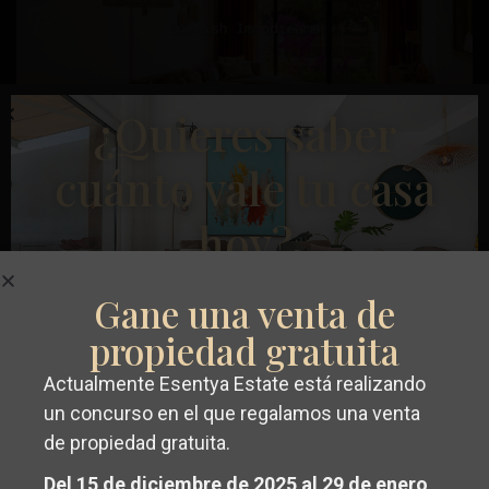
Anterior
Próximo
¿Quieres saber
cuánto vale tu casa
€ 349.000
hoy?
Apartamento en Santiago de la Ribera –
EE13389
Dormitorios
3
Baños
2
Superficie:
102
Trama:
178
Gane una venta de
Aguas
propiedad gratuita
Nuevas
,
Esentya Estate
Torrevieja
Actualmente Esentya Estate está realizando
Conseguir un
valoración gratuita y
un concurso en el que regalamos una venta
Reventa
de propiedad gratuita.
sin compromiso
de su propiedad en
Del 15 de diciembre de 2025 al 29 de enero