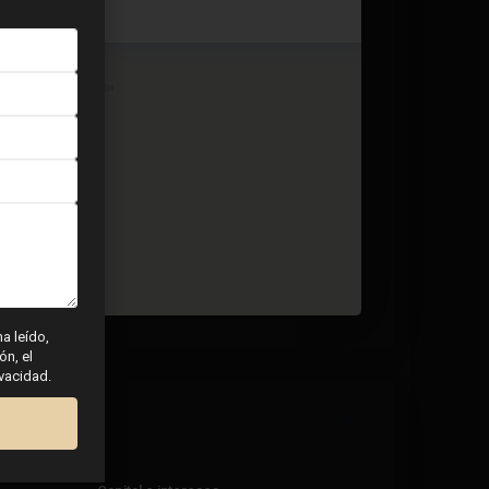
2 dormitorios
2 BA
91
ha leído,
ón, el
ivacidad.