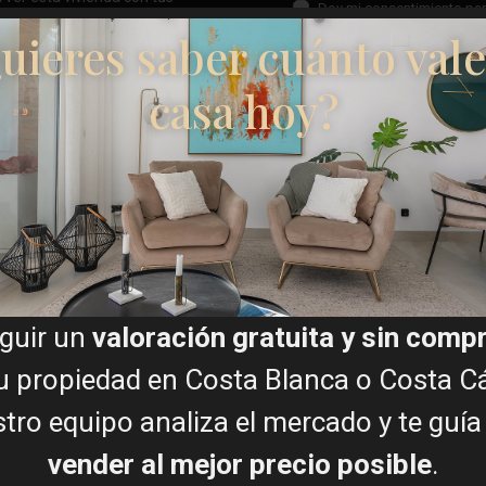
Doy mi consentimiento par
contactanos hoy mismo sin
uieres saber cuánto vale
casa hoy?
Planos de planta
Mapa
guir un
valoración gratuita y sin com
u propiedad en Costa Blanca o Costa Cá
tro equipo analiza el mercado y te guía
Ascensor
vender al mejor precio posible
.