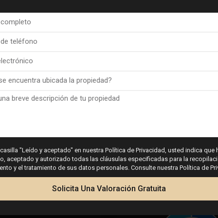
ergética mi
F
GRAMO
H
 casilla "Leído y aceptado" en nuestra Política de Privacidad, usted indica que 
 aceptado y autorizado todas las cláusulas especificadas para la recopilaci
to y el tratamiento de sus datos personales. Consulte nuestra Política de Pr
se de emisiones de gases de efecto invernadero mi
Calculadora
Solicita Una Valoración Gratuita
i
F
GRAMO