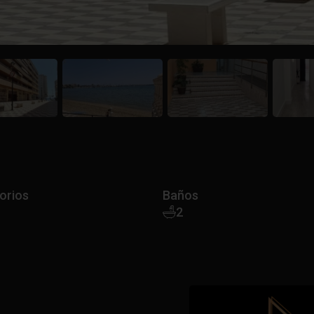
orios
Baños
2