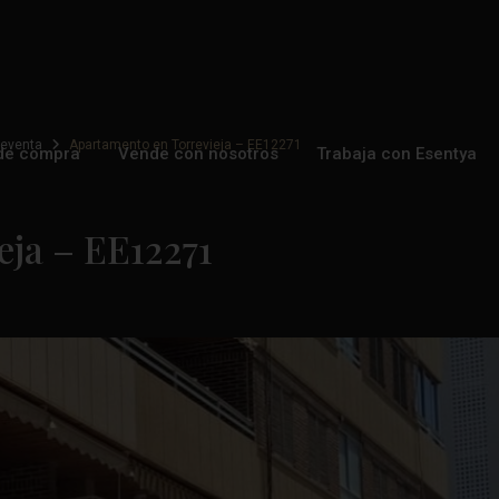
eventa
Apartamento en Torrevieja – EE12271
de compra
Vende con nosotros
Trabaja con Esentya
eja – EE12271