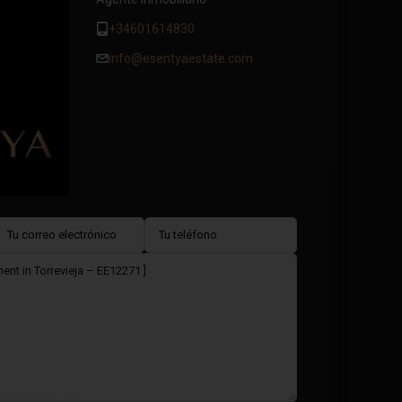
+34601614830
info@esentyaestate.com