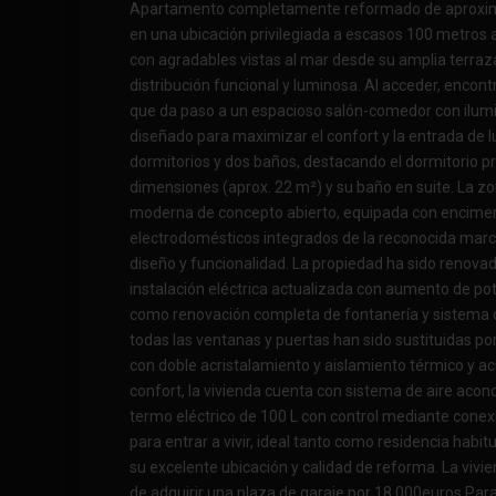
Apartamento completamente reformado de aproxi
en una ubicación privilegiada a escasos 100 metros a
con agradables vistas al mar desde su amplia terraz
distribución funcional y luminosa. Al acceder, encon
que da paso a un espacioso salón-comedor con ilum
diseñado para maximizar el confort y la entrada de l
dormitorios y dos baños, destacando el dormitorio pr
dimensiones (aprox. 22 m²) y su baño en suite. La zo
moderna de concepto abierto, equipada con encimer
electrodomésticos integrados de la reconocida mar
diseño y funcionalidad. La propiedad ha sido renova
instalación eléctrica actualizada con aumento de pot
como renovación completa de fontanería y sistema
todas las ventanas y puertas han sido sustituidas por
con doble acristalamiento y aislamiento térmico y a
confort, la vivienda cuenta con sistema de aire acon
termo eléctrico de 100 L con control mediante conexi
para entrar a vivir, ideal tanto como residencia habit
su excelente ubicación y calidad de reforma. La vivie
de adquirir una plaza de garaje por 18.000euros Para