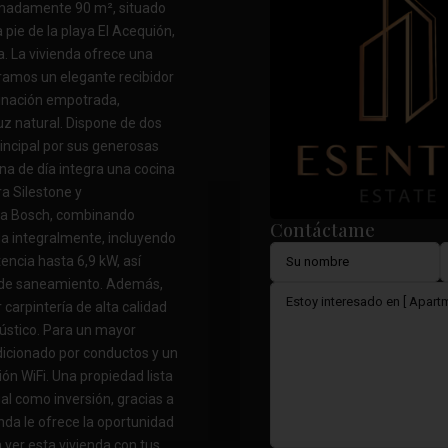
madamente 90 m², situado
 pie de la playa El Acequión,
a. La vivienda ofrece una
tramos un elegante recibidor
inación empotrada,
uz natural. Dispone de dos
incipal por sus generosas
na de día integra una cocina
a Silestone y
ca Bosch, combinando
Contáctame
da integralmente, incluyendo
encia hasta 6,9 kW, así
 de saneamiento. Además,
 carpintería de alta calidad
cústico. Para un mayor
dicionado por conductos y un
ón WiFi. Una propiedad lista
ual como inversión, gracias a
nda le ofrece la oportunidad
 ver esta vivienda con tus