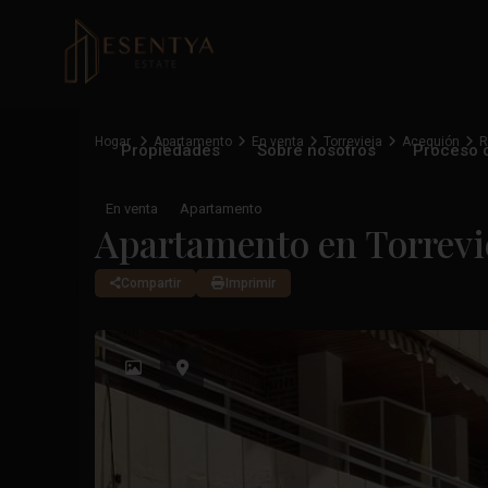
Hogar
Apartamento
En venta
Torrevieja
Acequión
R
Propiedades
Sobre nosotros
Proceso 
En venta
Apartamento
Apartamento en Torrevi
Compartir
Imprimir