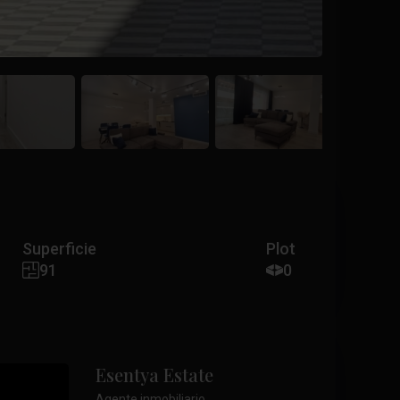
Superficie
Plot
91
0
Esentya Estate
Agente inmobiliario