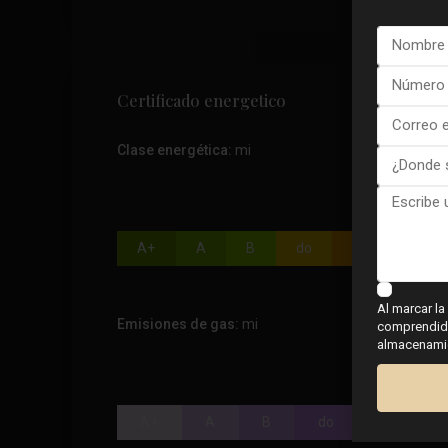
Certificado energetico
Clase energética:
mi
Clase en
A+
A
B
do
D
mi
Al marcar la
Emisiones de gas:
mi
comprendido,
almacenamien
Cla
A+
A
B
do
D
m