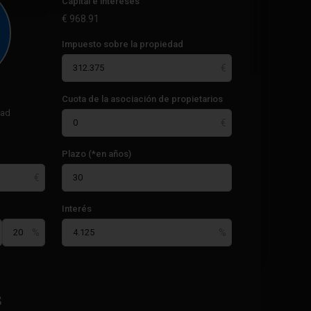
Capital e intereses
€
968.91
Impuesto sobre la propiedad
Cuota de la asociación de propietarios
dad
Plazo (*en años)
Interés
Acequión
,
s
33
Torrevieja