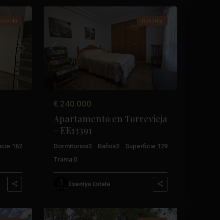
eventa
Reventa
Próximo
Anterior
Próximo
€ 240.000
Apartamento en Torrevieja
– EE13391
cie:
162
Dormitorios
3
Baños
2
Superficie:
129
Trama:
0
Los
Esentya Estate
Balcones
,
32
Torrevieja