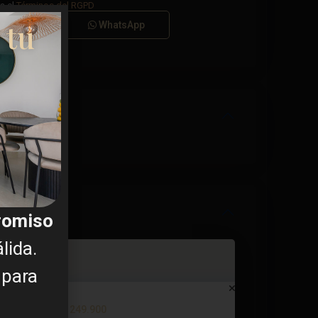
a el
Términos del RGPD
 tu
Llamar
WhatsApp
promiso
lida.
 para
Apartment in Torrevieja – EE12...
€ 249.900