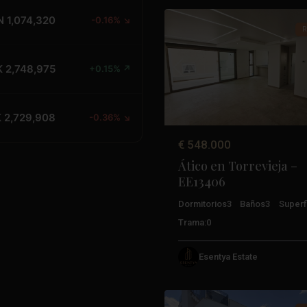
N 1,074,320
-0.16% ↘
R
 2,748,975
+0.15% ↗
Anterior
 2,729,908
-0.36% ↘
€ 548.000
Ático en Torrevieja –
EE13406
Dormitorios
3
Baños
3
Superfi
Trama:
0
Aguas
Esentya Estate
Nuevas
,
51
Torrevieja