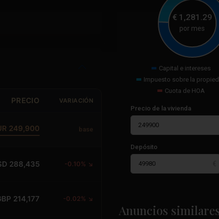
€
1,281.29
por mes
Capital e intereses
Impuesto sobre la propie
Cuota de HOA
PRECIO
VARIACIÓN
Precio de la vivienda
UR 249,900
base
Depósito
SD 288,435
-0.10% ↘
Paseo
GBP 214,177
-0.02% ↘
Marítimo
,
Anuncios similare
25
Torrevieja