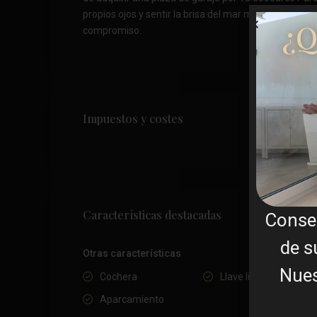
propios ojos y sentir la brisa del mar mediterraneo 
¿Q
compromiso.
Impuestos y costes
Características destacadas
Conse
de s
Otras características
Nues
Cochera
Llave lista
Aparcamiento