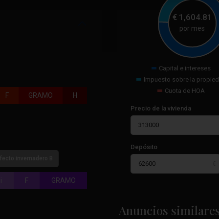
€
1,604.81
por mes
Capital e intereses
Impuesto sobre la propie
Cuota de HOA
F
GRAMO
H
Precio de la vivienda
Depósito
fecto invernadero B
i
F
GRAMO
La
Marquesa
Golf
,
Anuncios similare
10
Rojales