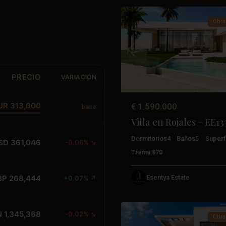
Obra
Anterior
PRECIO
VARIACIÓN
UR 313,000
€ 1.590.000
base
Villa en Rojales – EE1
Dormitorios
4
Baños
5
Superfi
SD 361,046
-0.06% ↘
Trama:
870
Esentya Estate
BP 268,444
+0.07% ↗
3
Rojales
 1,345,368
-0.02% ↘
Obra