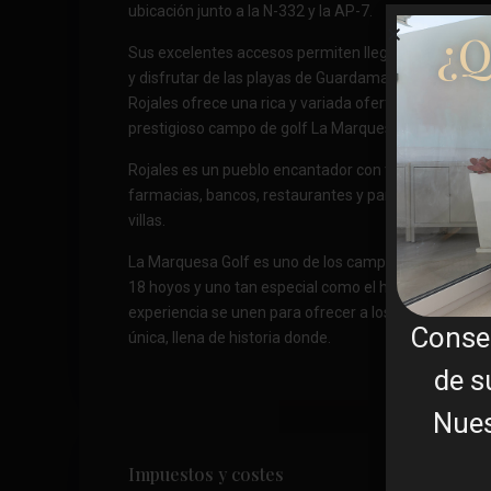
ubicación junto a la N-332 y la AP-7.
¿Q
Sus excelentes accesos permiten llegar al aeropuert
y disfrutar de las playas de Guardamar, La Mata o To
Rojales ofrece una rica y variada oferta gastronómica
prestigioso campo de golf La Marquesa Golf.
Rojales es un pueblo encantador con todos los serv
farmacias, bancos, restaurantes y parque natural si
villas.
La Marquesa Golf es uno de los campos con más histo
18 hoyos y uno tan especial como el hoyo 17 de Sawgr
experiencia se unen para ofrecer a los golfistas que 
Conse
única, llena de historia donde.
de s
Nues
Impuestos y costes