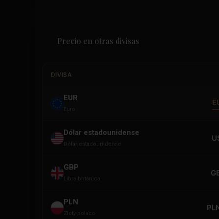
Precio en otras divisas
DIVISA
EUR
E
Euro
Dólar estadounidense
U
Dólar estadounidense
GBP
G
Libra británica
PLN
PLN
Zloty polaco