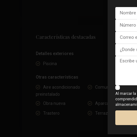
Características destacadas
Detalles exteriores
Piscina
Otras características
Aire acondicionado
Comunidad
Al marcar la
preinstalado
comprendido,
Obra nueva
Aparcamiento
almacenamien
Trastero
Terraza