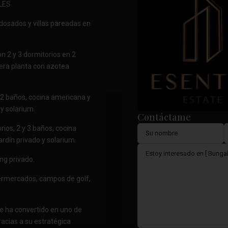
LES
dosados y villas pareadas en
 2 y 3 dormitorios en 2
imera planta con azotea
2 baños, cocina americana y
 y solarium.
Contáctame
ios, 2 y 3 baños, cocina
rdín privado y solarium.
ng privado.
permercados, campos de golf,
se ha convertido en uno de
gracias a su estratégica