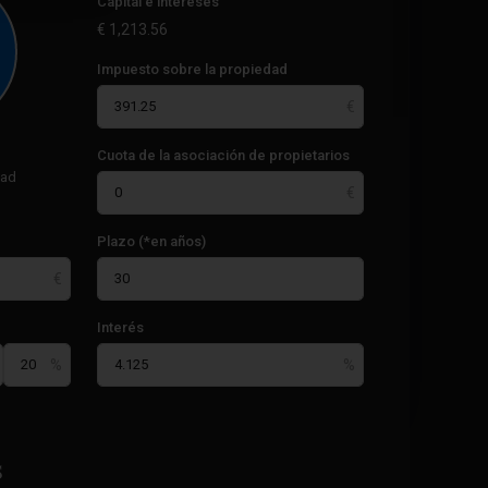
Capital e intereses
€
1,213.56
Impuesto sobre la propiedad
Cuota de la asociación de propietarios
dad
Plazo (*en años)
Interés
s
51
Rojales