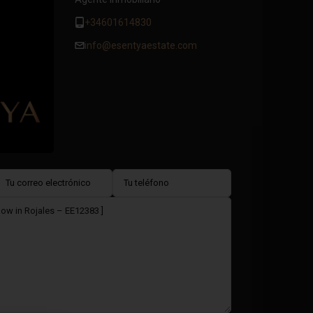
+34601614830
info@esentyaestate.com