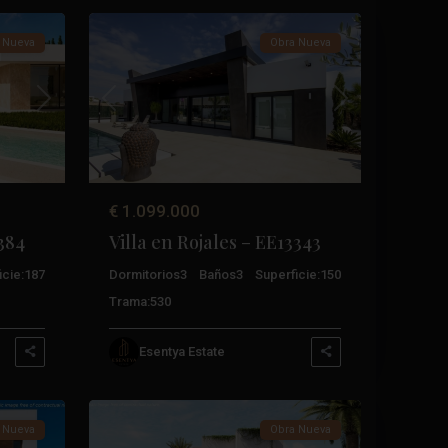
 Nueva
Obra Nueva
Próximo
Anterior
Próximo
€ 1.099.000
3384
Villa en Rojales – EE13343
cie:
187
Dormitorios
3
Baños
3
Superficie:
150
Trama:
530
Esentya Estate
9
Rojales
 Nueva
Obra Nueva