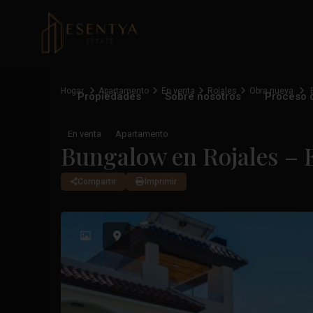
Hogar
Apartamento
En venta
Rojales
Obra nueva
B
Propiedades
Sobre nosotros
Proceso 
En venta
Apartamento
Bungalow en Rojales – 
Compartir
Imprimir