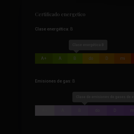
Certificado energetico
Clase energética:
B
Clase energética B
A+
A
B
do
D
mi
Emisiones de gas:
B
Clase de emisiones de gases de e
A+
A
B
do
D
m