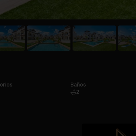
orios
Baños
2