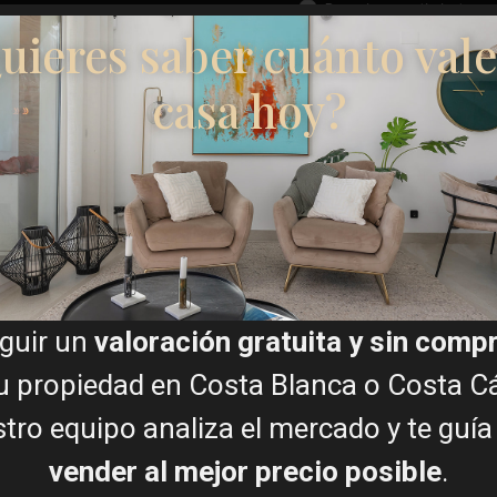
Doy mi consentimiento par
uieres saber cuánto vale
o de Alicante en 20 minutos
rrevieja en 15 minutos.
casa hoy?
 y de ocio, y cuenta con el
icios como supermercados,
Planos de planta
tuados muy cerca de las
ria de la Costa Blanca, con
ass. Tradición, calidad y
nos visitan una experiencia
Mapa
guir un
valoración gratuita y sin com
u propiedad en Costa Blanca o Costa Cá
tro equipo analiza el mercado y te guía
vender al mejor precio posible
.