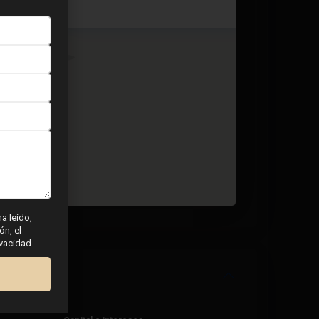
2 dormitorios
2 BA
88
ha leído,
ón, el
ivacidad.