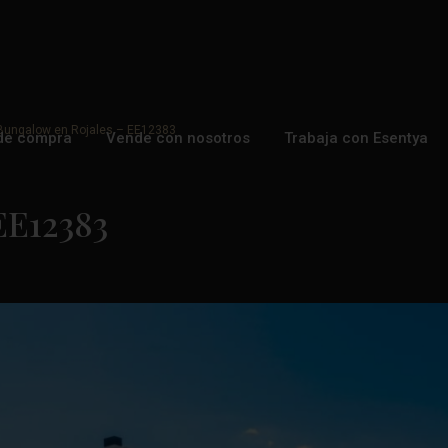
ungalow en Rojales – EE12383
de compra
Vende con nosotros
Trabaja con Esentya
EE12383