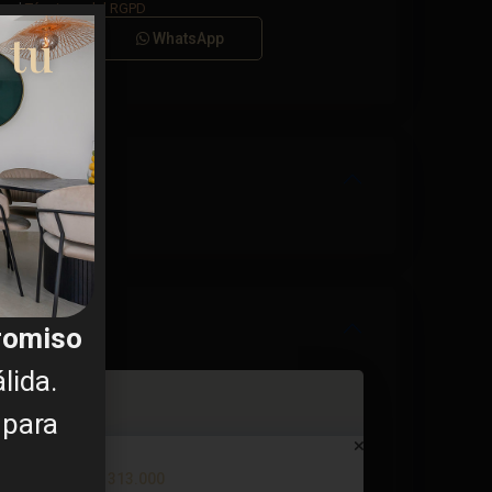
a el
Términos del RGPD
 tu
Llamar
WhatsApp
promiso
lida.
 para
Bungalow en Rojales – EE12383
€ 313.000