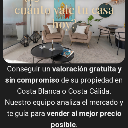
cuánto vale tu casa
Llamar
hoy?
WhatsApp
Planos de planta
Conseguir un
valoración gratuita y
sin compromiso
de su propiedad en
Costa Blanca o Costa Cálida.
Nuestro equipo analiza el mercado y
Mapa
te guía para
vender al mejor precio
posible
.