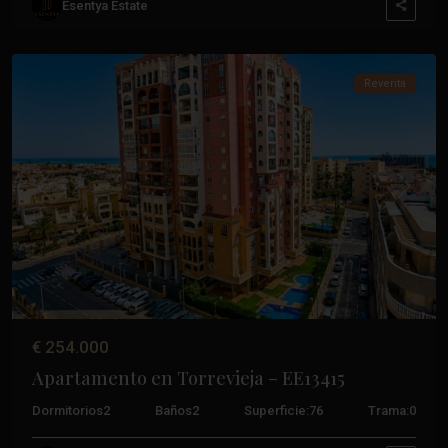
Esentya Estate
Frutales
,
Torrevieja
Reventa
Anterior
Próxim
€ 254.000
Apartamento en Torrevieja – EE13415
Dormitorios
2
Baños
2
Superficie:
76
Trama:
0