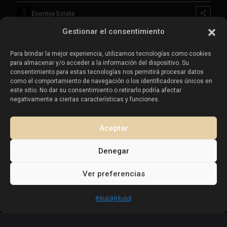
Propiedades en venta en Torrevieja
Esentya Estate
Propiedades en venta en La Zenia
Propiedades en venta en Cabo Roig
Gestionar el consentimiento
Para brindar la mejor experiencia, utilizamos tecnologías como cookies
para almacenar y/o acceder a la información del dispositivo. Su
Vende tu propiedad
:
consentimiento para estas tecnologías nos permitirá procesar datos
como el comportamiento de navegación o los identificadores únicos en
este sitio. No dar su consentimiento o retirarlo podría afectar
Vender propiedad en La Mata
negativamente a ciertas características y funciones.
Vender propiedad en Cabo Roig
Vender propiedad en Playa Flamenca
Aceptar
Vender propiedad en Torrevieja
Denegar
Ver preferencias
Copyright. Todos los derechos reservados
Esentya Estate
{título}
{título}
Nota Legal |
Política de privacidad |
Política de Cookies