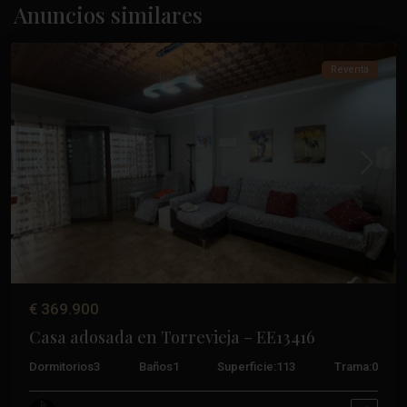
Acequión
,
Anuncios similares
Torrevieja
Reventa
Anterior
Próxim
€ 369.900
Casa adosada en Torrevieja – EE13416
Dormitorios
3
Baños
1
Superficie:
113
Trama:
0
Los