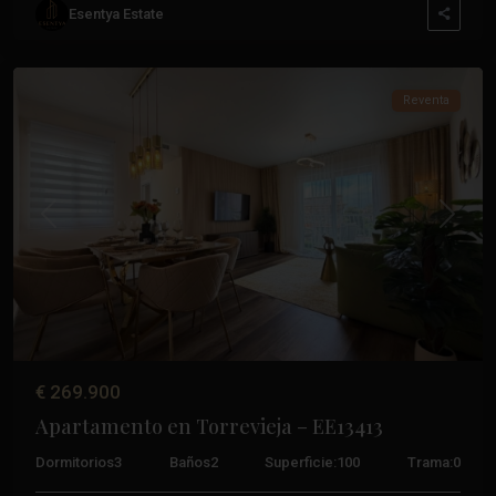
Esentya Estate
Torrevieja
,
Torrevieja
Reventa
Anterior
Próxim
€ 269.900
Apartamento en Torrevieja – EE13413
Dormitorios
3
Baños
2
Superficie:
100
Trama:
0