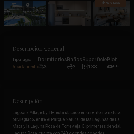
Anterior
Anteri
Obra nueva
Descripción general
Dormitorios
Baños
Superficie
Plot
Tipología
3
2
138
99
Apartamento
Descripción
Lagoons Village by TM está ubicado en un entorno natural
privilegiado, entre el Parque Natural de las Lagunas de La
Mata y la Laguna Rosa de Torrevieja. El primer residencial,
Laguna Rosa, cuenta con 240 viviendas de varias