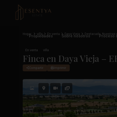
Hogar
villa
En venta
Daya Vieja
Destacada
,
Nuestras 
Propiedades
Sobre nosotros
Proceso 
En venta
villa
Finca en Daya Vieja – E
Compartir
Imprimir