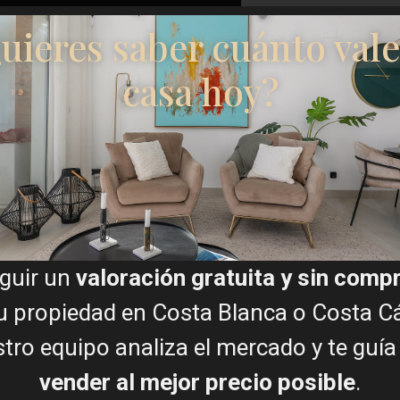
uieres saber cuánto vale
Doy mi consentimiento par
casa hoy?
2019
Planos de planta
guir un
valoración gratuita y sin com
u propiedad en Costa Blanca o Costa Cá
tro equipo analiza el mercado y te guía
vender al mejor precio posible
.