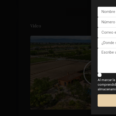
Video
Al marcar la
comprendido,
almacenamien