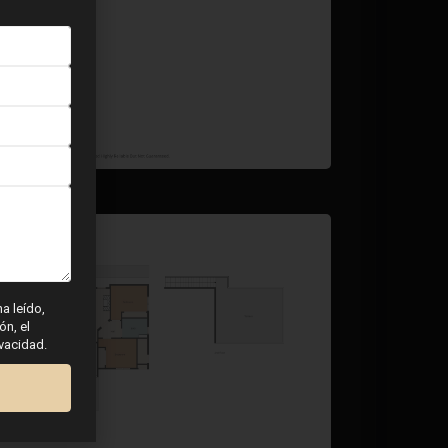
ha leído,
ón, el
ivacidad.