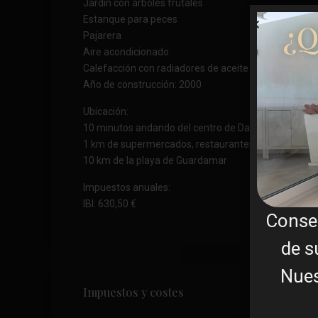
Jardín con árboles frutales
Estanque para peces
¿Q
Pajarera
Aire acondicionado
Calefacción con radiadores de aceite instalados en 
Año de construcción: 2000
Ubicación:
10 minutos andando del centro de Daya Vieja
1 km de supermercados, restaurantes y bares
10 km de la playa de Guardamar
Impuestos anuales:
IBI: 630,50 €
Conse
de s
Nues
Impuestos y costes