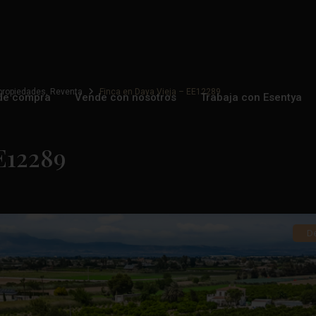
propiedades
,
Reventa
Finca en Daya Vieja – EE12289
de compra
Vende con nosotros
Trabaja con Esentya
E12289
D