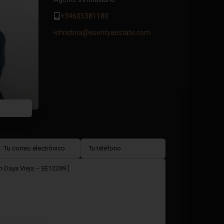
+34605381180
christina@esentyaestate.com