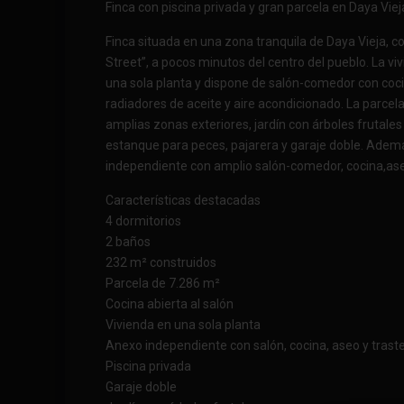
Finca con piscina privada y gran parcela en Daya Viej
Finca situada en una zona tranquila de Daya Vieja, c
Street”, a pocos minutos del centro del pueblo. La vi
una sola planta y dispone de salón-comedor con coci
radiadores de aceite y aire acondicionado. La parce
amplias zonas exteriores, jardín con árboles frutales y
estanque para peces, pajarera y garaje doble. Adem
independiente con amplio salón-comedor, cocina,ase
Características destacadas
4 dormitorios
2 baños
232 m² construidos
Parcela de 7.286 m²
Cocina abierta al salón
Vivienda en una sola planta
Anexo independiente con salón, cocina, aseo y trast
Piscina privada
Garaje doble