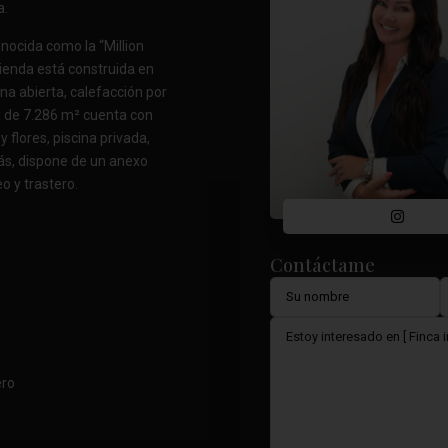
a.
onocida como la “Million
vienda está construida en
na abierta, calefacción por
la de 7.286 m² cuenta con
 flores, piscina privada,
ás, dispone de un anexo
o y trastero.
Contáctame
ero