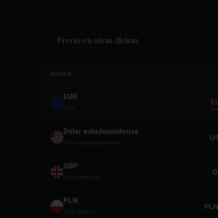
Precio en otras divisas
DIVISA
EUR
E
Euro
Dólar estadounidense
U
Dólar estadounidense
GBP
G
Libra británica
PLN
PLN
Zloty polaco