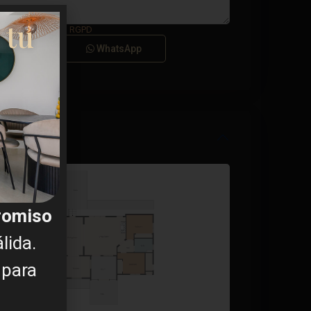
 tu
a el
Términos del RGPD
Llamar
WhatsApp
promiso
lida.
 para