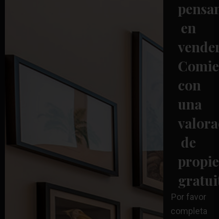
pensa
en
vende
Comie
con
una
valora
de
propi
gratui
Por favor
completa