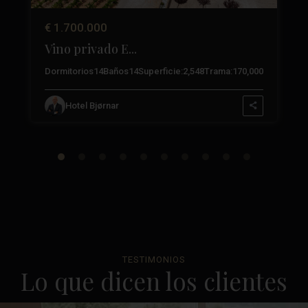
€ 1.700.000
Vino privado E...
3
Dormitorios
14
Baños
14
Superficie:
2,548
Trama:
170,000
Hotel Bjørnar
TESTIMONIOS
Lo que dicen los clientes