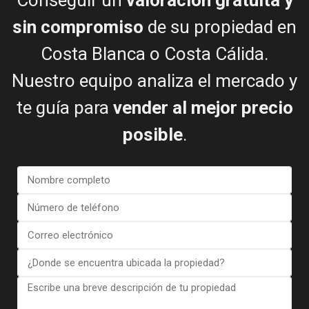
Conseguir un
valoración gratuita y
Comprador y vendedor felices
sin compromiso
de su propiedad en
Costa Blanca o Costa Cálida.
Nuestro equipo analiza el mercado y
te guía para
vender al mejor precio
Ver más reseñas
posible
.
NOTICIAS DE ESENTYA
Guías para comprar