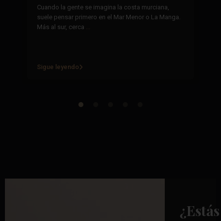
29
Cuando la gente se imagina la costa murciana,
suele pensar primero en el Mar Menor o La Manga.
La
Más al sur, cerca
...
se
mi
re
Sigue leyendo
Si
¿Estás