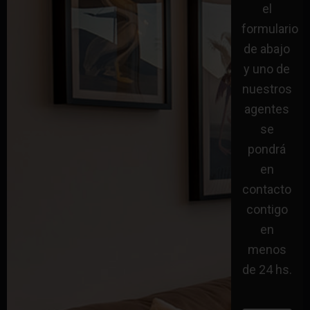
el
formulario
de abajo
y uno de
nuestros
agentes
se
pondrá
en
contacto
contigo
en
menos
de 24 hs.