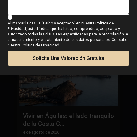
vivienda en la costa
Al marcar la casilla "Leído y aceptado" en nuestra Política de
Privacidad, usted indica que ha leído, comprendido, aceptado y
autorizado todas las cláusulas especificadas para la recopilación, el
almacenamiento y el tratamiento de sus datos personales. Consulte
nuestra Política de Privacidad.
Solicita Una Valoración Gratuita
Vivir en Águilas: el lado tranquilo
L
de la Costa C...
E
h
4 de agosto de 2026