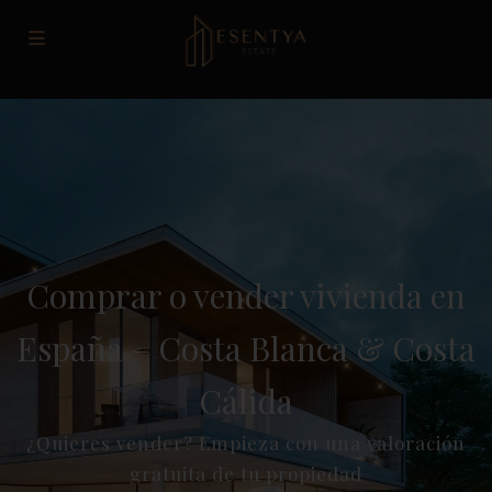
Comprar o vender vivienda en
España – Costa Blanca & Costa
Cálida
¿Quieres vender? Empieza con una valoración
gratuita de tu propiedad