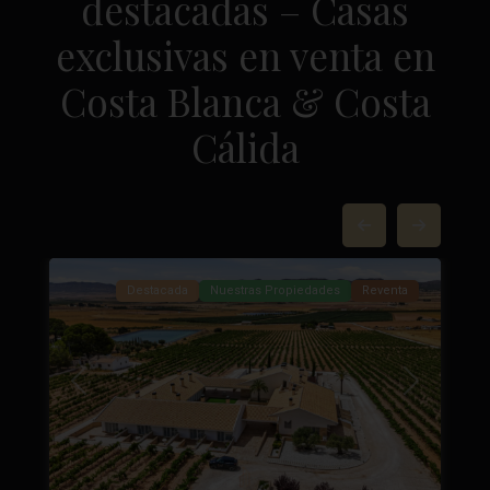
destacadas – Casas
exclusivas en venta en
Costa Blanca & Costa
Cálida
Yecla
,
84
Yecla
37
Destacada
Nuestras Propiedades
Reventa
Próximo
Anterior
Próximo