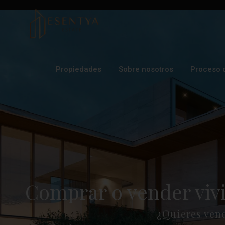
Propiedades
Sobre nosotros
Proceso 
Comprar o vender viv
¿Quieres ven