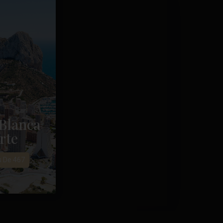
Blanca
rte
s De 467