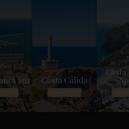
Costa 
anca Sur
Costa Cálida
No
 De 1371
Listados De 270
Listado