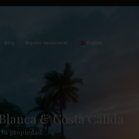
Blog
Alquiler vacacional
English
Blanca & Costa Cálida
 tu propiedad