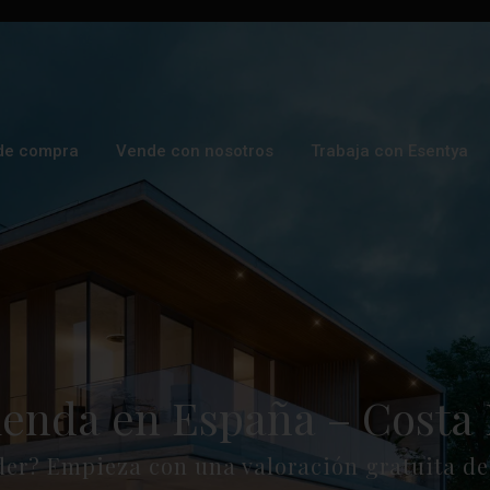
de compra
Vende con nosotros
Trabaja con Esentya
ienda en España – Costa 
der? Empieza con una valoración gratuita de