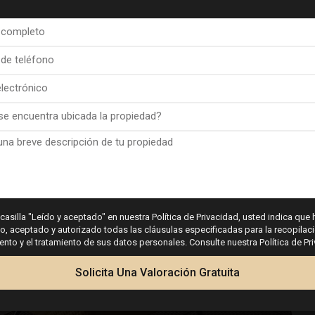
nd bought an apartment though Esentya Estate agents in La Mata, I had the p
ina Dahl who I found very approachable and professional, she listened to my 
 buy, needless to say she delivered on both and now I have a beautiful apartm
l for, I would certainly recommend Esentya and (Christina Dahl) if I was thinkin
 casilla "Leído y aceptado" en nuestra Política de Privacidad, usted indica que 
 aceptado y autorizado todas las cláusulas especificadas para la recopilaci
buying a property in Spain.
to y el tratamiento de sus datos personales. Consulte nuestra Política de Pr
One happy customer. James
Solicita Una Valoración Gratuita
Leonard James