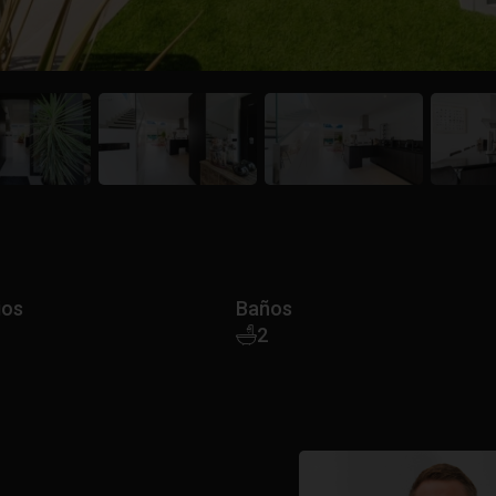
ios
Baños
2