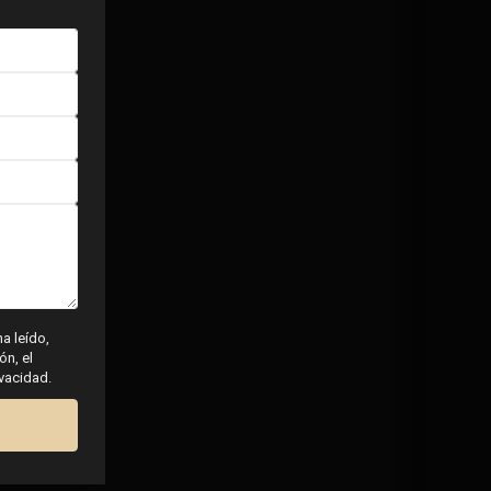
ha leído,
ón, el
ivacidad.