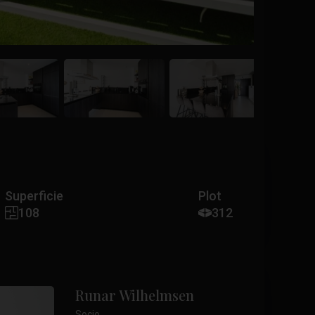
Superficie
Plot
108
312
Runar Wilhelmsen
Socio