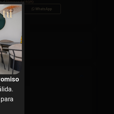
a el
Términos del RGPD
 tu
Llamar
WhatsApp
promiso
lida.
 para