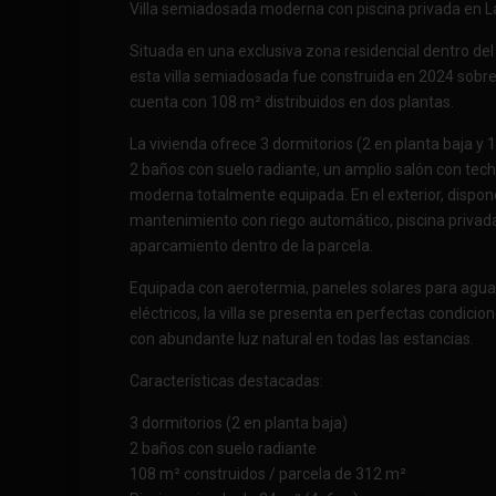
Villa semiadosada moderna con piscina privada en La 
Situada en una exclusiva zona residencial dentro del
esta villa semiadosada fue construida en 2024 sobre
cuenta con 108 m² distribuidos en dos plantas.
La vivienda ofrece 3 dormitorios (2 en planta baja y 1
2 baños con suelo radiante, un amplio salón con tech
moderna totalmente equipada. En el exterior, dispone 
mantenimiento con riego automático, piscina privad
aparcamiento dentro de la parcela.
Equipada con aerotermia, paneles solares para agua 
eléctricos, la villa se presenta en perfectas condicio
con abundante luz natural en todas las estancias.
Características destacadas:
3 dormitorios (2 en planta baja)
2 baños con suelo radiante
108 m² construidos / parcela de 312 m²