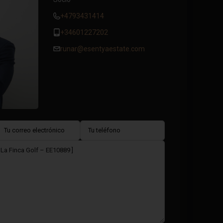
+4793431414
+34601227202
runar@esentyaestate.com