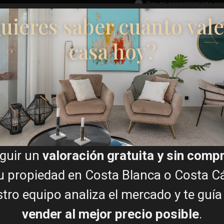
Doy mi consentimiento par
uieres saber cuánto vale
casa hoy?
Planos de planta
ivos de la Costa Blanca
 72 ofrece amplias calles,
dos, elementos de agua,
Visita virtual
guir un
valoración gratuita y sin com
lares. La experiencia de
a jugadores de todos los
u propiedad en Costa Blanca o Costa Cá
tro equipo analiza el mercado y te guía
l, que incluyen un moderno
, y dos excepcionales
vender al mejor precio posible
.
 la casa club y una