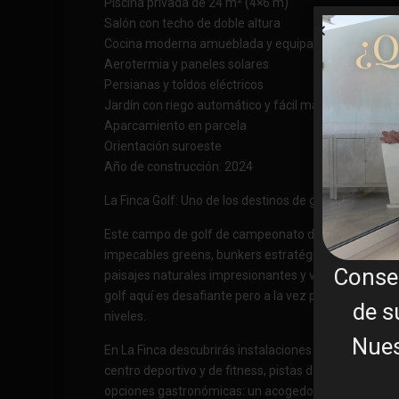
Piscina privada de 24 m² (4×6 m)
Salón con techo de doble altura
¿Q
Cocina moderna amueblada y equipada
Aerotermia y paneles solares
Persianas y toldos eléctricos
Jardín con riego automático y fácil mantenimiento
Aparcamiento en parcela
Orientación suroeste
Año de construcción: 2024
La Finca Golf: Uno de los destinos de golf más exclus
Este campo de golf de campeonato de 18 hoyos y par
impecables greens, bunkers estratégicamente ubica
Conse
paisajes naturales impresionantes y vistas espectacu
golf aquí es desafiante pero a la vez placentera par
de s
niveles.
Nues
En La Finca descubrirás instalaciones de primer nive
centro deportivo y de fitness, pistas de pádel y tenis
opciones gastronómicas: un acogedor restaurante en