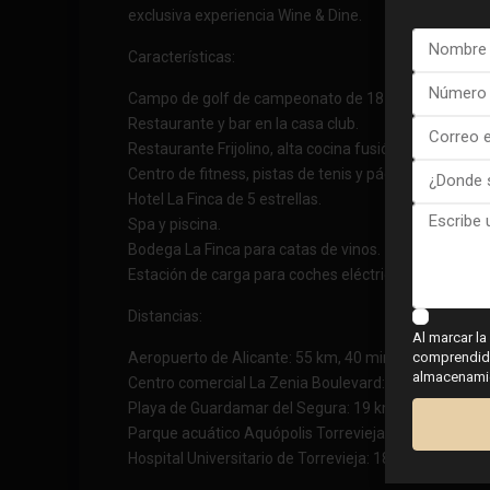
exclusiva experiencia Wine & Dine.
Características:
Campo de golf de campeonato de 18 hoyos y par 72.
Restaurante y bar en la casa club.
Restaurante Frijolino, alta cocina fusión italo-mexica
Centro de fitness, pistas de tenis y pádel.
Hotel La Finca de 5 estrellas.
Spa y piscina.
Bodega La Finca para catas de vinos.
Estación de carga para coches eléctricos.
Distancias:
Al marcar la
comprendido,
Aeropuerto de Alicante: 55 km, 40 min.
almacenamien
Centro comercial La Zenia Boulevard: 21 km, 20 min.
Playa de Guardamar del Segura: 19 km, 20 min.
Parque acuático Aquópolis Torrevieja: 19 km, 20 min
Hospital Universitario de Torrevieja: 18 km, 18 min.