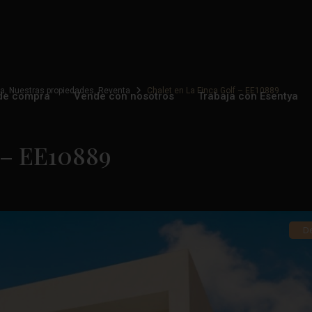
da
,
Nuestras propiedades
,
Reventa
Chalet en La Finca Golf – EE10889
de compra
Vende con nosotros
Trabaja con Esentya
f – EE10889
D