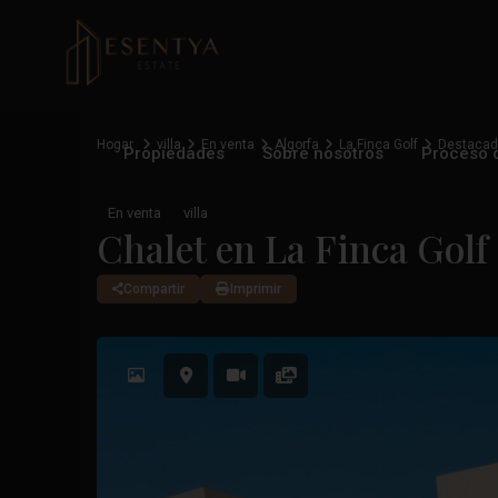
Hogar
villa
En venta
Algorfa
La Finca Golf
Destaca
Propiedades
Sobre nosotros
Proceso 
En venta
villa
Chalet en La Finca Gol
Compartir
Imprimir