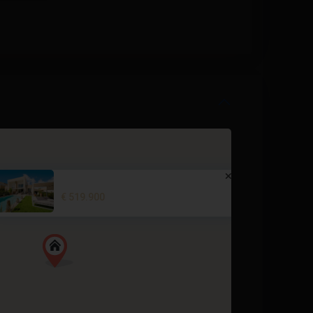
Villa in La Finca Golf – EE108...
€ 519.900
3 dormitorios
2 BA
108