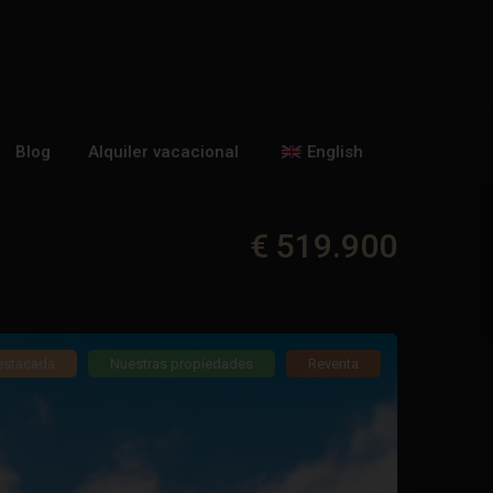
Blog
Alquiler vacacional
English
€ 519.900
estacada
Nuestras propiedades
Reventa