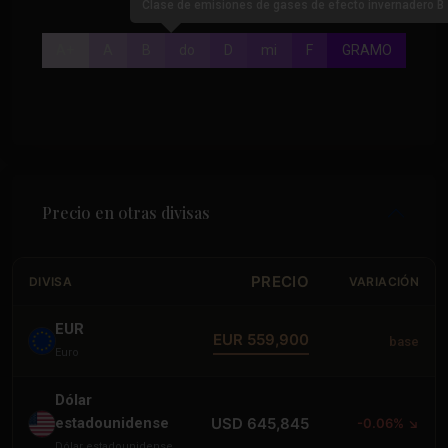
Clase de emisiones de gases de efecto invernadero B
A+
A
B
do
D
mi
F
GRAMO
Precio en otras divisas
PRECIO
DIVISA
VARIACIÓN
EUR
EUR 559,900
base
Euro
Dólar
estadounidense
USD 645,845
-0.06% ↘
Dólar estadounidense