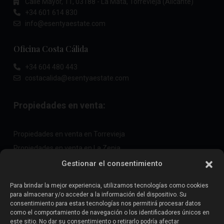
Calle Mayor, 11, 03188 - La Mata, Torrevieja (Alicante)
+34 601 614 830
info@esentyaestate.com
Oficina Costa Cálida
+34 604 480 443
costacalida@esentyaestate.com
Propiedades en venta:
Propiedades en venta en Torrevieja
Propiedades en venta en La Zenia
Propiedades en venta en Cabo Roig
Gestionar el consentimiento
Para brindar la mejor experiencia, utilizamos tecnologías como cookies
para almacenar y/o acceder a la información del dispositivo. Su
Vende tu propiedad
:
consentimiento para estas tecnologías nos permitirá procesar datos
como el comportamiento de navegación o los identificadores únicos en
este sitio. No dar su consentimiento o retirarlo podría afectar