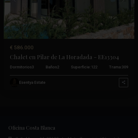
Anterior
Próxim
€ 586.000
Chalet en Pilar de La Horadada – EE13304
Dormitorios
3
Baños
2
Superficie:
122
Trama:
309
Esentya Estate
Oficina Costa Blanca