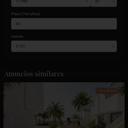
Plazo (*en años)
Interés
Zona
Pueblo
,
Pilar
De
La
Anuncios similares
Horadada
Obra Nueva
Anterior
Próxim