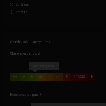
Solárium
Terraza
Certificado energetico
Clase energética:
B
Clase energética B
A+
A
B
do
D
mi
F
GRAMO
H
Emisiones de gas:
B