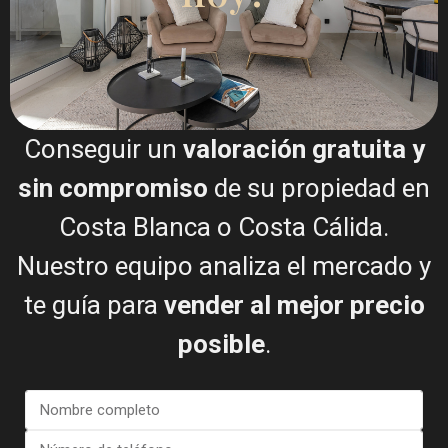
Conseguir un
valoración gratuita y
sin compromiso
de su propiedad en
Doy mi consentimiento para el
Términos del RGPD
Costa Blanca o Costa Cálida.
Nuestro equipo analiza el mercado y
Llamar
te guía para
vender al mejor precio
posible
.
WhatsApp