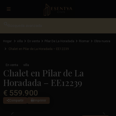
Búsqueda avanzada
Hogar
villa
En venta
Pilar De La Horadada
Riomar
Obra nueva
Chalet en Pilar de La Horadada – EE12239
En venta
villa
Chalet en Pilar de La
Horadada – EE12239
€ 559.900
Compartir
Imprimir