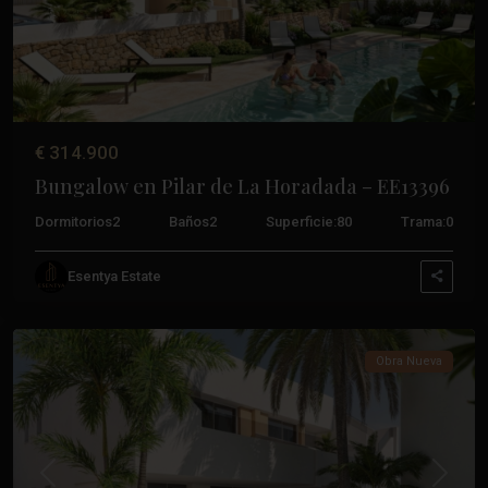
€ 314.900
Bungalow en Pilar de La Horadada – EE13396
Zona
Pueblo
,
Dormitorios
2
Baños
2
Superficie:
80
Trama:
0
Pilar
De
Esentya Estate
La
Horadada
Obra Nueva
Anterior
Próxim