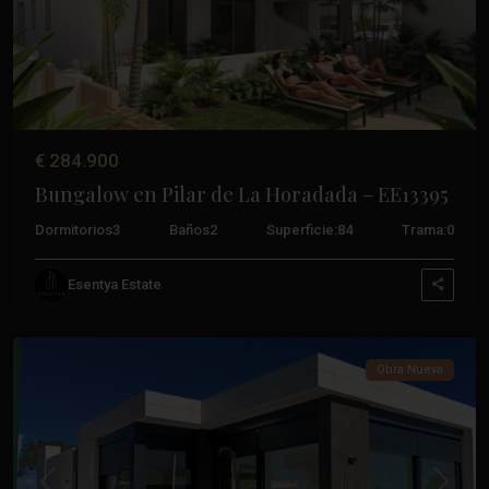
€ 284.900
Lo
Bungalow en Pilar de La Horadada – EE13395
Romero
Golf
,
Dormitorios
3
Baños
2
Superficie:
84
Trama:
0
Pilar
De
Esentya Estate
La
Horadada
Obra Nueva