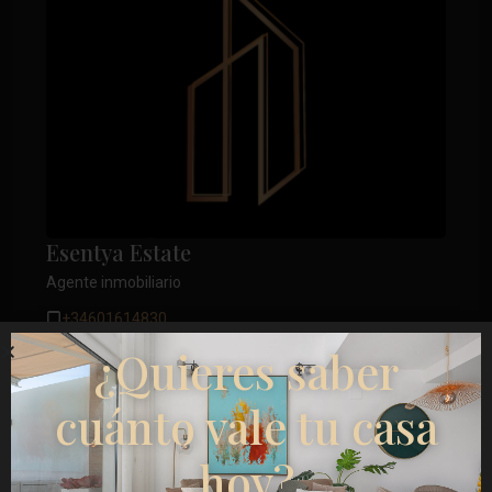
Esentya Estate
Agente inmobiliario
+34601614830
¿Quieres saber
info@esentyaestate.com
Contáctame
cuánto vale tu casa
hoy?