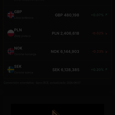
GBP
GBP 480,198
+0.07% ↗
Libra británica
PLN
PLN 2,406,618
-0.02% ↘
Zloty polaco
NOK
NOK 6,144,903
-0.23% ↘
Corona noruega
SEK
SEK 6,128,385
+0.20% ↗
Corona sueca
Conversión orientativa - tipos BCE, actualizado 2026-08-07