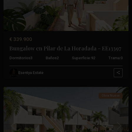
€ 339.900
Bungalow en Pilar de La Horadada – EE13397
Zona
Pueblo
,
Dormitorios
3
Baños
2
Superficie:
92
Trama:
0
Pilar
De
Esentya Estate
La
Horadada
Obra Nueva
Anterior
Próxim