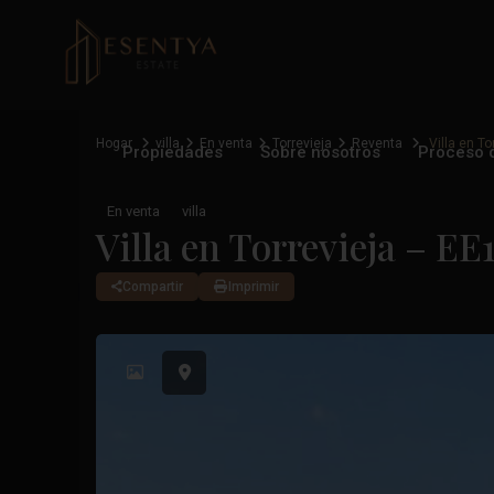
Hogar
villa
En venta
Torrevieja
Reventa
Villa en T
Propiedades
Sobre nosotros
Proceso 
En venta
villa
Villa en Torrevieja – EE
Compartir
Imprimir