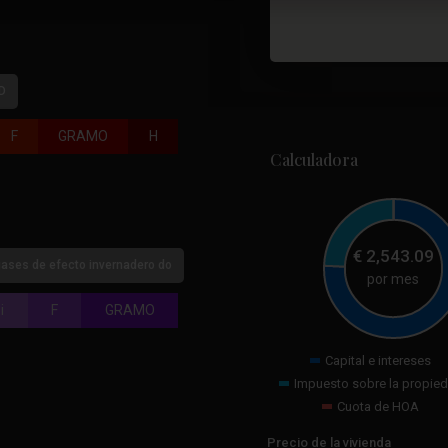
D
F
GRAMO
H
Calculadora
€
2,543.09
ases de efecto invernadero do
por mes
i
F
GRAMO
Capital e intereses
Impuesto sobre la propie
Cuota de HOA
Precio de la vivienda