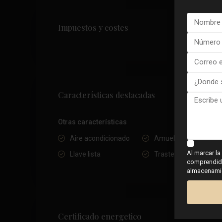
Impuestos y costes
Características destacadas
Otras características
Aire acondicionado
Amueblado
Al marcar la
Llave lista
Trastero
comprendido,
almacenamien
Certificado energetico