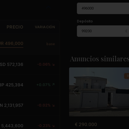
Depósito
PRECIO
VARIACIÓN
UR 496,000
base
Los
Altos
,
Anuncios similare
45
Torrevieja
SD 572,136
-0.06% ↘
R
BP 425,394
+0.07% ↗
Anterior
N 2,131,957
-0.02% ↘
€ 290.000
 5,443,600
-0.23% ↘