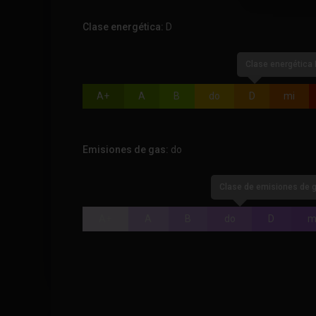
Clase energética:
D
Clase energética 
A+
A
B
do
D
mi
Emisiones de gas:
do
Clase de emisiones de g
A+
A
B
do
D
m