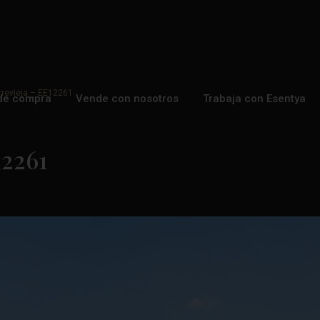
orrevieja – EE12261
de compra
Vende con nosotros
Trabaja con Esentya
12261