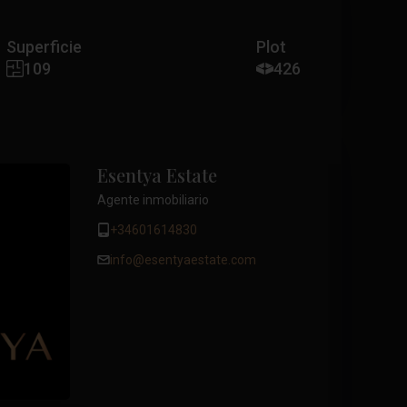
Superficie
Plot
109
426
Esentya Estate
Agente inmobiliario
+34601614830
info@esentyaestate.com