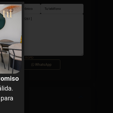
 tu
a el
Términos del RGPD
Llamar
WhatsApp
promiso
lida.
 para