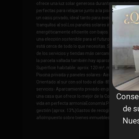
ofrece una luz solar generosa durante todo el día y c
¿Q
perfectas para relajarse junto a la piscina privada y 
un oasis privado, ideal tanto para eventos sociale
tranquilos al sol.Los paneles solares instalados cont
energéticamente eficiente con bajos costes operati
una elección sostenible para el futuro.La ubicación es
está cerca de todo lo que necesitas. Solo 850 metro
de los servicios y tiendas más cercanos, una ubicació
la parcela vallada también hay aparcamiento segur
Superficie habitable: aprox. 120 m², muy buen estado
Piscina privada y paneles solares- Aire acondicionad
Orientado al sur con sol todo el día- 850 m hasta el 
servicios- Aparcamiento privado en parcela vallada, 
Conse
una casa que ofrece lo mejor de la Costa Blanca: com
vida en perfecta armoníaEconomía:Precio de venta: 
de s
gestión (aprox. 13%)Gastos de recogida de basura: ap
añoImpuesto sobre bienes inmuebles: 500 € al año
Nues