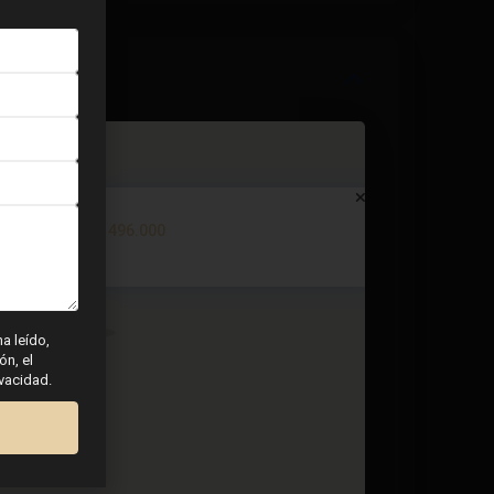
Villa en Torrevieja – EE12261
€ 496.000
3 dormitorios
3 BA
109
ha leído,
ón, el
ivacidad.