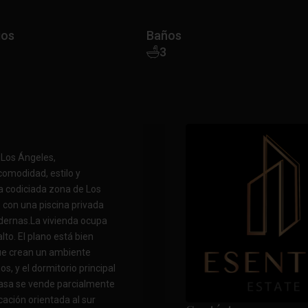
ios
Baños
3
a Los Ángeles,
comodidad, estilo y
la codiciada zona de Los
: con una piscina privada
odernas.La vivienda ocupa
to. El plano está bien
ue crean un ambiente
s, y el dormitorio principal
 casa se vende parcialmente
ación orientada al sur