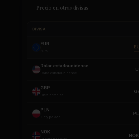
Precio en otras divisas
DIVISA
EUR
E
Euro
Dólar estadounidense
U
Dólar estadounidense
GBP
G
Libra británica
PLN
PL
Zloty polaco
NOK
NOK