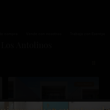
de compra
Vende con nosotros
Trabaja con Esentya
Los
 Los Antolinos
Antolinos
,
San
Pedro
del
13
Pinatar
Obra Nueva
Anterior
Próximo