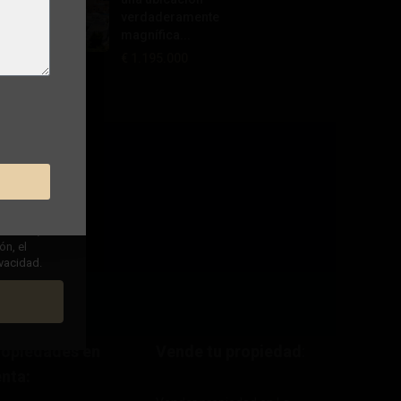
verdaderamente
magnífica...
€ 1.195.000
ha leído,
ón, el
ivacidad.
ropiedades en
Vende tu propiedad
:
nta: