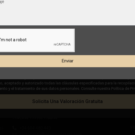
Enviar
 casilla "Leído y aceptado" en nuestra Política de Privacidad, usted indica que 
 aceptado y autorizado todas las cláusulas especificadas para la recopilaci
to y el tratamiento de sus datos personales. Consulte nuestra Política de Pr
Solicita Una Valoración Gratuita
Oficina Costa Cálida
P
ve
e)
+34 604 480 443
costacalida@esentyaestate.com