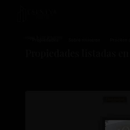
Hogar
Los Antolinos
Propiedades
Sobre nosotros
Proceso 
Los
Propiedades listadas en
Antolinos
,
San
Pedro
Lo más nuevo primero
del
1
Pinatar
Obra Nueva