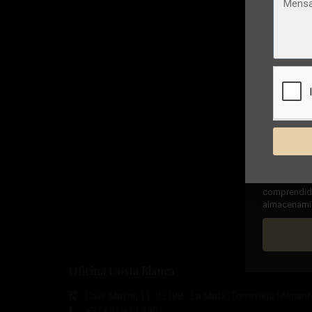
Al marcar la
comprendido,
almacenamien
Oficina Costa Blanca
Calle Mayor, 11, 03188 - La Mata, Torrevieja (Alicant
+34 601 614 830