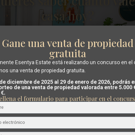
uieres saber cuánto vale
casa hoy?
€ 445.000
Gane una venta de propiedad
Chalet en San Pedro del Pinatar –
gratuita
EE11221
mente Esentya Estate está realizando un concurso en el
Dormitorios
3
Baños
3
Superficie:
112
Trama:
160
mos una venta de propiedad gratuita.
guir un
valoración gratuita y sin com
Esentya Estate
 de diciembre de 2025 al 29 de enero de 2026, podrás e
sorteo de una venta de propiedad valorada entre 5.000 
u propiedad en Costa Blanca o Costa Cá
 €.
ellena el formulario para participar en el concurs
tro equipo analiza el mercado y te guía
vender al mejor precio posible
.