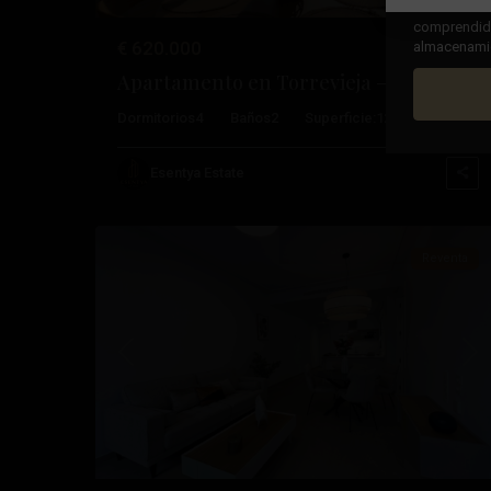
Al marcar la
comprendido,
€ 620.000
almacenamien
Apartamento en Torrevieja – EE9012
Playa
Dormitorios
4
Baños
2
Superficie:
120
Trama:
0
Del
Cura
,
Esentya Estate
21
Torrevieja
Reventa
Anterior
Pró