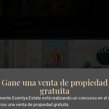
€ 285.000
Apartamento en Torrevieja – EE11883
Playa
Dormitorios
3
Baños
2
Superficie:
89
Trama:
0
uieres saber cuánto vale
Del
Cura
,
Esentya Estate
casa hoy?
13
Torrevieja
Reventa
Gane una venta de propiedad
gratuita
ximo
Anterior
Próximo
mente Esentya Estate está realizando un concurso en el
mos una venta de propiedad gratuita.