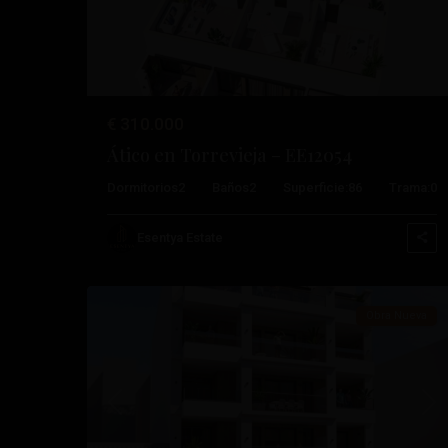
€ 310.000
Ático en Torrevieja – EE12054
Playa
Dormitorios
2
Baños
2
Superficie:
86
Trama:
0
Del
Cura
,
Esentya Estate
18
Torrevieja
Obra Nueva
Anterior
Pró