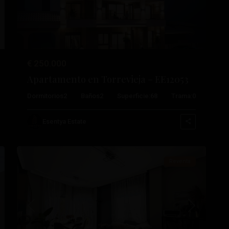
€ 250.000
Apartamento en Torrevieja – EE12053
Playa
Dormitorios
2
Baños
2
Superficie:
68
Trama:
0
Del
Cura
,
Esentya Estate
51
Torrevieja
Reventa
ximo
Anterior
Próximo