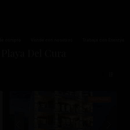
de compra
Vende con nosotros
Trabaja con Esentya
 Playa Del Cura
Playa
Del
Cura
,
18
Torrevieja
Obra Nueva
ximo
Anterior
Próximo