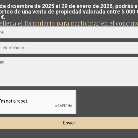
guir un
valoración gratuita y sin com
 de diciembre de 2025 al 29 de enero de 2026, podrás e
sorteo de una venta de propiedad valorada entre 5.000 
u propiedad en Costa Blanca o Costa Cá
 €.
€ 297.000
ellena el formulario para participar en el concurs
tro equipo analiza el mercado y te guía
Apartamento en Torrevieja – EE11145
vender al mejor precio posible
.
Playa
Dormitorios
2
Baños
2
Superficie:
83
Trama:
0
Del
Cura
,
Esentya Estate
19
Torrevieja
Disponible
ximo
Anterior
Próximo
Enviar