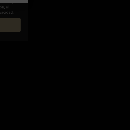
ha leído,
ón, el
ivacidad.