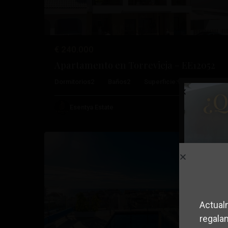
€ 240.000
Apartamento en Torrevieja – EE12052
Playa
Dormitorios
2
Baños
2
Superficie:
97
Trama:
0
¿Q
Del
Cura
,
Esentya Estate
19
Torrevieja
Reventa
Anterior
Pró
Actual
regala