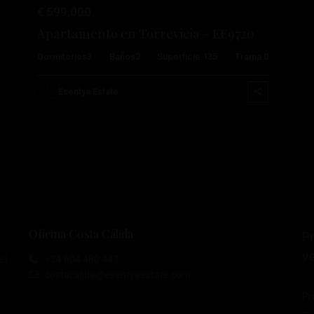
€ 599.000
Apartamento en Torrevieja – EE9720
Dormitorios
3
Baños
2
Superficie:
135
Trama:
0
Esentya Estate
Oficina Costa Cálida
P
ve
e)
+34 604 480 443
costacalida@esentyaestate.com
Pr