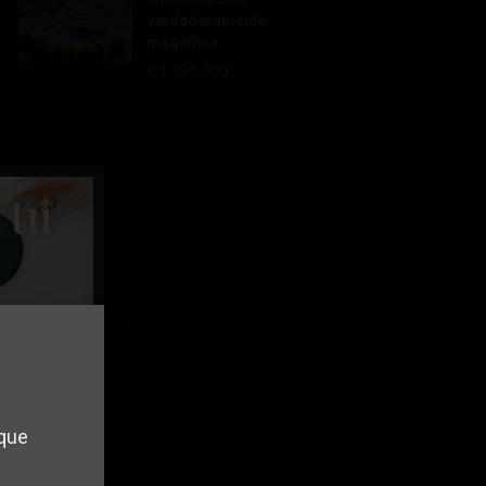
verdaderamente
magnífica...
€ 1.195.000
 tu
 que