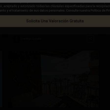
 casilla "Leído y aceptado" en nuestra Política de Privacidad, usted indica que 
 aceptado y autorizado todas las cláusulas especificadas para la recopilaci
€ 489.000
to y el tratamiento de sus datos personales. Consulte nuestra Política de Pr
Dúplex en Torrevieja – EE9726
Solicita Una Valoración Gratuita
Playa
Dormitorios
4
Baños
3
Superficie:
152
Trama:
0
Del
Cura
,
Esentya Estate
27
Torrevieja
Disponible
ximo
Anterior
Próximo