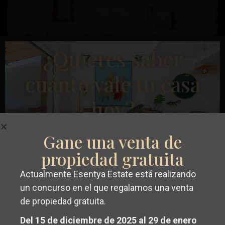
Anterior
Próximo
¿Quieres saber
cuánto vale tu casa
€ 235.000
hoy?
Apartamento en Torrevieja – EE8744
Playa
Dormitorios
4
Baños
2
Superficie:
112
Trama:
0
Gane una venta de
Del
propiedad gratuita
Cura
,
Esentya Estate
Torrevieja
Actualmente Esentya Estate está realizando
Conseguir un
valoración gratuita y
un concurso en el que regalamos una venta
Reventa
de propiedad gratuita.
sin compromiso
de su propiedad en
Del 15 de diciembre de 2025 al 29 de enero