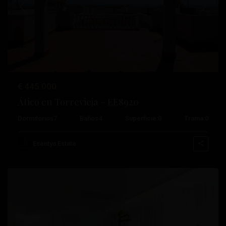
Anterior
Próximo
€ 445.000
Ático en Torrevieja – EE8920
Playa
Dormitorios
7
Baños
4
Superficie:
0
Trama:
0
Del
Cura
,
Esentya Estate
Torrevieja
Disponible