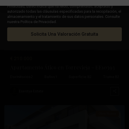
Al marcar la casilla "Leído y aceptado" en nuestra Política de
Privacidad, usted indica que ha leído, comprendido, aceptado y
autorizado todas las cláusulas especificadas para la recopilación, el
almacenamiento y el tratamiento de sus datos personales. Consulte
Anterior
Próximo
nuestra Política de Privacidad.
Solicita Una Valoración Gratuita
€ 210.000
Apartamento Ático en Torrevieja – EE10393
Playa
Dormitorios
2
Baños
1
Superficie:
82
Trama:
82
Del
Cura
,
Esentya Estate
Torrevieja
Obra Nueva