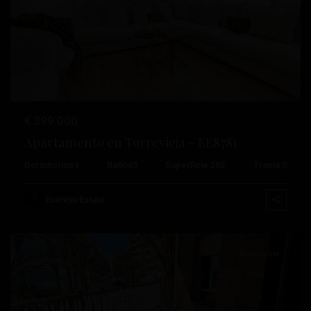
Anterior
Próximo
€ 399.000
Apartamento en Torrevieja – EE8781
Playa
Dormitorios
4
Baños
3
Superficie:
265
Trama:
0
Del
Cura
,
Esentya Estate
Torrevieja
Disponible