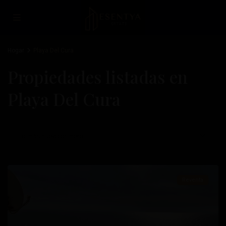
Hogar
Playa Del Cura
Propiedades listadas en
Playa Del Cura
Playa
Del
Lo más nuevo primero
Cura
,
Torrevieja
Reventa