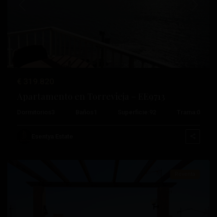
Anterior
Próximo
€ 319.820
Apartamento en Torrevieja – EE9713
Playa
Dormitorios
3
Baños
1
Superficie:
92
Trama:
0
Del
Cura
,
Esentya Estate
Torrevieja
Reventa