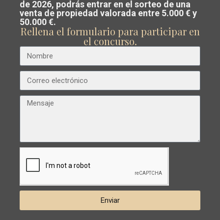
Costa Blanca o Costa Cálida.
de 2026, podrás entrar en el sorteo de una
venta de propiedad valorada entre 5.000 € y
Nuestro equipo analiza el mercado y
50.000 €.
Anterior
Próximo
Rellena el formulario para participar en
te guía para
vender al mejor precio
el concurso.
posible
.
€ 280.000
Apartamento en Torrevieja – EE10220
Playa
Dormitorios
2
Baños
2
Superficie:
86
Trama:
0
Del
Cura
,
Esentya Estate
Torrevieja
Disponible
Enviar