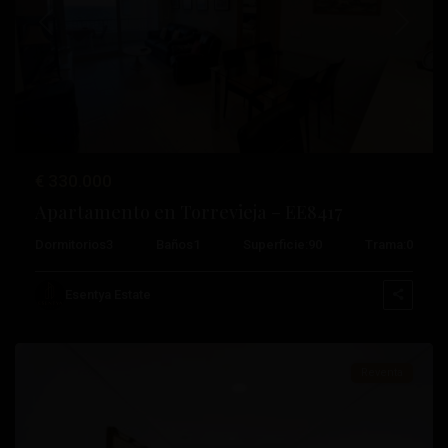
Anterior
Próximo
€ 330.000
Apartamento en Torrevieja – EE8417
Playa
Dormitorios
3
Baños
1
Superficie:
90
Trama:
0
Del
Cura
,
Esentya Estate
Torrevieja
Reventa