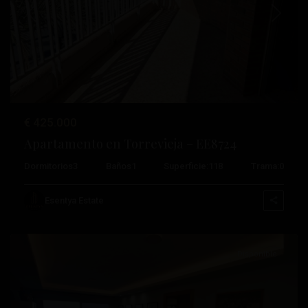
Anterior
Próximo
€ 425.000
Apartamento en Torrevieja – EE8724
Playa
Dormitorios
3
Baños
1
Superficie:
118
Trama:
0
Del
Cura
,
Esentya Estate
Torrevieja
Disponible