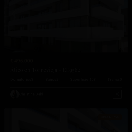
Anterior
Próximo
€ 495.000
Ático en Torrevieja – EE9562
Playa
Dormitorios
3
Baños
2
Superficie:
108
Trama:
0
Del
Cura
,
Christina Dahl
Torrevieja
Obra Nueva