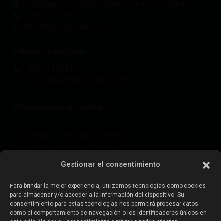
Calle Mayor, 11, 03188 - La Mata, Torrevieja (Alicante)
+34 601 614 830
info@esentyaestate.com
Oficina Costa Cálida
+34 604 480 443
costacalida@esentyaestate.com
Propiedades en venta:
Propiedades en venta en Torrevieja
Propiedades en venta en La Zenia
Propiedades en venta en Cabo Roig
Gestionar el consentimiento
Para brindar la mejor experiencia, utilizamos tecnologías como cookies
para almacenar y/o acceder a la información del dispositivo. Su
Vende tu propiedad
:
consentimiento para estas tecnologías nos permitirá procesar datos
como el comportamiento de navegación o los identificadores únicos en