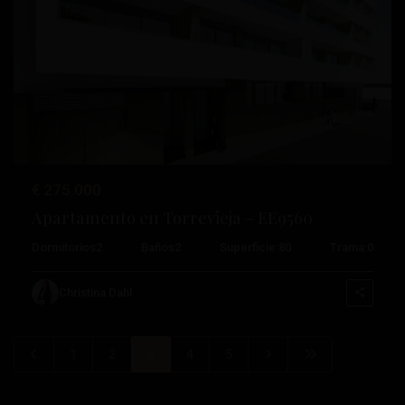
Anterior
Próximo
€ 275.000
Apartamento en Torrevieja – EE9560
Dormitorios
2
Baños
2
Superficie:
80
Trama:
0
Christina Dahl
1
2
3
4
5