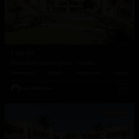
Anterior
Próximo
€ 349.000
Bungalow en San Javier – EE6817
Roda
Dormitorios
3
Baños
2
Superficie:
94
Trama:
0
Golf
,
San
Runar Wilhelmsen
Javier
Obra Nueva