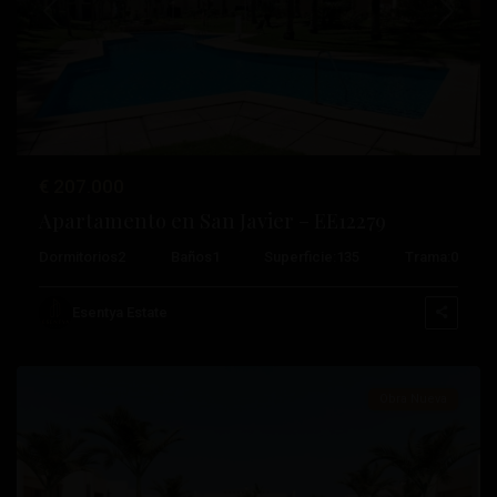
Anterior
Próximo
€ 207.000
Apartamento en San Javier – EE12279
Roda
Dormitorios
2
Baños
1
Superficie:
135
Trama:
0
Golf
,
San
Esentya Estate
Javier
Obra Nueva