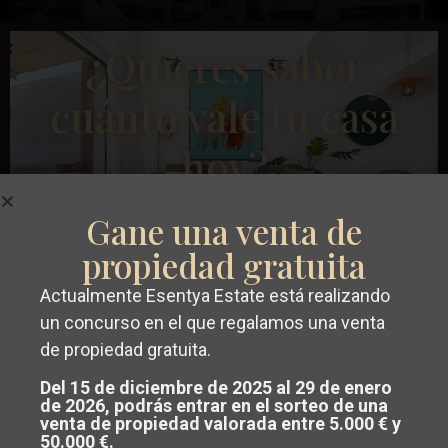
Anterior
Próximo
¿Quieres saber
cuánto vale tu casa
hoy?
€ 359.000
Bungalow en San Javier – EE6820
Gane una venta de
Roda
Dormitorios
3
Baños
2
Superficie:
95
Trama:
185
propiedad gratuita
Golf
,
San
Runar Wilhelmsen
Actualmente Esentya Estate está realizando
Javier
Conseguir un
valoración gratuita y
un concurso en el que regalamos una venta
de propiedad gratuita.
sin compromiso
de su propiedad en
Obra Nueva
Del 15 de diciembre de 2025 al 29 de enero
Costa Blanca o Costa Cálida.
de 2026, podrás entrar en el sorteo de una
venta de propiedad valorada entre 5.000 € y
Nuestro equipo analiza el mercado y
50.000 €.