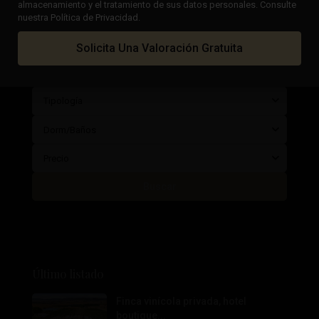
almacenamiento y el tratamiento de sus datos personales. Consulte
Ciudad
nuestra Política de Privacidad.
Zona
Solicita Una Valoración Gratuita
Estado
Tipología
Dorm/Baños
Precio
Buscar
Último listado
Finca vinícola privada, hotel
boutique...