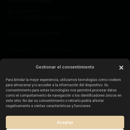
Oficina Costa Cálida
+34 604 480 443
costacalida@esentyaestate.com
Propiedades en venta:
Propiedades en venta en Torrevieja
Propiedades en venta en La Zenia
Propiedades en venta en Cabo Roig
Gestionar el consentimiento
Para brindar la mejor experiencia, utilizamos tecnologías como cookies
para almacenar y/o acceder a la información del dispositivo. Su
Vende tu propiedad
:
consentimiento para estas tecnologías nos permitirá procesar datos
como el comportamiento de navegación o los identificadores únicos en
este sitio. No dar su consentimiento o retirarlo podría afectar
Vender propiedad en La Mata
negativamente a ciertas características y funciones.
Vender propiedad en Cabo Roig
Vender propiedad en Playa Flamenca
Aceptar
Vender propiedad en Torrevieja