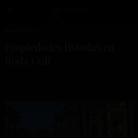
Hogar
Roda Golf
Propiedades listadas en
Roda Golf
Roda
Golf
,
Lo más nuevo primero
San
Javier
Reventa