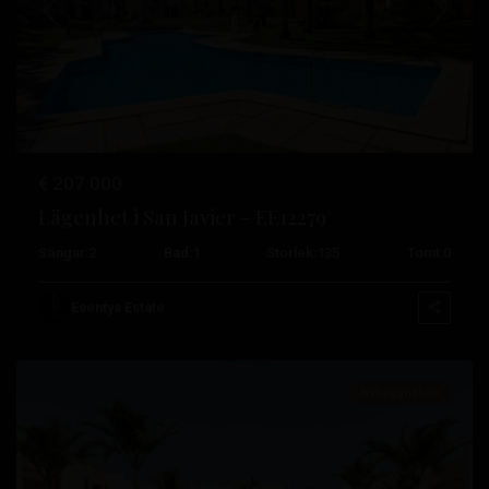
Tidigare
Nästa
€ 207.000
Lägenhet i San Javier – EE12279
Roda
Sängar:
2
Bad:
1
Storlek:
135
Tomt:
0
Golf
,
San
Esentya Estate
Javier
Nybyggnation