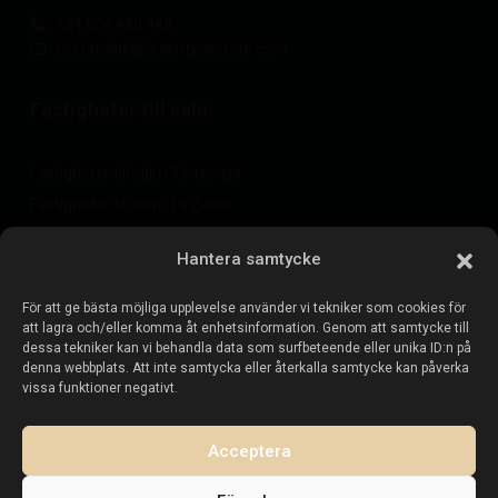
+34 604 480 443
costacalida@esentyaestate.com
Fastigheter till salu:
Fastigheter till salu i Torrevieja
Fastigheter till salu i La Zenia
Fastigheter till salu i Cabo Roig
Hantera samtycke
För att ge bästa möjliga upplevelse använder vi tekniker som cookies för
Sälj din fastighet
:
att lagra och/eller komma åt enhetsinformation. Genom att samtycke till
dessa tekniker kan vi behandla data som surfbeteende eller unika ID:n på
denna webbplats. Att inte samtycka eller återkalla samtycke kan påverka
Sälj fastighet i La Mata
vissa funktioner negativt.
Sälj fastighet i Cabo Roig
Sälj fastighet i Playa Flamenca
Acceptera
Sälj fastighet i Torrevieja