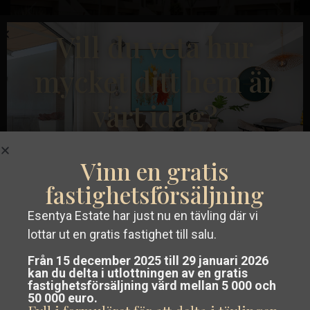
Tidigare
Nästa
Vill du veta hur
mycket ditt hem är
värt idag?
€ 359.000
Bungalow i San Javier – EE6820
Roda
Vinn en gratis
Sängar:
3
Bad:
2
Storlek:
95
Tomt:
185
Golf
,
fastighetsförsäljning
San
Runar Wilhelmsen
Esentya Estate har just nu en tävling där vi
Javier
Skaffa en
gratis värdering utan
lottar ut en gratis fastighet till salu.
förpliktelser
av din fastighet i Costa
Nybyggnation
Från 15 december 2025 till 29 januari 2026
kan du delta i utlottningen av en gratis
Blanca eller Costa Cálida.
fastighetsförsäljning värd mellan 5 000 och
50 000 euro.
Vårt team analyserar marknaden och