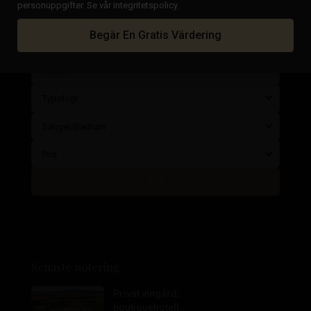
personuppgifter. Se vår integritetspolicy.
Stad
Begär En Gratis Värdering
Zon
Status
Typologi
Sängar/Badrum
Pris
Sök
Senaste notering
Privat vingård,
boutiquehotell...