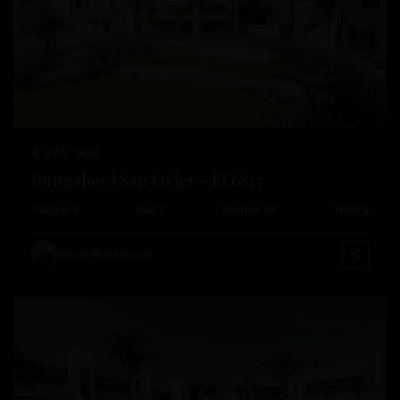
Tidigare
Nästa
€ 349.000
Bungalow i San Javier – EE6817
Roda
Sängar:
3
Bad:
2
Storlek:
94
Tomt:
0
Golf
,
San
Runar Wilhelmsen
Javier
Nybyggnation