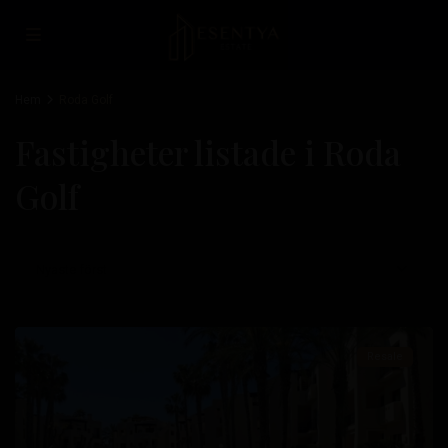
Hem
Roda Golf
Fastigheter listade i Roda
Golf
Roda
Golf
,
Nyaste först
San
Javier
Resale