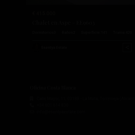
€ 415.000
Chalet en Aspe – EE9603
Dormitorios
3
Baños
2
Superficie:
141
Trama:
420
Esentya Estate
Oficina Costa Blanca
Calle Mayor, 11, 03188 - La Mata, Torrevieja (Alicant
+34 601 614 830
info@esentyaestate.com