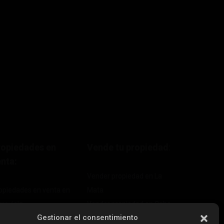
ropiedades en
Vende tu propiedad
:
nta:
Vender propiedad en La
opiedades en venta en
Mata
rrevieja
Vender propiedad en Cabo
Gestionar el consentimiento
opiedades en venta en La
Roig