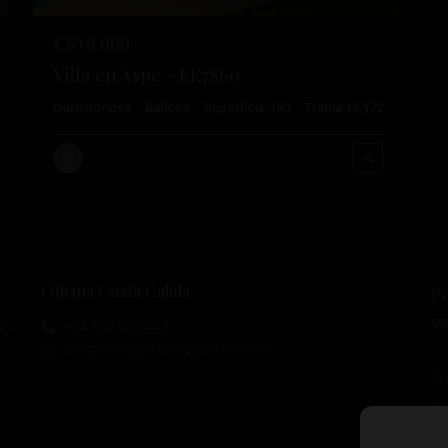
€ 518.000
Villa en Aspe – EE7860
Dormitorios
3
Baños
3
Superficie:
190
Trama:
13,172
Oficina Costa Cálida
P
ve
e)
+34 604 480 443
costacalida@esentyaestate.com
Pr
To
Pr