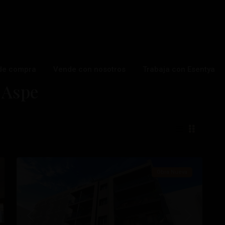
de compra
Vende con nosotros
Trabaja con Esentya
 Aspe
Centro
,
Aspe
,
30
Torrevieja
Obra Nueva
ximo
Anterior
Próximo