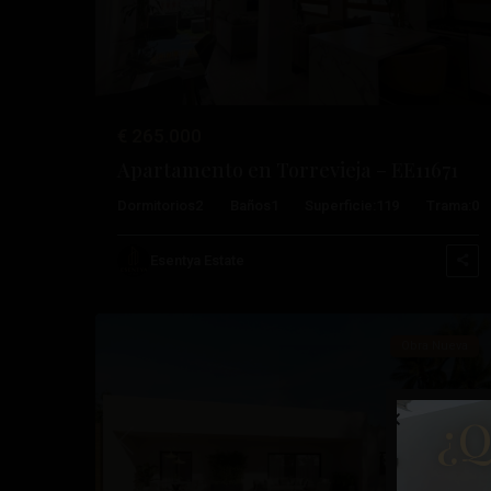
€ 265.000
Apartamento en Torrevieja – EE11671
Dormitorios
2
Baños
1
Superficie:
119
Trama:
0
Esentya Estate
13
Aspe
Obra Nueva
¿Q
Anterior
Pró