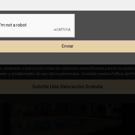
€ 400.000
Chalet en Aspe – EE9628
Dormitorios
3
Baños
2
Superficie:
140
Trama:
400
Enviar
Esentya Estate
 casilla "Leído y aceptado" en nuestra Política de Privacidad, usted indica que 
11
Aspe
 aceptado y autorizado todas las cláusulas especificadas para la recopilaci
to y el tratamiento de sus datos personales. Consulte nuestra Política de Pr
Obra Nueva
Solicita Una Valoración Gratuita
ximo
Anterior
Próximo