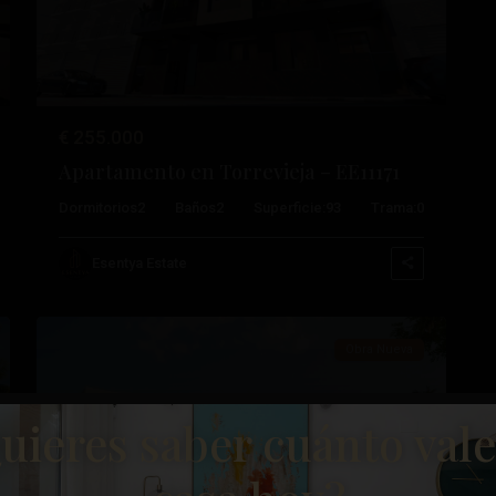
€ 255.000
Apartamento en Torrevieja – EE11171
Dormitorios
2
Baños
2
Superficie:
93
Trama:
0
Esentya Estate
22
Aspe
Obra Nueva
uieres saber cuánto vale
ximo
Anterior
Próximo