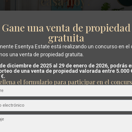
casa hoy?
Gane una venta de propiedad
€ 521.000
gratuita
Villa en Aspe – EE7857
mente Esentya Estate está realizando un concurso en el
Dormitorios
3
Baños
3
Superficie:
189
Trama:
13,172
mos una venta de propiedad gratuita.
guir un
valoración gratuita y sin com
Centro
,
Esentya Estate
 de diciembre de 2025 al 29 de enero de 2026, podrás e
7
Aspe
sorteo de una venta de propiedad valorada entre 5.000 
u propiedad en Costa Blanca o Costa Cá
 €.
ellena el formulario para participar en el concurs
tro equipo analiza el mercado y te guía
Obra Nueva
vender al mejor precio posible
.
ximo
Anterior
Próximo