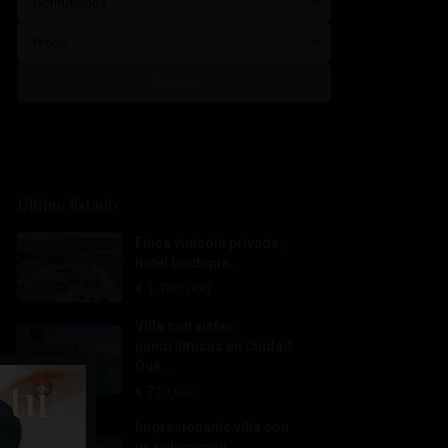
Dorm/Baños
Precio
Buscar
Último listado
Finca vinícola privada,
hotel boutique...
€ 1.700.000
Villa con vistas
panorámicas en Ciudad
Que...
 tu
€ 729.000
Impresionante villa con
una ubicación