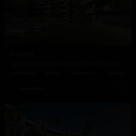
Anterior
Próximo
€ 450.000
Apartamento en La Manga Club – EE12248
Dormitorios
3
Baños
2
Superficie:
119
Trama:
81
La
Manga
Esentya Estate
Club
Obra Nueva