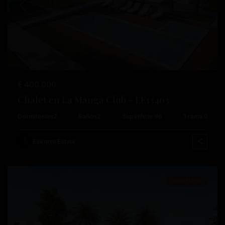
Anterior
Próximo
€ 400.000
Chalet en La Manga Club – EE13403
Dormitorios
2
Baños
2
Superficie:
96
Trama:
0
La
Manga
Esentya Estate
Club
Obra Nueva