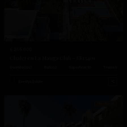
Anterior
Próximo
€ 365.000
Chalet en La Manga Club – EE13401
Dormitorios
2
Baños
2
Superficie:
95
Trama:
0
La
Manga
Esentya Estate
Club
Obra Nueva