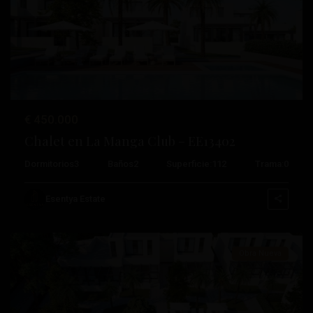
Anterior
Próximo
€ 450.000
Chalet en La Manga Club – EE13402
Dormitorios
3
Baños
2
Superficie:
112
Trama:
0
La
Manga
Esentya Estate
Club
Obra Nueva