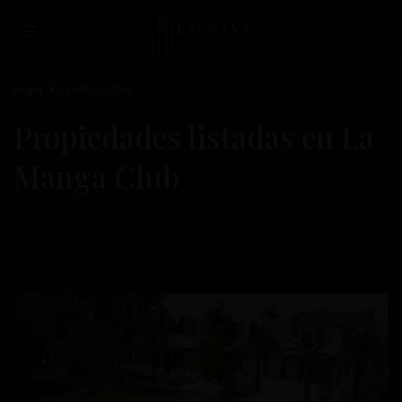
Hogar
La Manga Club
Propiedades listadas en La
Manga Club
La
Lo más nuevo primero
Manga
Club
Obra Nueva