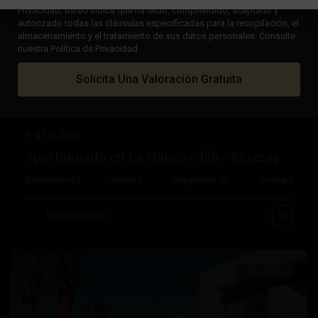
Privacidad, usted indica que ha leído, comprendido, aceptado y
autorizado todas las cláusulas especificadas para la recopilación, el
Anterior
Próximo
almacenamiento y el tratamiento de sus datos personales. Consulte
nuestra Política de Privacidad.
Solicita Una Valoración Gratuita
€ 410.000
Apartamento en La Manga Club – EE12244
Dormitorios
2
Baños
2
Superficie:
96
Trama:
0
La
Manga
Esentya Estate
Club
Obra Nueva