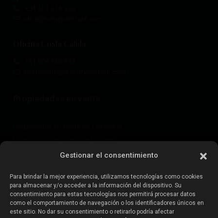
+34 601 614 830
info@esentyaestate.com
Oficina Costa Cálida
+34 604 480 443
costacalida@esentyaestate.com
Propiedades en venta:
Propiedades en venta en Torrevieja
Propiedades en venta en La Zenia
Propiedades en venta en Cabo Roig
Gestionar el consentimiento
Para brindar la mejor experiencia, utilizamos tecnologías como cookies
para almacenar y/o acceder a la información del dispositivo. Su
Vende tu propiedad
:
consentimiento para estas tecnologías nos permitirá procesar datos
como el comportamiento de navegación o los identificadores únicos en
este sitio. No dar su consentimiento o retirarlo podría afectar
Vender propiedad en La Mata