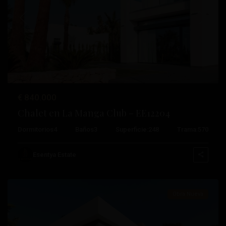
Anterior
Próximo
€ 840.000
Chalet en La Manga Club – EE12204
Dormitorios
4
Baños
3
Superficie:
248
Trama:
570
La
Manga
Esentya Estate
Club
Obra Nueva