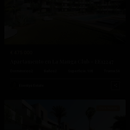
Anterior
Próximo
€ 475.000
Apartamento en La Manga Club – EE12247
Dormitorios
2
Baños
2
Superficie:
108
Trama:
56
La
Manga
Esentya Estate
Club
Obra Nueva