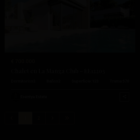
Anterior
Próximo
€ 700.000
Chalet en La Manga Club – EE12203
Dormitorios
3
Baños
2
Superficie:
123
Trama:
570
Esentya Estate
1
2