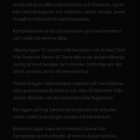
Breda och ljusa villor med 4 sovrum och 4 badrum, öppet
kök med vardagsrum och matplats, vacker terrass, privat
trädgård med pool och parkeringsplats.
Kombinationen av trä och natursten gör huset modernt
och rustikt på samma gång.
Villorna ligger 10 minuter från Benidorm och endast 2 km
från Finestrat. Resan till Tierra Mitica där du kan tillbringa
trevlig tid med familjen tar 6 minuter. Detta läge gör det
till ett utmärkt val för ett semesterhus.
Finestrat ligger i Marina Baixa-regionen på Costa Blanca,
nära grannstaden Benidorm och cirka 40 kilometer från
staden Alicante och den internationella flygplatsen.
Byn ligger på Puig Campanas bergssida och erbjuder
vacker utsikt över bergen, kusten och Medelhavet.
Benidorm ligger bara fem minuters bilresa från
fastigheterna och erbjuder all service du kan behöva,