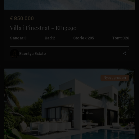
€ 850.000
Villa i Finestrat – EE13290
Sängar:
3
Bad:
2
Storlek:
295
Tomt:
326
Sierra
Esentya Estate
Cortina
,
Finestrat
Nybyggnation
Tidigare
Nästa