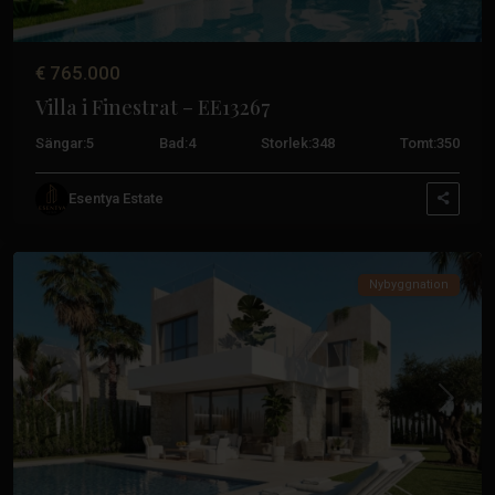
€ 765.000
Villa i Finestrat – EE13267
Sängar:
5
Bad:
4
Storlek:
348
Tomt:
350
Esentya Estate
Finestrat
Nybyggnation
Tidigare
Nästa