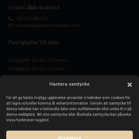
Costa Cálida-kontoret
+34 604 480 443
costacalida@esentyaestate.com
Fastigheter till salu:
Fastigheter till salu i Torrevieja
Fastigheter till salu i La Zenia
Fastigheter till salu i Cabo Roig
Hantera samtycke
För att ge bästa möjliga upplevelse använder vi tekniker som cookies för
Sälj din fastighet
:
att lagra och/eller komma åt enhetsinformation. Genom att samtycke till
dessa tekniker kan vi behandla data som surfbeteende eller unika ID:n på
denna webbplats. Att inte samtycka eller återkalla samtycke kan påverka
Sälj fastighet i La Mata
vissa funktioner negativt.
Sälj fastighet i Cabo Roig
Sälj fastighet i Playa Flamenca
Acceptera