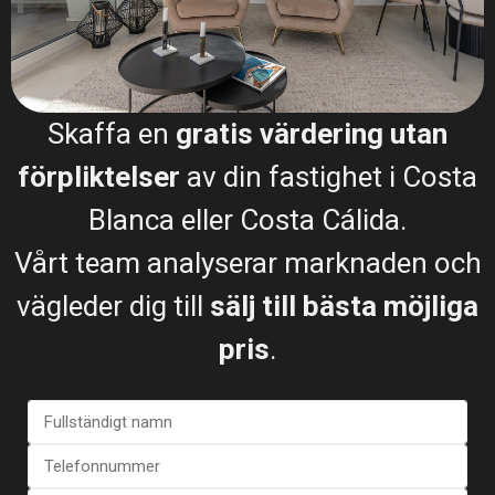
Skaffa en
gratis värdering utan
förpliktelser
av din fastighet i Costa
Jag samtycker till
GDPR-villkor
Blanca eller Costa Cálida.
Vårt team analyserar marknaden och
Samtal
vägleder dig till
sälj till bästa möjliga
WhatsApp
pris
.
Planritningar