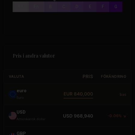
A+
En
B
C
D
E
F
G
Pris i andra valutor
PRIS
VALUTA
FÖRÄNDRING
euro
EUR 840,000
bas
Euro
USD
USD 968,940
-0.06% ↘
Amerikansk dollar
GBP