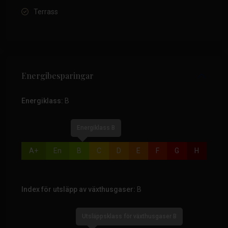
Terrass
Energibesparingar
Energiklass:
B
Energiklass B
A+
En
B
C
D
E
F
G
H
Index för utsläpp av växthusgaser:
B
Utsläppsklass för växthusgaser B