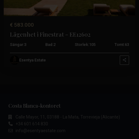
€ 583.000
Lägenhet i Finestrat – EE12602
Sängar:
3
Bad:
2
Storlek:
105
Tomt:
63
Esentya Estate
Costa Blanca-kontoret
Calle Mayor, 11, 03188 - La Mata, Torrevieja (Alicante)
+34 601 614 830
info@esentyaestate.com