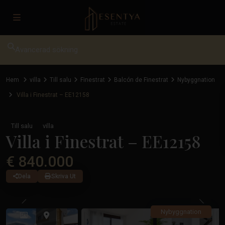
Avancerad sökning
Hem
villa
Till salu
Finestrat
Balcón de Finestrat
Nybyggnation
Villa i Finestrat – EE12158
Till salu
villa
Villa i Finestrat – EE12158
€ 840.000
Dela
Skriva Ut
Tidigare
Tidiga
Nybyggnation