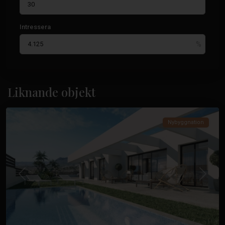
Intressera
Liknande objekt
Finestrat
Nybyggnation
Tidigare
Nästa