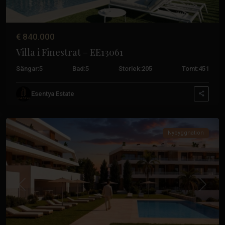
€ 840.000
Villa i Finestrat – EE13061
Sängar:
5
Bad:
5
Storlek:
205
Tomt:
451
Balcón
de
Esentya Estate
Finestrat
,
Finestrat
Nybyggnation
Tidigare
Nästa