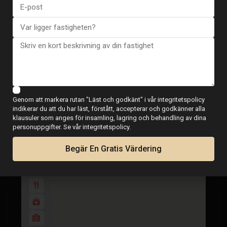
Karta
Genom att markera rutan "Läst och godkänt" i vår integritetspolicy
indikerar du att du har läst, förstått, accepterar och godkänner alla
Villa i Finestrat – EE12158
klausuler som anges för insamling, lagring och behandling av dina
€ 840.000
personuppgifter. Se vår integritetspolicy.
4 BD
4 BA
168
Begär En Gratis Värdering