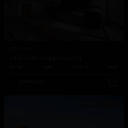
Tidigare
Nästa
€ 218.000
Radhus i Torrevieja – EE12304
Sängar:
2
Bad:
2
Storlek:
75
Tomt:
0
Cabo
Cervera
,
Esentya Estate
Torrevieja
Vår Fastighet
Resale