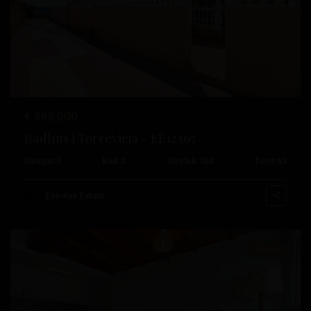
Tidigare
Nästa
€ 395.000
Radhus i Torrevieja – EE12365
Sängar:
3
Bad:
2
Storlek:
104
Tomt:
63
Cabo
Cervera
,
Esentya Estate
Torrevieja
Resale