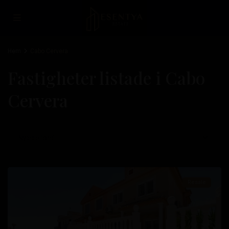
Hem
Cabo Cervera
Fastigheter listade i Cabo
Cervera
Cabo
Nyaste först
Cervera
,
Torrevieja
Resale