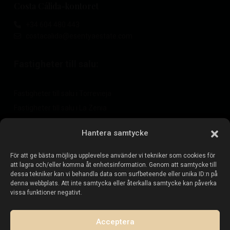
Costa Cálida-kontoret
+34 604 480 443
costacalida@esentyaestate.com
Fastigheter till salu:
Fastigheter till salu i Torrevieja
Fastigheter till salu i La Zenia
Fastigheter till salu i Cabo Roig
Hantera samtycke
För att ge bästa möjliga upplevelse använder vi tekniker som cookies för
Sälj din fastighet
:
att lagra och/eller komma åt enhetsinformation. Genom att samtycke till
dessa tekniker kan vi behandla data som surfbeteende eller unika ID:n på
denna webbplats. Att inte samtycka eller återkalla samtycke kan påverka
Sälj fastighet i La Mata
vissa funktioner negativt.
Sälj fastighet i Cabo Roig
Sälj fastighet i Playa Flamenca
Acceptera