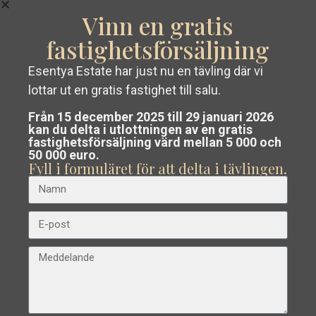
Vinn en gratis
fastighetsförsäljning
Tidigare
Nästa
Esentya Estate har just nu en tävling där vi
Skaffa en
gratis värdering utan
lottar ut en gratis fastighet till salu.
förpliktelser
av din fastighet i Costa
Från 15 december 2025 till 29 januari 2026
kan du delta i utlottningen av en gratis
Blanca eller Costa Cálida.
fastighetsförsäljning värd mellan 5 000 och
€ 189.900
50 000 euro.
Vårt team analyserar marknaden och
Lägenhet i Torrevieja – EE11520
Fyll i formuläret för att delta i tävlingen.
vägleder dig till
sälj till bästa möjliga
Sängar:
2
Bad:
1
Storlek:
65
Tomt:
0
Cabo
pris
.
Cervera
,
Esentya Estate
Torrevieja
Resale