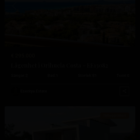
Tidigare
Nästa
€ 295.000
Lägenhet i Orihuela Costa – EE13082
Sängar:
2
Bad:
1
Storlek:
81
Tomt:
0
Campoamor
,
Orihuela
Esentya Estate
Costa
Nybyggnation