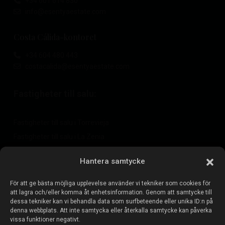
+34 601 614 830
info@esentyaestate.com
Costa Cálida-kontoret
+34 604 480 443
costacalida@esentyaestate.com
Fastigheter till salu:
Fastigheter till salu i Torrevieja
Fastigheter till salu i La Zenia
Fastigheter till salu i Cabo Roig
Hantera samtycke
För att ge bästa möjliga upplevelse använder vi tekniker som cookies för
Sälj din fastighet
:
att lagra och/eller komma åt enhetsinformation. Genom att samtycke till
dessa tekniker kan vi behandla data som surfbeteende eller unika ID:n på
denna webbplats. Att inte samtycka eller återkalla samtycke kan påverka
Sälj fastighet i La Mata
vissa funktioner negativt.