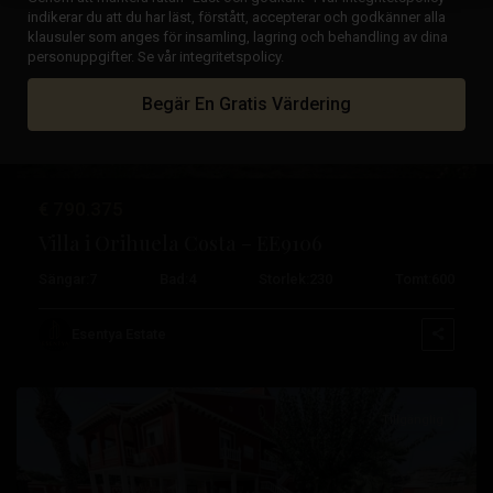
indikerar du att du har läst, förstått, accepterar och godkänner alla
klausuler som anges för insamling, lagring och behandling av dina
Tidigare
Nästa
personuppgifter. Se vår integritetspolicy.
Begär En Gratis Värdering
€ 790.375
Villa i Orihuela Costa – EE9106
Sängar:
7
Bad:
4
Storlek:
230
Tomt:
600
Campoamor
,
Orihuela
Esentya Estate
Costa
Tillgänglig