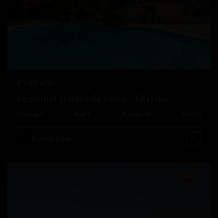
Tidigare
Nästa
€ 185.000
Lägenhet i Orihuela Costa – EE13361
Sängar:
1
Bad:
1
Storlek:
48
Tomt:
0
Campoamor
,
Orihuela
Esentya Estate
Costa
Resale