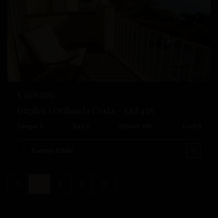
Tidigare
Nästa
€ 369.000
Duplex i Orihuela Costa – EE8438
Sängar:
3
Bad:
2
Storlek:
100
Tomt:
0
Esentya Estate
1
2