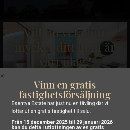
Tidigare
Nästa
Vill du veta hur
mycket ditt hem är
€ 1.500.000
värt idag?
Villa i Orihuela Costa – EE11361
Sängar:
8
Bad:
6
Storlek:
734
Tomt:
850
Campoamor
,
Vinn en gratis
Orihuela
Esentya Estate
fastighetsförsäljning
Costa
Esentya Estate har just nu en tävling där vi
Skaffa en
gratis värdering utan
Resale
lottar ut en gratis fastighet till salu.
förpliktelser
av din fastighet i Costa
Från 15 december 2025 till 29 januari 2026
kan du delta i utlottningen av en gratis