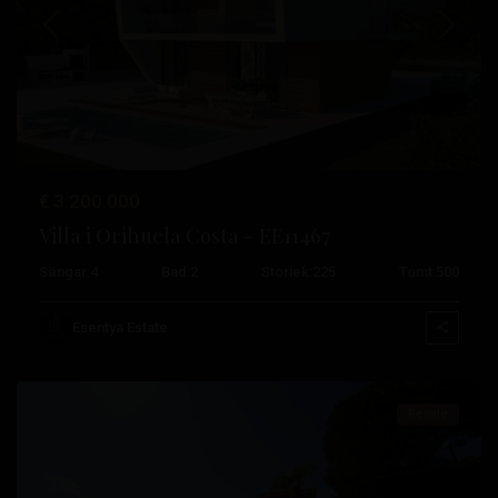
Tidigare
Nästa
€ 3.200.000
Villa i Orihuela Costa – EE11467
Sängar:
4
Bad:
2
Storlek:
225
Tomt:
500
Campoamor
,
Orihuela
Esentya Estate
Costa
Resale