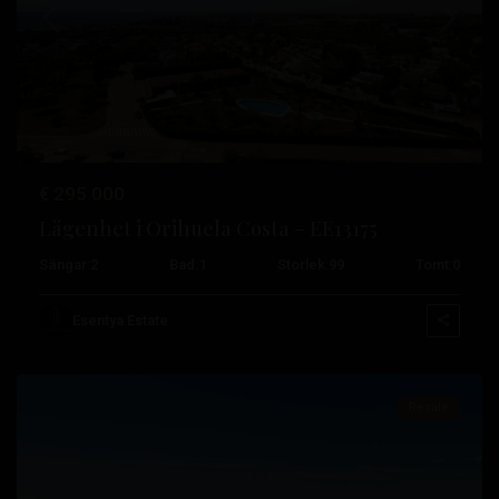
Tidigare
Nästa
€ 295.000
Lägenhet i Orihuela Costa – EE13175
Sängar:
2
Bad:
1
Storlek:
99
Tomt:
0
Campoamor
,
Orihuela
Esentya Estate
Costa
Resale