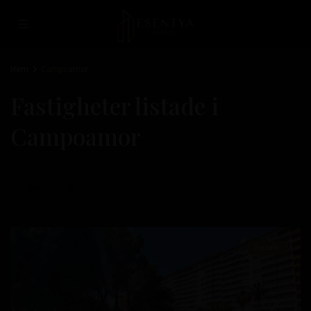
Hem
Campoamor
Fastigheter listade i
Campoamor
Campoamor
,
Nyaste först
Orihuela
Costa
Resale