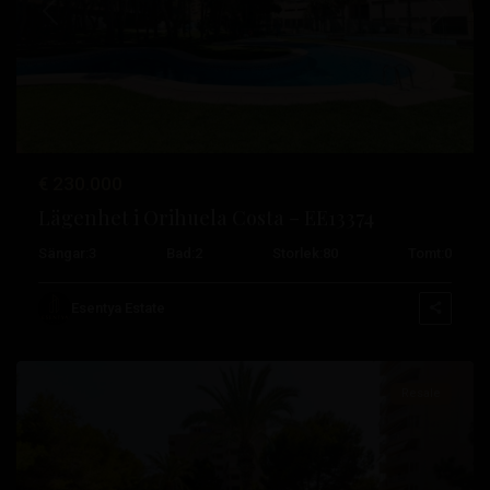
Tidigare
Nästa
€ 230.000
Lägenhet i Orihuela Costa – EE13374
Sängar:
3
Bad:
2
Storlek:
80
Tomt:
0
Campoamor
,
Orihuela
Esentya Estate
Costa
Resale