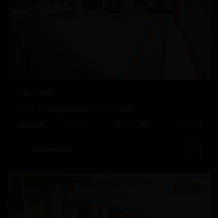
Tidigare
Nästa
€ 879.000
Villa i Campoamor – EE9329
Sängar:
5
Bad:
3
Storlek:
280
Tomt:
600
Campoamor
,
Orihuela
Esentya Estate
Costa
Resale