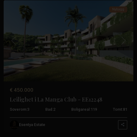
Nybygg
Tidligere
Neste
€ 450.000
Leilighet i La Manga Club – EE12248
Soverom:
3
Bad:
2
Boligareal:
119
Tomt:
81
La
Esentya Estate
Manga-
klubben