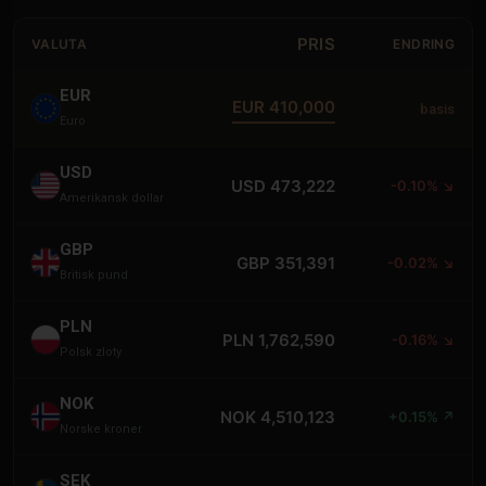
PRIS
VALUTA
ENDRING
EUR
EUR 410,000
basis
Euro
USD
USD 473,222
-0.10% ↘
Amerikansk dollar
GBP
GBP 351,391
-0.02% ↘
Britisk pund
PLN
PLN 1,762,590
-0.16% ↘
Polsk zloty
NOK
NOK 4,510,123
+0.15% ↗
Norske kroner
SEK