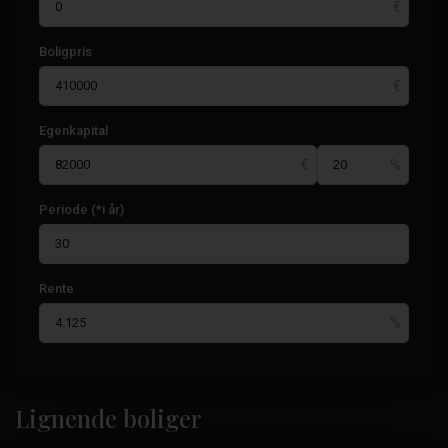
Boligpris
Egenkapital
Periode (*i år)
Rente
La
Manga-
Lignende boliger
klubben