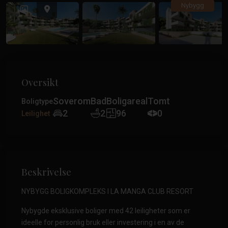
Tidligere
Tidlig
Nybygg
Oversikt
Soverom
Bad
Boligareal
Tomt
Boligtype
2
2
96
0
Leilighet
Beskrivelse
NYBYGG BOLIGKOMPLEKS I LA MANGA CLUB RESORT
Nybygde eksklusive boliger med 42 leiligheter som er
ideelle for personlig bruk eller investering i en av de