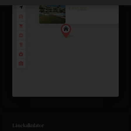
Apartment in La Manga Club – E..
€ 410.000
2 soverom
2 BA
96
Lånekalkulator