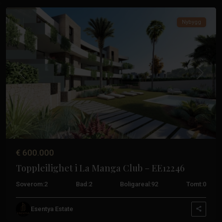
Nybygg
Tidligere
Neste
€ 600.000
Toppleilighet i La Manga Club – EE12246
Soverom:
2
Bad:
2
Boligareal:
92
Tomt:
0
La
Esentya Estate
Manga-