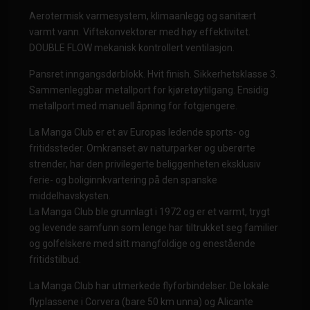
Aerotermisk varmesystem, klimaanlegg og sanitært
varmt vann. Viftekonvektorer med høy effektivitet.
DOUBLE FLOW mekanisk kontrollert ventilasjon.
Pansret inngangsdørblokk. Hvit finish. Sikkerhetsklasse 3.
Sammenleggbar metallport for kjøretøytilgang. Ensidig
metallport med manuell åpning for fotgjengere.
La Manga Club er et av Europas ledende sports- og
fritidssteder. Omkranset av naturparker og uberørte
strender, har den privilegerte beliggenheten eksklusiv
ferie- og boliginnkvartering på den spanske
middelhavskysten.
La Manga Club ble grunnlagt i 1972 og er et varmt, trygt
og levende samfunn som lenge har tiltrukket seg familier
og golfelskere med sitt mangfoldige og enestående
fritidstilbud.
La Manga Club har utmerkede flyforbindelser. De lokale
flyplassene i Corvera (bare 50 km unna) og Alicante