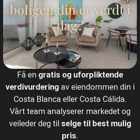
boligen din er verdt i
+34601614830
info@esentyaestate.com
dag?
Kontakt meg
Få en
gratis og uforpliktende
verdivurdering
av eiendommen din i
Costa Blanca eller Costa Cálida.
Vårt team analyserer markedet og
veileder deg til
selge til best mulig
Jeg samtykker til
GDPR-vilkår
pris
.