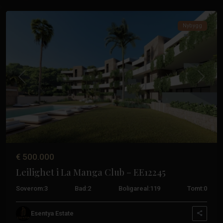
klubben
Nybygg
Tidligere
Neste
€ 500.000
Leilighet i La Manga Club – EE12245
Soverom:
3
Bad:
2
Boligareal:
119
Tomt:
0
Esentya Estate