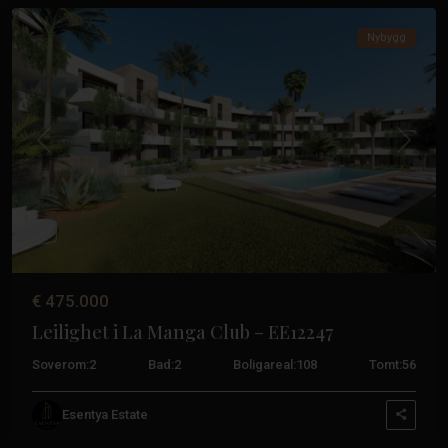
Nybygg
Tidligere
Neste
€ 475.000
Leilighet i La Manga Club – EE12247
Soverom:
2
Bad:
2
Boligareal:
108
Tomt:
56
La
Esentya Estate
Manga-
klubben