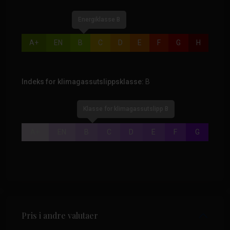
Energiklasse B
A+
EN
B
C
D
E
F
G
H
Indeks for klimagassutslippsklasse:
B
Klasse for klimagassutslipp B
A+
EN
B
C
D
E
F
G
Pris i andre valutaer