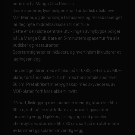
berømte La Manga Club Resorts.
Disse moderne, lyse boligene har fantastisk utsikt over
Mar Menor, og de romslige terrassene og fellesbassenget
lar deg nyte middelhavssolen til det fulle.
Dette er den siste sentrale utviklingen av nybygde boliger
på La Manga Club, bare en 5-minutters spasertur fra alle
butikker og restauranter.
Sportsrettigheter er inkludert, og hvert hjem inkluderer et
lagringsanlegg.
Innvendige dører med ett blad på 210×82,5×4 cm, av MDF-
plate, forhåndslakkert i hvitt, med horisontale spor hver
50 cm. Prefabrikert innebygd skap med skyvedører, av
MDF-plater, forhåndslakkert i hvitt.
På bad, flislegging med porselen steintøy, størrelse 60 x
30 cm, satt på en støtteflate av laminert gipsplater
innvendig vegg. I kjøkken, flislegging med porselen
steintøyfliser, størrelse 60 x 30 cm, satt på en støtteflate
av laminert gipsplater innvendig vegg.