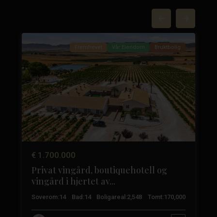
Yecla
,
84
Yecla
37
Fremhevet
Vår Eiendom
Bruktbolig
Tidligere
Neste
Neste
€ 1.700.000
Privat vingård, boutiquehotell og
vingård i hjertet av...
3
Soverom:
14
Bad:
14
Boligareal:
2,548
Tomt:
170,000