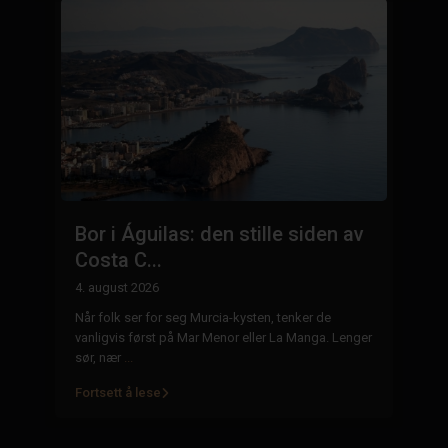
:
Bor i Águilas: den stille siden av
E
Costa C...
n
4. august 2026
29
Når folk ser for seg Murcia-kysten, tenker de
Ei
 i
vanligvis først på Mar Menor eller La Manga. Lenger
ha
sør, nær
...
mi
Fortsett å lese
Fo