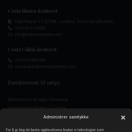
Costa Blanca-kontoret
Calle Mayor, 11, 03188 - La Mata, Torrevieja (Alicante)
+34 601 614 830
info@esentyaestate.com
Costa Cálida-kontoret
+34 604 480 443
costacalida@esentyaestate.com
Eiendommer til salgs:
Eiendommer til salgs i Torrevieja
Eiendommer til salgs i La Zenia
Eiendommer til salgs i Cabo Roig
Administrer samtykke
For å gi deg de beste opplevelsene bruker vi teknologier som