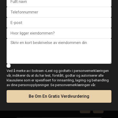
Se flere tilbakemeldinger
ESENTYA NYHETER
Ved å merke av i boksen «Lest og godtatt» i personvernerklæringen
Guide for kjøp av
vår, indikerer du at du har lest, forstått, godtar og autoriserer alle
klausulene som er spesifisert for innsamling, lagring og behandling
eiendom i Spania
av dine personopplysninger. Se personvernerklæringen vår.
Be Om En Gratis Verdivurdering