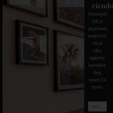
eiend
Vennligst
fyll ut
skjemaet
nedenfor,
så vil
våre
agenter
kontakte
deg
innen 24
timer.