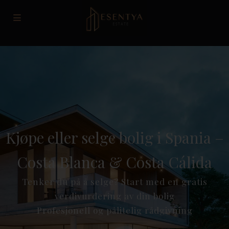
Kjøpe eller selge bolig i Spania –
Costa Blanca & Costa Cálida
Tenker du på å selge? Start med en gratis
verdivurdering av din bolig
Profesjonell og pålitelig rådgivning