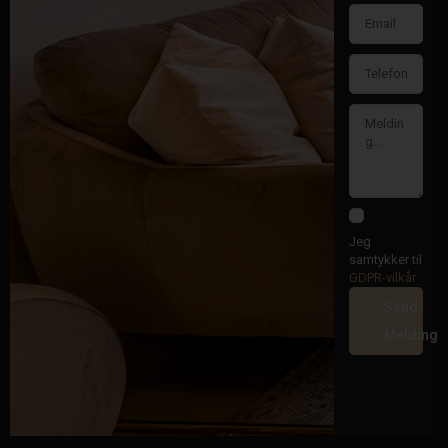
Jeg
samtykker til
GDPR-vilkår
Send
Melding