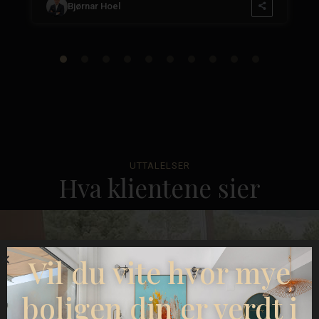
Bjørnar Hoel
UTTALELSER
Hva klientene sier
Vil du vite hvor mye
boligen din er verdt i