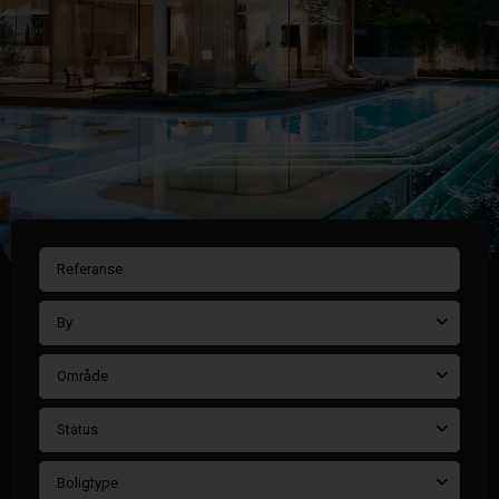
By
Område
Status
Boligtype