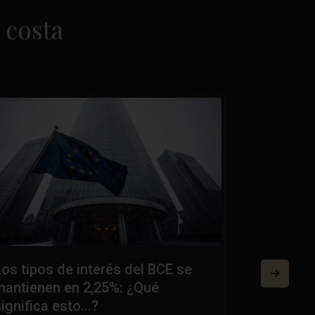
 costa
Los tipos de interés del BCE se
Certifica
mantienen en 2,25%: ¿Qué
Energétic
ignifica esto...?
España: C