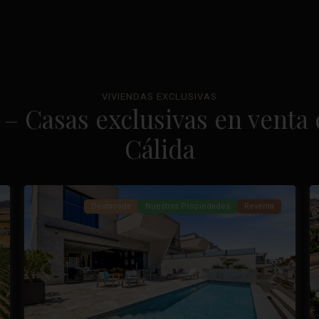
La
VIVIENDAS EXCLUSIVAS
– Casas exclusivas en venta
Marquesa
Golf
,
Cálida
Ciudad
37
Quesada
49
Destacada
Nuestras Propiedades
Reventa
óximo
Anterior
Próximo