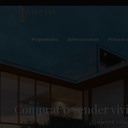
Propiedades
Sobre nosotros
Proceso 
Comprar o vender viv
¿Quieres ven