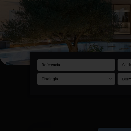
Ciud
Tipología
Dorm