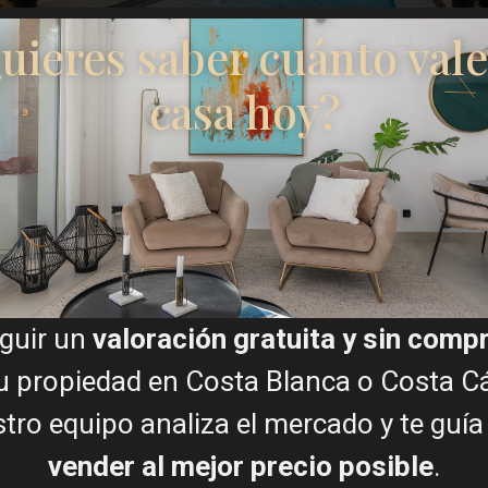
uieres saber cuánto vale
€ 729.000
casa hoy?
Vista panorámica...
Dormitorios
3
Baños
5
Superficie:
252
Trama:
300
Runar Wilhelmsen
guir un
valoración gratuita y sin com
u propiedad en Costa Blanca o Costa Cá
tro equipo analiza el mercado y te guía
TESTIMONIOS
vender al mejor precio posible
.
Lo que dicen los clientes