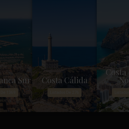
Costa 
anca Sur
Costa Cálida
No
 De 1369
Listados De 276
Listado