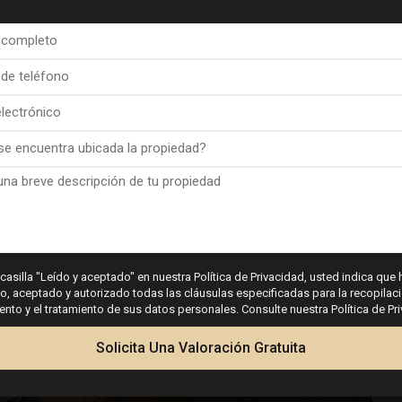
nd bought an apartment though Esentya Estate agents in La Mata, I had the p
ina Dahl who I found very approachable and professional, she listened to my 
 buy, needless to say she delivered on both and now I have a beautiful apartm
l for, I would certainly recommend Esentya and (Christina Dahl) if I was thinkin
 casilla "Leído y aceptado" en nuestra Política de Privacidad, usted indica que 
 aceptado y autorizado todas las cláusulas especificadas para la recopilaci
buying a property in Spain.
to y el tratamiento de sus datos personales. Consulte nuestra Política de Pr
One happy customer. James
Solicita Una Valoración Gratuita
Leonard James