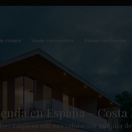
de compra
Vende con nosotros
Trabaja con Esentya
ienda en España – Costa 
der? Empieza con una valoración gratuita de