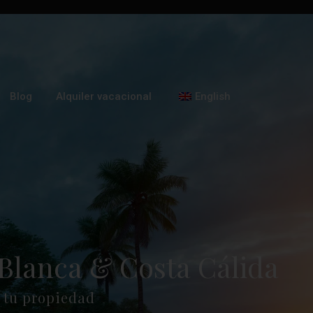
Blog
Alquiler vacacional
English
Blanca & Costa Cálida
 tu propiedad