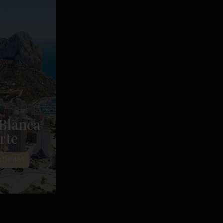
Blanca
rte
s De 469