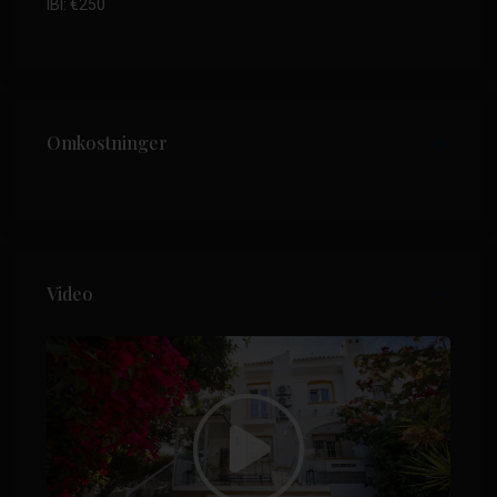
IBI: €250
Omkostninger
Video