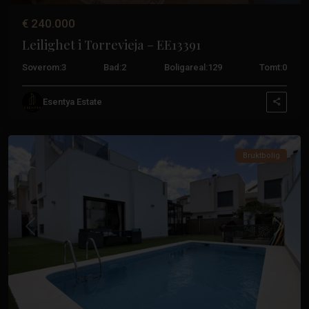
€ 240.000
Leilighet i Torrevieja – EE13391
Soverom:
3
Bad:
2
Boligareal:
129
Tomt:
0
Aguas
Esentya Estate
Nuevas
,
Torrevieja
Bruktbolig
Tidligere
Neste