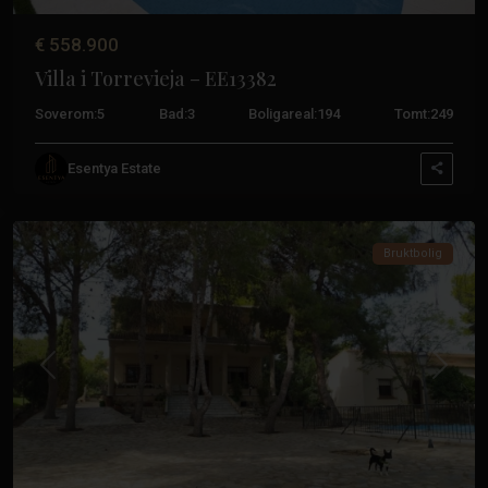
€ 558.900
Villa i Torrevieja – EE13382
Soverom:
5
Bad:
3
Boligareal:
194
Tomt:
249
Los
Esentya Estate
Balcones
,
Torrevieja
Bruktbolig
Tidligere
Neste