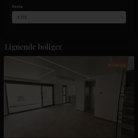
Rente
Paseo
Maritimo
,
Lignende boliger
Torrevieja
Bruktbolig
Tidligere
Neste