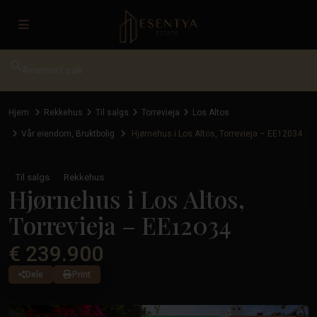
Avansert søk
Hjem
Rekkehus
Til salgs
Torrevieja
Los Altos
Vår eiendom
,
Bruktbolig
Hjørnehus i Los Altos, Torrevieja – EE12034
Til salgs
Rekkehus
Hjørnehus i Los Altos,
Torrevieja – EE12034
€ 239.900
Dele
Print