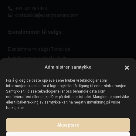
+34 604 480 443
costacalida@esentyaestate.com
Eiendommer til salgs:
Eiendommer til salgs i Torrevieja
Eiendommer til salgs i La Zenia
Eiendommer til salgs i Cabo Roig
Administrer samtykke
For å gi deg de beste opplevelsene bruker vi teknologier som
informasjonskapsler for å lagre og/eller få tilgang til enhetsinformasjon.
Selg eiendommen din
:
Samtykke til disse teknologiene lar oss behandle data som
nettleseratferd eller unike ID-er på dette nettstedet. Manglende samtykke
eller tilbaketrekking av samtykke kan ha negativ innvirkning på visse
Selg eiendom i La Mata
funksjoner.
Selg eiendom i Cabo Roig
Selg eiendom i Playa Flamenca
Akseptere
Selg eiendom i Torrevieja