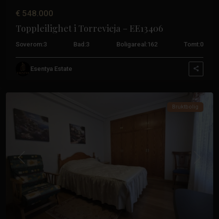
€ 548.000
Toppleilighet i Torrevieja – EE13406
Soverom:
3
Bad:
3
Boligareal:
162
Tomt:
0
Esentya Estate
Acequión
,
Torrevieja
Bruktbolig
Tidligere
Neste