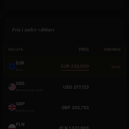
Pris i andre valutaer
PRIS
VALUTA
ENDRING
EUR
EUR 239,900
basis
Euro
USD
USD 277,123
-
Amerikansk dollar
GBP
GBP 205,753
-
Britisk pund
PLN
PLN 1,031,968
-