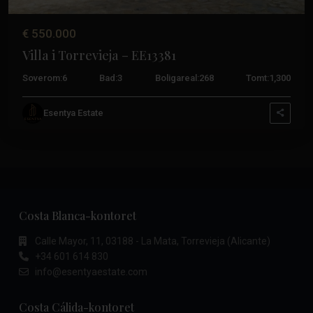
€ 550.000
Villa i Torrevieja – EE13381
Soverom:
6
Bad:
3
Boligareal:
268
Tomt:
1,300
Esentya Estate
Costa Blanca-kontoret
Calle Mayor, 11, 03188 - La Mata, Torrevieja (Alicante)
+34 601 614 830
info@esentyaestate.com
Costa Cálida-kontoret