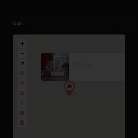
Kart
Corner townhouse in Los Altos,..
€ 239.900
2 soverom
2 BA
86