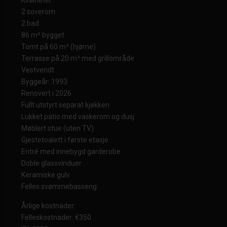
2 soverom
2 bad
86 m² bygget
Tomt på 60 m² (hjørne)
Terrasse på 20 m² med grillområde
Vestvendt
Byggeår: 1993
Renovert i 2026
Fullt utstyrt separat kjøkken
Lukket patio med vaskerom og dusj
Møblert stue (uten TV)
Gjestetoalett i første etasje
Entré med innebygd garderobe
Doble glassvinduer
Keramiske gulv
Felles svømmebasseng
Årlige kostnader:
Felleskostnader: €350