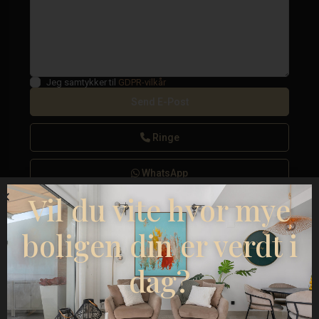
Jeg samtykker til
GDPR-vilkår
Ringe
WhatsApp
Vil du vite hvor mye
boligen din er verdt i
Plantegninger
dag?