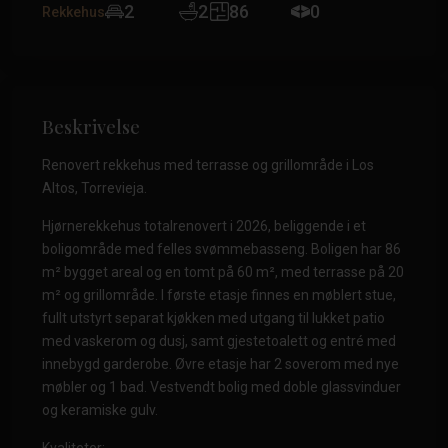
2
2
86
0
Rekkehus
Beskrivelse
Renovert rekkehus med terrasse og grillområde i Los
Altos, Torrevieja.
Hjørnerekkehus totalrenovert i 2026, beliggende i et
boligområde med felles svømmebasseng. Boligen har 86
m² bygget areal og en tomt på 60 m², med terrasse på 20
m² og grillområde. I første etasje finnes en møblert stue,
fullt utstyrt separat kjøkken med utgang til lukket patio
med vaskerom og dusj, samt gjestetoalett og entré med
innebygd garderobe. Øvre etasje har 2 soverom med nye
møbler og 1 bad. Vestvendt bolig med doble glassvinduer
og keramiske gulv.
Kvaliteter: