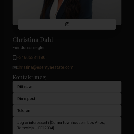
Christina Dahl
Eiendomsmegler
+34605381180
christina@esentyaestate.com
Kontakt meg