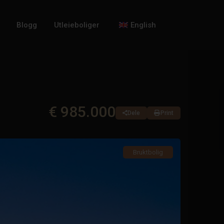
Blogg
Utleieboliger
English
€ 985.000
Dele
Print
Bruktbolig