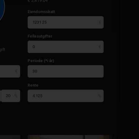
€
3,819.04
Eiendomsskatt
Fellesutgifter
ift
Periode (*i år)
La
Manga
Del
Rente
Mar
Menor
,
La
Manga
Del
Mar
17
Menor