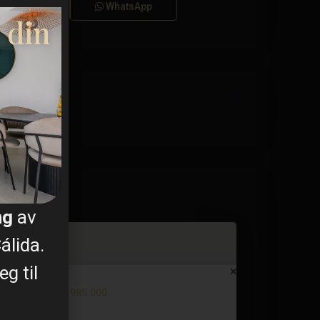
Ringe
WhatsApp
 din
ng
av
álida.
g til
Villa in La Manga del Mar Meno...
€ 985.000
9 BD
5 BA
379