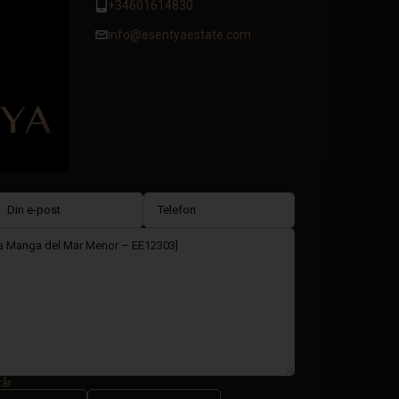
+34601614830
info@esentyaestate.com
kår