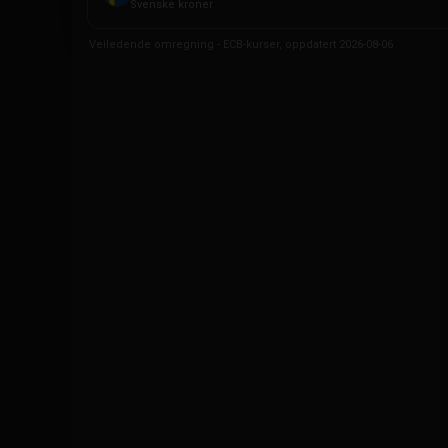
Svenske kroner
Veiledende omregning - ECB-kurser, oppdatert 2026-08-06