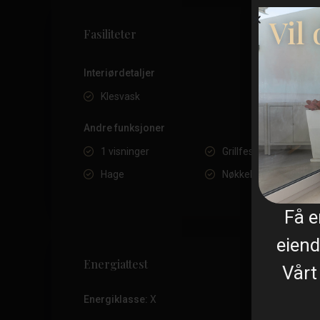
Vil
Fasiliteter
Interiørdetaljer
Klesvask
Andre funksjoner
1 visninger
Grillfest
Hage
Nøkkelklar
Få 
eiend
Energiattest
Vårt
Energiklasse:
X