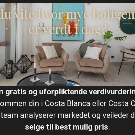
 du vite hvor mye boligen
er verdt i dag?
Plantegninger
Møblert
Kart
en
gratis og uforpliktende verdivurderi
ommen din i Costa Blanca eller Costa C
 team analyserer markedet og veileder de
selge til best mulig pris
.