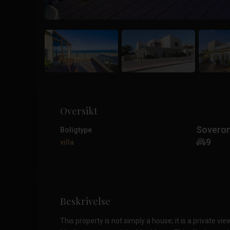
Oversikt
Sovero
Boligtype
9
villa
Beskrivelse
This property is not simply a house; it is a private vi