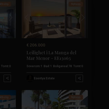
ktbolig
Nybygg
Neste
Tidligere
Neste
€ 206.000
Leilighet i La Manga del
Mar Menor – EE13063
Veneziola
,
La
Tomt:
0
Soverom:
1
Bad:
1
Boligareal:
78
Tomt:
0
Manga
Del
Esentya Estate
Mar
51
Menor
ktbolig
Nybygg