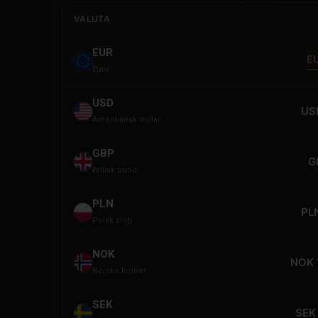
VALUTA
EUR
E
Euro
USD
US
Amerikansk dollar
GBP
G
Britisk pund
PLN
PL
Polsk zloty
NOK
NOK 
Norske kroner
SEK
SEK