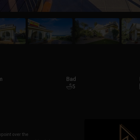
m
Bad
5
ewpoint over the