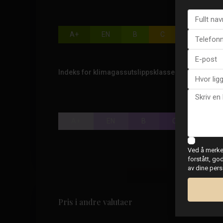
A+
EN
B
C
D
E
Indeks for klimagassutslippsklasse:
X
A+
EN
B
C
D
Ved å merke 
forstått, go
av dine per
Pris i andre valutaer