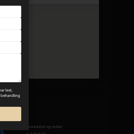
ar lest,
g behandling
Hovedstol og renter