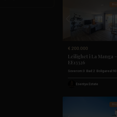
Bru
Tidligere
€ 200.000
Leilighet i La Manga –
Costa
EE13326
Cálida
,
La
Soverom:
3
Bad:
2
Boligareal:
93
Manga
Del
Esentya Estate
Mar
51
Menor
Bru