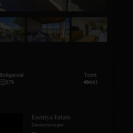
Boligareal
Tomt
379
661
Esentya Estate
Eiendomsmegler