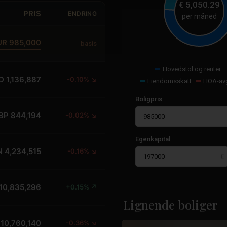
€
5,050.29
PRIS
ENDRING
per måned
UR 985,000
basis
Hovedstol og renter
D 1,136,887
-0.10% ↘
Eiendomsskatt
HOA-avg
Boligpris
BP 844,194
-0.02% ↘
Egenkapital
Costa
N 4,234,515
-0.16% ↘
Cálida
,
La
Manga
10,835,296
+0.15% ↗
Del
Mar
Lignende boliger
34
Menor
 10,760,140
-0.36% ↘