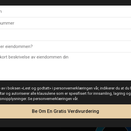
F
G
H
E
F
G
av i boksen «Lest og godtatt» i personvernerklæringen vår, indikerer du at du h
dtar og autoriserer alle klausulene som er spesifisert for innsamling, lagring o
sonopplysninger. Se personvernerklæringen vår.
Lånekalkulator
Be Om En Gratis Verdivurdering