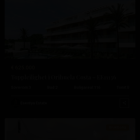
Tidligere
Neste
€ 625.000
Toppleilighet i Orihuela Costa – EE11136
Playa
Soverom:
3
Bad:
2
Boligareal:
116
Tomt:
0
Flamenca
,
Orihuela
Esentya Estate
Costa
Bruktbolig