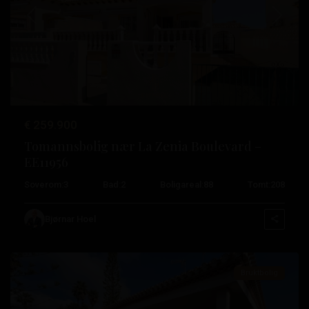
Tidligere
Neste
€ 259.900
Tomannsbolig nær La Zenia Boulevard –
EE11956
Playa
Soverom:
3
Bad:
2
Boligareal:
88
Tomt:
208
Flamenca
,
Orihuela
Bjørnar Hoel
Costa
Bruktbolig