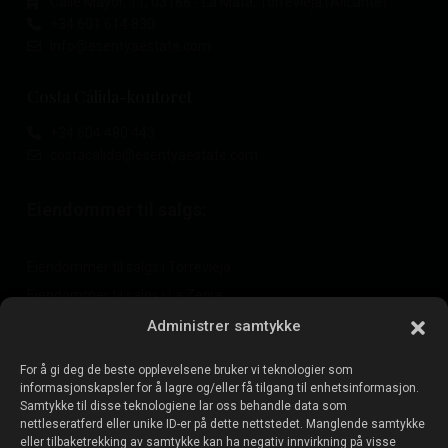
Calle Mayor, 11, 03188 - La Mata, Torrevieja (Alicante)
+34 601 614 830
info@esentyaestate.com
Costa Cálida-kontoret
+34 604 480 443
costacalida@esentyaestate.com
Eiendommer til salgs:
Eiendommer til salgs i Torrevieja
Eiendommer til salgs i La Zenia
Eiendommer til salgs i Cabo Roig
Administrer samtykke
For å gi deg de beste opplevelsene bruker vi teknologier som
informasjonskapsler for å lagre og/eller få tilgang til enhetsinformasjon.
Selg eiendommen din
:
Samtykke til disse teknologiene lar oss behandle data som
nettleseratferd eller unike ID-er på dette nettstedet. Manglende samtykke
eller tilbaketrekking av samtykke kan ha negativ innvirkning på visse