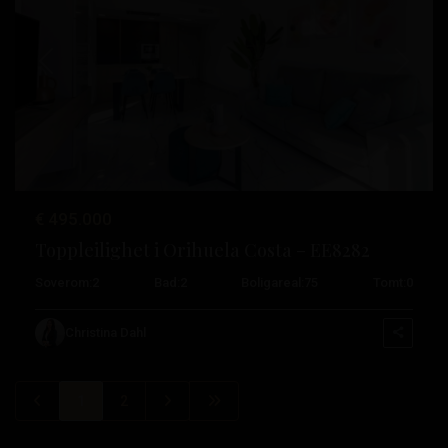
Tidligere
Neste
€ 495.000
Toppleilighet i Orihuela Costa – EE8282
Soverom:
2
Bad:
2
Boligareal:
75
Tomt:
0
Christina Dahl
1
2