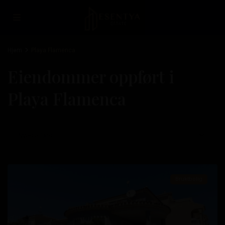
Hjem
Playa Flamenca
Eiendommer oppført i
Playa Flamenca
Playa
Flamenca
,
Nyeste først
Orihuela
Costa
Bruktbolig