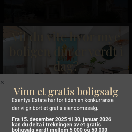
Tidligere
Neste
Vil du vite hvor mye
boligen din er verdt i
dag?
€ 540.000
Villa i Playa Flamenca – EE11636
Playa
Soverom:
3
Bad:
2
Boligareal:
130
Tomt:
369
Flamenca
,
Vinn et gratis boligsalg
Orihuela
Esentya Estate
Esentya Estate har for tiden en konkurranse
Costa
der vi gir bort et gratis eiendomssalg.
Få en
gratis og uforpliktende
Bruktbolig
Fra 15. desember 2025 til 30. januar 2026
verdivurdering
av eiendommen din i
kan du delta i trekningen av et gratis
boligsalg verdt mellom 5 000 og 50 000