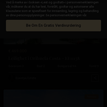
Ved å merke av i boksen «Lest og godtatt» i personvernerklæringen
vår, indikerer du at du har lest, forstått, godtar og autoriserer alle
klausulene som er spesifisert for innsamling, lagring og behandling
av dine personopplysninger. Se personvernerklæringen vår.
Tidligere
Neste
Be Om En Gratis Verdivurdering
€ 469.000
Leilighet i Orihuela Costa – EE11138
Playa
Soverom:
3
Bad:
2
Boligareal:
94
Tomt:
0
Flamenca
,
Orihuela
Esentya Estate
Costa
Nybygg