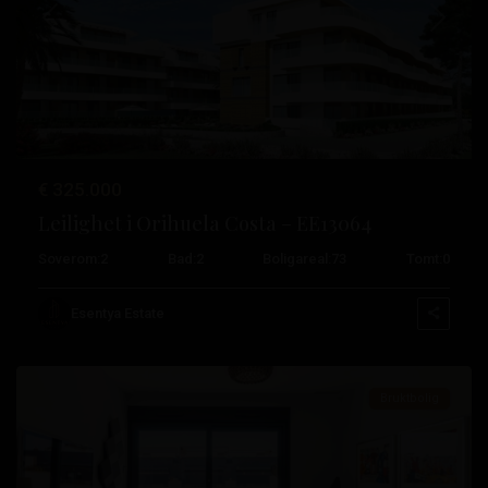
Tidligere
Neste
€ 325.000
Leilighet i Orihuela Costa – EE13064
Playa
Soverom:
2
Bad:
2
Boligareal:
73
Tomt:
0
Flamenca
,
Orihuela
Esentya Estate
Costa
Bruktbolig