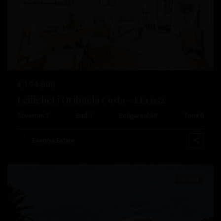
Tidligere
Neste
€ 194.800
Leilighet i Orihuela Costa – EE13152
Playa
Soverom:
2
Bad:
1
Boligareal:
68
Tomt:
0
Flamenca
,
Orihuela
Esentya Estate
Costa
Nybygg