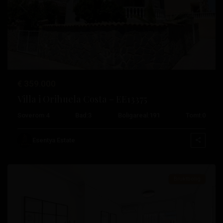
Tidligere
Neste
€ 359.000
Villa i Orihuela Costa – EE13375
Playa
Soverom:
4
Bad:
3
Boligareal:
191
Tomt:
0
Flamenca
,
Orihuela
Esentya Estate
Costa
Bruktbolig