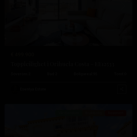
Tidligere
Neste
€ 499.900
Toppleilighet i Orihuela Costa – EE12533
Playa
Soverom:
2
Bad:
2
Boligareal:
95
Tomt:
0
Flamenca
,
Orihuela
Esentya Estate
Costa
Vår Eiendom
Bruktbolig
Reservert