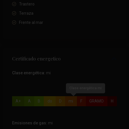
Trastero
Terraza
Frente al mar
Certificado energetico
Clase energética:
mi
Clase energética mi
A+
A
B
do
D
mi
F
GRAMO
H
Emisiones de gas:
mi