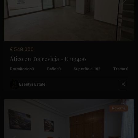
Anterior
Próxim
€ 548.000
Ático en Torrevieja – EE13406
Dormitorios
3
Baños
3
Superficie:
162
Trama:
0
Esentya Estate
Acequión
,
Torrevieja
Reventa