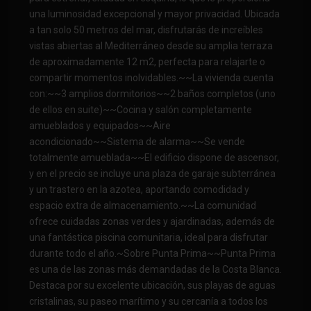
una luminosidad excepcional y mayor privacidad. Ubicada
a tan solo 50 metros del mar, disfrutarás de increíbles
vistas abiertas al Mediterráneo desde su amplia terraza
de aproximadamente 12 m2, perfecta para relajarte o
compartir momentos inolvidables.~~La vivienda cuenta
con:~~3 amplios dormitorios~~2 baños completos (uno
de ellos en suite)~~Cocina y salón completamente
amueblados y equipados~~Aire
acondicionado~~Sistema de alarma~~Se vende
totalmente amueblada~~El edificio dispone de ascensor,
y en el precio se incluye una plaza de garaje subterránea
y un trastero en la azotea, aportando comodidad y
espacio extra de almacenamiento.~~La comunidad
ofrece cuidadas zonas verdes y ajardinadas, además de
una fantástica piscina comunitaria, ideal para disfrutar
durante todo el año.~Sobre Punta Prima~~Punta Prima
es una de las zonas más demandadas de la Costa Blanca.
Destaca por su excelente ubicación, sus playas de aguas
cristalinas, su paseo marítimo y su cercanía a todos los