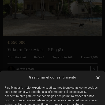
Calle Mayor, 11, 03188 - La Mata, Torrevieja (Alicante)
+34 601 614 830
Anterior
Próxim
info@esentyaestate.com
Oficina Costa Cálida
+34 604 480 443
costacalida@esentyaestate.com
€ 550.000
Villa en Torrevieja – EE13381
Propiedades en venta:
Dormitorios
6
Baños
3
Superficie:
268
Trama:
1,300
Propiedades en venta en Torrevieja
Esentya Estate
Propiedades en venta en La Zenia
Propiedades en venta en Cabo Roig
Gestionar el consentimiento
Para brindar la mejor experiencia, utilizamos tecnologías como cookies
para almacenar y/o acceder a la información del dispositivo. Su
Vende tu propiedad
:
consentimiento para estas tecnologías nos permitirá procesar datos
como el comportamiento de navegación o los identificadores únicos en
este sitio. No dar su consentimiento o retirarlo podría afectar