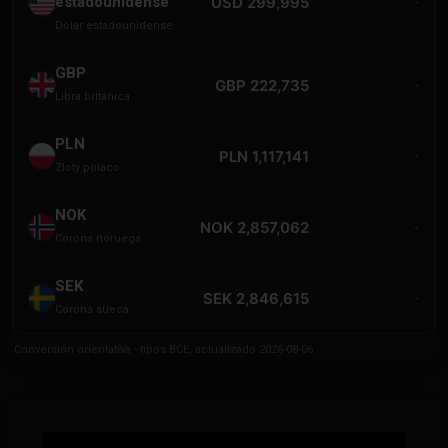
estadounidense
USD 299,995
-
Dólar estadounidense
GBP
GBP 222,735
-
Libra británica
PLN
PLN 1,117,141
-
Zloty polaco
NOK
NOK 2,857,062
-
Corona noruega
SEK
SEK 2,846,615
-
Corona sueca
Conversión orientativa - tipos BCE, actualizado 2026-08-06