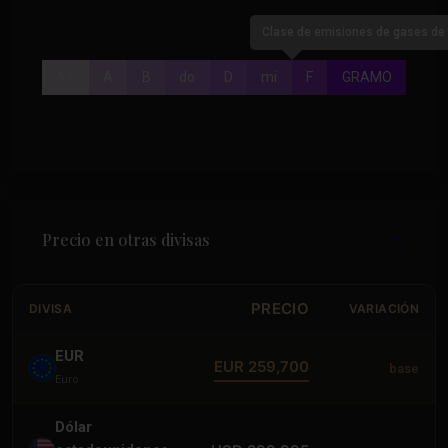
Clase de emisiones de gases de 
A+
A
B
do
D
mi
F
GRAMO
Precio en otras divisas
PRECIO
DIVISA
VARIACIÓN
EUR
EUR 259,700
base
Euro
Dólar