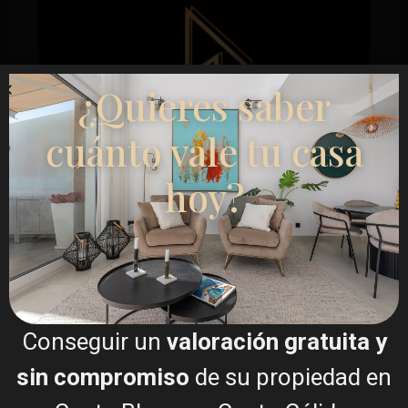
¿Quieres saber
cuánto vale tu casa
hoy?
Esentya Estate
Agente inmobiliario
+34601614830
info@esentyaestate.com
Conseguir un
valoración gratuita y
Contáctame
sin compromiso
de su propiedad en