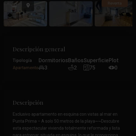
Anterior
Anteri
Reventa
Descripción general
Dormitorios
Baños
Superficie
Plot
Tipología
3
2
75
0
Apartamento
Descripción
Exclusivo apartamento en esquina con vistas al mar en
Punta Prima – A solo 50 metros de la playa~~Descubre
esta espectacular vivienda totalmente reformada y lista
para estrenar, situada en esquina, lo que le proporciona