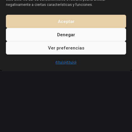
Vender propiedad en La Mata
negativamente a ciertas características y funciones.
Vender propiedad en Cabo Roig
Vender propiedad en Playa Flamenca
Aceptar
Vender propiedad en Torrevieja
Denegar
Ver preferencias
Copyright. Todos los derechos reservados
Esentya Estate
{título}
{título}
Nota Legal |
Política de privacidad |
Política de Cookies