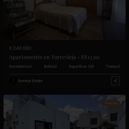
Anterior
Próxim
€ 240.000
Apartamento en Torrevieja – EE13391
Dormitorios
3
Baños
2
Superficie:
129
Trama:
0
Aguas
Esentya Estate
Nuevas
,
Torrevieja
Reventa