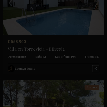
Anterior
Próxim
€ 558.900
Villa en Torrevieja – EE13382
Dormitorios
5
Baños
3
Superficie:
194
Trama:
249
Los
Esentya Estate
Balcones
,
Torrevieja
Reventa
Oficina Costa Blanca