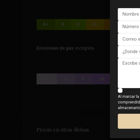
A+
A
B
do
D
mi
Emisiones de gas:
incógnita
A+
A
B
do
D
m
Al marcar la
comprendido,
almacenamien
Precio en otras divisas