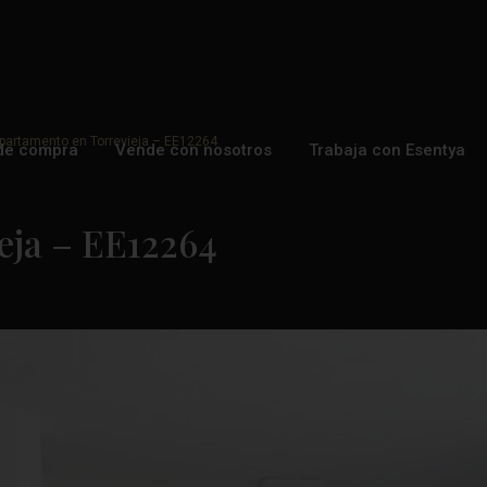
partamento en Torrevieja – EE12264
de compra
Vende con nosotros
Trabaja con Esentya
eja – EE12264