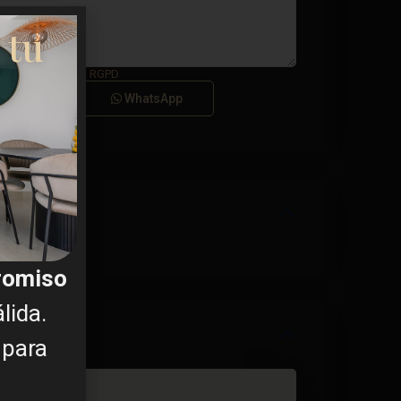
 tu
a el
Términos del RGPD
Llamar
WhatsApp
promiso
lida.
 para