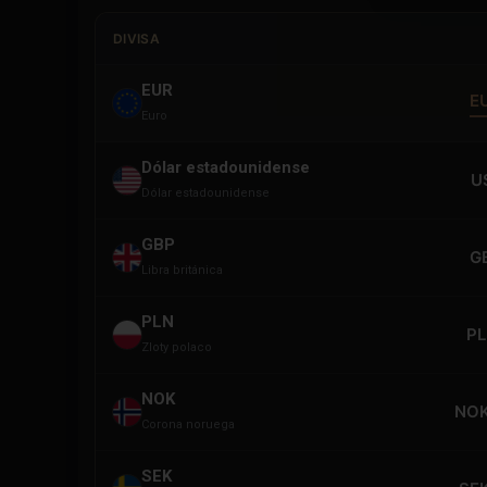
DIVISA
EUR
E
Euro
Dólar estadounidense
U
Dólar estadounidense
GBP
G
Libra británica
PLN
PL
Zloty polaco
NOK
NOK
Corona noruega
SEK