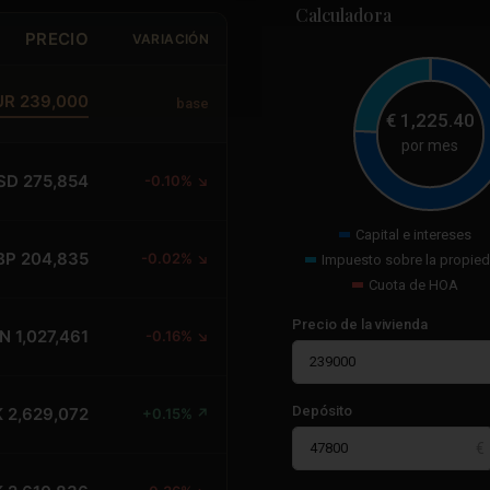
Calculadora
PRECIO
VARIACIÓN
UR 239,000
base
€
1,225.40
por mes
SD 275,854
-0.10% ↘
Capital e intereses
BP 204,835
-0.02% ↘
Impuesto sobre la propie
Cuota de HOA
Precio de la vivienda
N 1,027,461
-0.16% ↘
Depósito
 2,629,072
+0.15% ↗