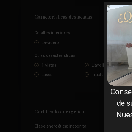
¿Q
Características destacadas
Detalles interiores
Lavadero
Otras características
1 Vistas
Llave lista
Luces
Trastero
Conse
de s
Certificado energetico
Nues
Clase energética:
incógnita