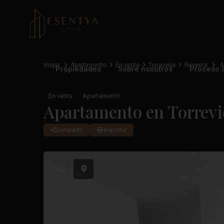
Hogar
Apartamento
En venta
Torrevieja
Reventa
A
Propiedades
Sobre nosotros
Proceso 
En venta
Apartamento
Apartamento en Torrevi
Compartir
Imprimir