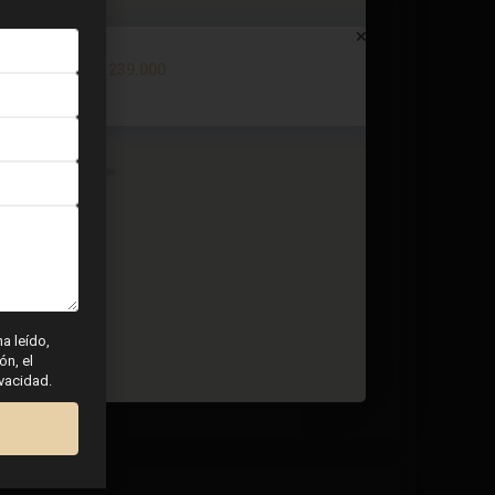
Apartment in Torrevieja – EE12...
€ 239.000
3 dormitorios
2 BA
108
ha leído,
ón, el
ivacidad.