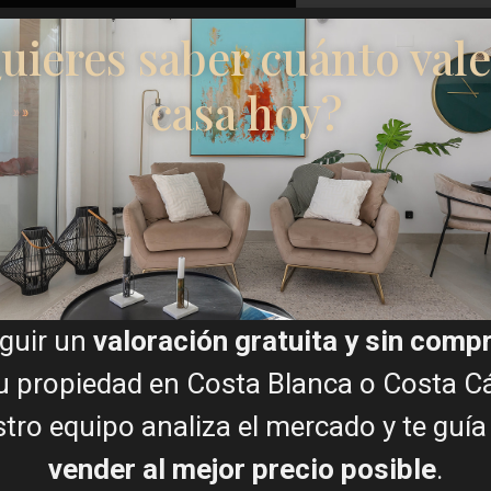
uieres saber cuánto vale
casa hoy?
Doy mi consentimiento par
Ascensor
Planos de planta
Terraza
guir un
valoración gratuita y sin com
u propiedad en Costa Blanca o Costa Cá
Mapa
tro equipo analiza el mercado y te guía
vender al mejor precio posible
.