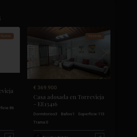
Acequión
,
s
40
Torrevieja
 Nueva
Reventa
Anterior
Próximo
€ 369.900
vieja
Casa adosada en Torrevieja
– EE13416
ficie:
86
Dormitorios
3
Baños
1
Superficie:
113
Trama:
0