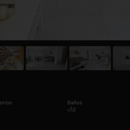
orios
Baños
2