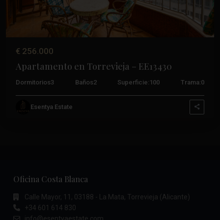
€ 256.000
Apartamento en Torrevieja – EE13430
Dormitorios
3
Baños
2
Superficie:
100
Trama:
0
Esentya Estate
Oficina Costa Blanca
Calle Mayor, 11, 03188 - La Mata, Torrevieja (Alicante)
+34 601 614 830
info@esentyaestate.com