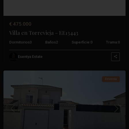
€ 475.000
Villa en Torrevieja – EE13443
Dormitorios
3
Baños
2
Superficie:
0
Trama:
0
Los
Esentya Estate
Altos
,
Torrevieja
Reventa
Anterior
Próxim