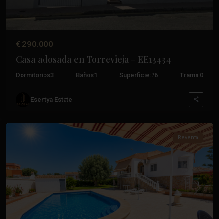
€ 290.000
Casa adosada en Torrevieja – EE13434
Dormitorios
3
Baños
1
Superficie:
76
Trama:
0
Esentya Estate
Torrevieja
Reventa
Anterior
Próxim