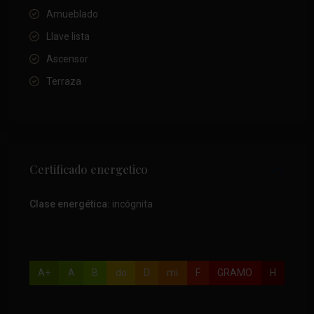
Amueblado
Llave lista
Ascensor
Terraza
Certificado energetico
Clase energética:
incógnita
A+
A
B
do
D
mi
F
GRAMO
H