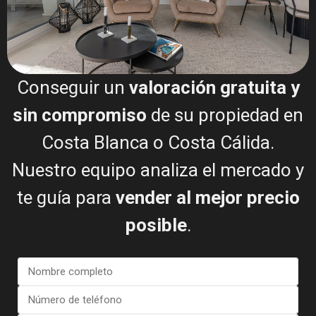
Planos de planta
Conseguir un
valoración gratuita y
sin compromiso
de su propiedad en
Costa Blanca o Costa Cálida.
Mapa
Nuestro equipo analiza el mercado y
te guía para
vender al mejor precio
posible
.
Apartment in Torrevieja – EE12...
€ 285.000
4 dormitorios
2 BA
123