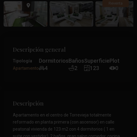
Anterior
Anteri
Reventa
Descripción general
Dormitorios
Baños
Superficie
Plot
Tipología
4
2
123
0
Apartamento
Descripción
Apartamento en el centro de Torrevieja totalmente
reformado en planta primera (con ascensor) en calle
peatonal vivienda de 123 m2 con 4 dormitorios ( 1 en
suite con vestidor), 2 baños, gran salon comedor, cocina