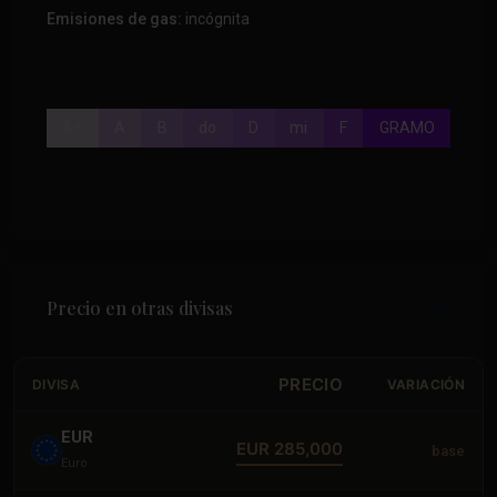
Emisiones de gas:
incógnita
A+
A
B
do
D
mi
F
GRAMO
Precio en otras divisas
PRECIO
DIVISA
VARIACIÓN
EUR
EUR 285,000
base
Euro