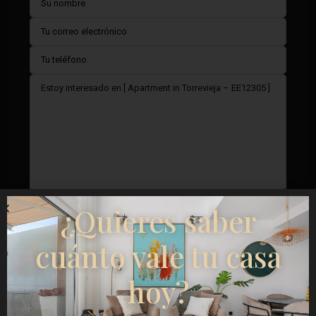
Doy mi consentimiento para el
Términos del RGPD
¿Quieres saber
cuánto vale tu casa
Llamar
hoy?
WhatsApp