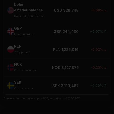
Dólar
estadounidense
USD 328,748
-0.06% ↘
Dólar estadounidense
GBP
GBP 244,430
+0.07% ↗
Libra británica
PLN
PLN 1,225,016
-0.02% ↘
Zloty polaco
NOK
NOK 3,127,875
-0.23% ↘
Corona noruega
SEK
SEK 3,119,467
+0.20% ↗
Corona sueca
Conversión orientativa - tipos BCE, actualizado 2026-08-07