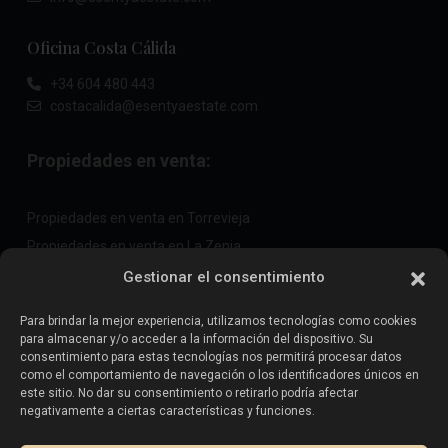
Oficina Costa Cálida
+34 604 480 443
costacalida@esentyaestate.com
Propiedades en venta:
Propiedades en venta en Torrevieja
Propiedades en venta en La Zenia
Propiedades en venta en Cabo Roig
Gestionar el consentimiento
Para brindar la mejor experiencia, utilizamos tecnologías como cookies
para almacenar y/o acceder a la información del dispositivo. Su
Vende tu propiedad
:
consentimiento para estas tecnologías nos permitirá procesar datos
como el comportamiento de navegación o los identificadores únicos en
este sitio. No dar su consentimiento o retirarlo podría afectar
Vender propiedad en La Mata
negativamente a ciertas características y funciones.
Vender propiedad en Cabo Roig