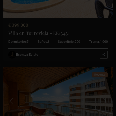
€ 399.000
Villa en Torrevieja – EE13431
Dormitorios
5
Baños
2
Superficie:
200
Trama:
1,000
Esentya Estate
Torrevieja
Reventa
Anterior
Próxim